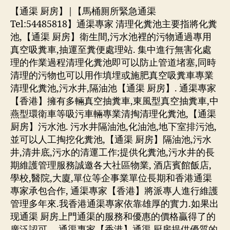
【通渠 厨房】|【馬桶厠所緊急通渠
Tel:54485818】通渠專家 清理化糞池主要指將化糞
池,【通渠 厨房】衛生間,污水池裡的污物通過專用
真空吸糞車,抽運至糞便處理站. 集中進行無害化處
理的作業過程清理化糞池即可以防止管道堵塞,同時
清理的污物也可以用作填埋或施肥真空吸糞車專業
清理化糞池,污水井,隔油池【通渠 厨房】. 通渠專家
【香港】擁有多輛真空抽糞車,東風型真空抽糞車,中
燕型環衛車等吸污車輛專業清掏清理化糞池,【通渠
厨房】污水池. 污水井隔油池,化油池,地下室排污池,
並可以人工掏挖化糞池,【通渠 厨房】隔油池,污水
井,清井底,污水的清運工作;提供化糞池,污水井的長
期維護管理服務誠邀各大社區物業, 酒店賓館飯店,
學校,醫院,大廈,單位等企事業單位長期和香港通渠
專家承包合作, 通渠專家【香港】將派專人進行維護
管理多年來.我香港通渠專家依靠雄厚的實力.如果出
现通渠 厨房上門通渠的服務和優惠的價格贏得了的
廣泛認可 . –通渠專家【香港】通渠 厨房提供優質的