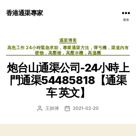
香港通渠專家
菜单
分
通渠博客
类
高危工作 24小時緊急求助，專業通渠方法，彈弓機，渠道內有
硬物，高壓槍，高壓水機，高溫機
炮台山通渠公司-24小時上
門通渠54485818【通渠
车 英文】
王師傅
2021-02-20
文
发
章
布
作
日
者
期