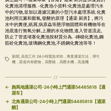
化糞池清理服務. -化糞池小資料:化糞池是處理污水
中的污物,並加以過濾沉澱的小型污水處理系統.化糞
池利用沉澱和厭氧,發酵的原理【通渠 厨房】, 將污
水中的糞便,紙屑,病原蟲等懸浮物固體和有機物等在
池底進行無氧分解,上層的水化物體,進入管道流走,
防止了管道堵塞化糞池按材質分為. -磚砌化糞池,鋼
筋砼化糞池,玻璃鋼化糞池,不銹鋼化糞池等等！
新聞
,
高危工作 24小時緊急求助，專業通渠方法，彈弓
标
機，渠道內有硬物，高壓槍，高壓水機，高溫機
签
←
跑馬地通渠公司-24小時上門通渠54485818【通
渠车】
→
北角通渠公司-24小時上門通渠54485818【通渠
醋】