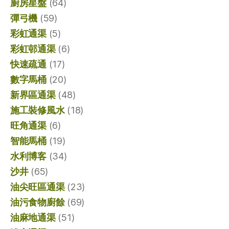
廚房星盤
(64)
彈弓機
(59)
彩虹通渠
(5)
彩虹邨通渠
(6)
快速疏通
(17)
數字馬桶
(20)
新界區通渠
(48)
施工裝修風水
(18)
旺角通渠
(6)
智能馬桶
(19)
水利博客
(34)
沙井
(65)
油尖旺區通渠
(23)
油污食物廚餘
(69)
油麻地通渠
(51)