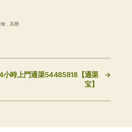
硬物，高壓
4小時上門通渠54485818【通渠
→
宝】