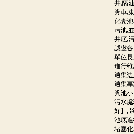
井,隔
糞車,
化糞池
污池,
井底,
誠邀各
單位長
進行維
通渠边
通渠專
糞池小
污水處
好】,
池底進
堵塞化