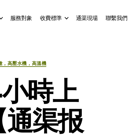
服務對象
收費標準
通渠現場
聯繫我們
槍，高壓水機，高溫機
4小時上
8【通渠报