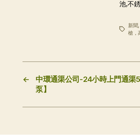
池,不
新聞
标
槍，
签
←
中環通渠公司-24小時上門通渠54
泵】