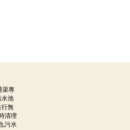
通渠專
污水池
進行無
時清理
,污水