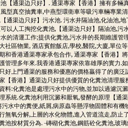
油池【通渠边只好】. 通渠專家【香港】擁有多輛
東風型真空抽糞車,中燕型環衛車等吸污車輛專業
,【通渠边只好】污水池. 污水井隔油池,化油池,
並可以人工掏挖化糞池,【通渠边只好】隔油池,污水
污水的清運工作;提供化糞池,污水井的長期維護管
大社區物業, 酒店賓館飯店,學校,醫院,大廈,單位
期和香港通渠專家承包合作, 通渠專家【香港】
護管理多年來.我香港通渠專家依靠雄厚的實力.
只好上門通渠的服務和優惠的價格贏得了的廣泛認可
家【香港】通渠边只好提供優質的化糞池清理服務.
資料:化糞池是處理污水中的污物,並加以過濾沉
理系統.化糞池利用沉澱和厭氧,發酵的原理【通
 將污水中的糞便,紙屑,病原蟲等懸浮物固體和有機
行無氧分解,上層的水化物體,進入管道流走,防止
糞池按材質分為. -磚砌化糞池,鋼筋砼化糞池,玻