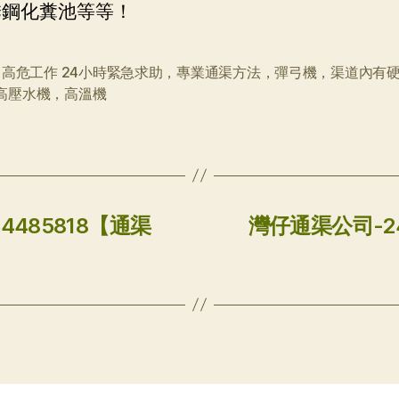
銹鋼化糞池等等！
,
高危工作 24小時緊急求助，專業通渠方法，彈弓機，渠道內有
高壓水機，高溫機
485818【通渠
灣仔通渠公司-2