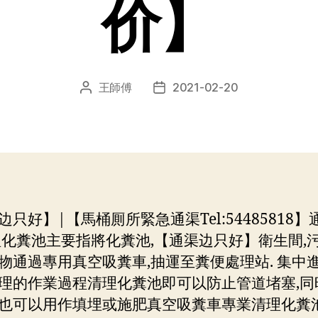
价】
王師傅
2021-02-20
文
发
章
布
作
日
者
期
边只好】|【馬桶厠所緊急通渠Tel:54485818】
理化糞池主要指將化糞池,【通渠边只好】衛生間,
物通過專用真空吸糞車,抽運至糞便處理站. 集中
理的作業過程清理化糞池即可以防止管道堵塞,同
也可以用作填埋或施肥真空吸糞車專業清理化糞池