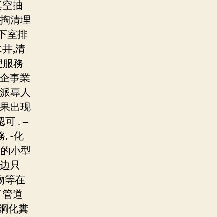
真空抽
清掏清理
地下室排
井,清
理服務
等企事業
將派專人
如果出现
 . –
 -化
澱的小型
渠边只
物等在
了管道
璃鋼化糞