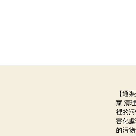
【通渠
家 清
裡的污
害化處
的污物