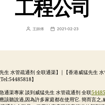
工程公司
王師傅
2021-02-23
文
发
章
布
作
日
者
期
先生 水管疏通剂 全联通渠】|【香港威猛先生 
el:54485818】
急通渠專家 談到威猛先生 水管疏通剂 全联
5448
應該聽說過,因為許多家庭都在使用它. 簡而言之,