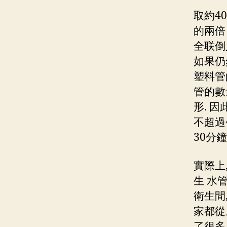
取約4
的兩倍
全联倒
如果仍
塑料管
管的數
形. 
不超過
30分
實際上
生 水
衛生間,
家都從
了很多