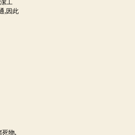
清潔工
通,因此
死物,