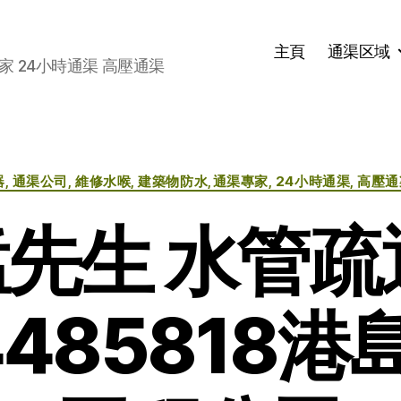
主頁
通渠区域
家 24小時通渠 高壓通渠
分
器, 通渠公司, 維修水喉, 建築物防水,通渠專家, 24小時通渠, 高壓
类
先生 水管疏
485818