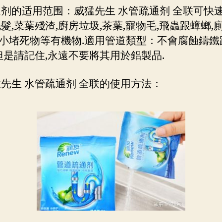
通剂的适用范围：威猛先生 水管疏通剂 全联可快
毛髮,菜葉殘渣,廚房垃圾,茶葉,寵物毛,飛蟲跟蟑螂,廁
小堵死物等有機物.適用管道類型：不會腐蝕鑄鐵
 但是請記住,永遠不要將其用於鋁製品.
猛先生 水管疏通剂 全联的使用方法：