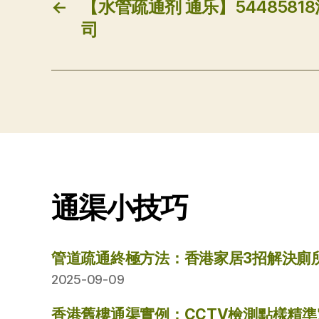
←
【水管疏通剂 通乐】544858
司
通渠小技巧
管道疏通終極方法：香港家居3招解決廁
2025-09-09
香港舊樓通渠實例：CCTV檢測點樣精