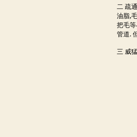
二 疏
油脂,
把毛等
管道.
三 威