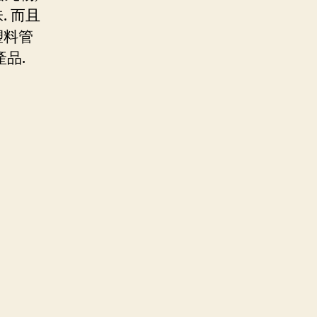
. 而且
塑料管
品.