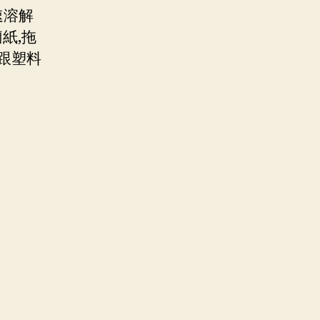
速溶解
紙,拖
跟塑料