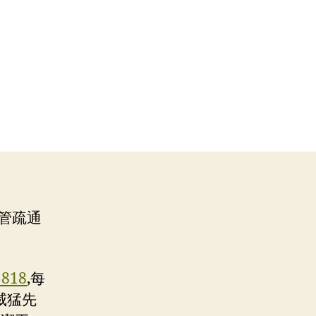
水管疏通
5818
,每
威猛先