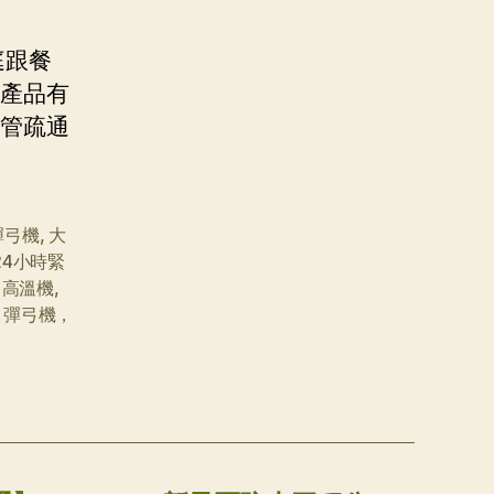
庭跟餐
對產品有
水管疏通
彈弓機
,
大
24小時緊
，高溫機
,
，彈弓機，