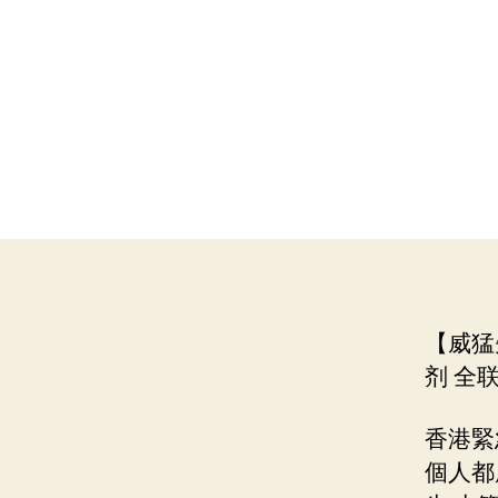
【威猛
剂 全联T
香港緊
個人都