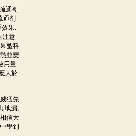
為疏通劑
疏通剂
效果.
要注意
如果塑料
加熱並變
次使用量
隔應大於
.威猛先
,地漏,
相信大
結中學到