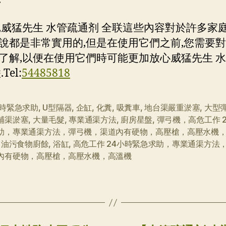
,威猛先生 水管疏通剂 全联這些內容對於許多家
說都是非常實用的,但是在使用它們之前,您需要
了解,以便在使用它們時可能更加放心威猛先生 
Tel:
54485818
小時緊急求助
,
U型隔器
,
企缸
,
化糞
,
吸糞車
,
地台渠嚴重淤塞
,
大型
鋪渠淤塞
,
大量毛髮
,
專業通渠方法
,
廚房星盤
,
彈弓機，高危工作 
助，專業通渠方法，彈弓機，渠道內有硬物，高壓槍，高壓水機
,
油污食物廚餘
,
浴缸
,
高危工作 24小時緊急求助，專業通渠方法
內有硬物，高壓槍，高壓水機，高溫機