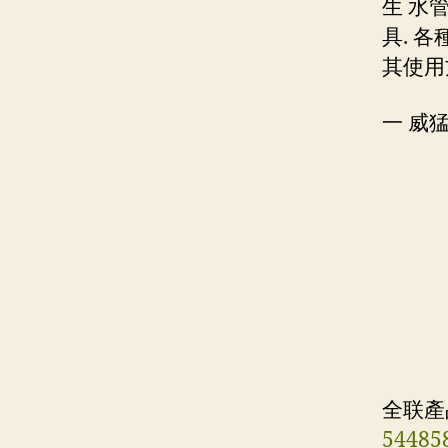
生 水
具. 
其使用
一 威
全联產
54485