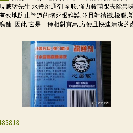
現威猛先生 水管疏通剂 全联,強力殺菌跟去除異味
有效地防止管道的堵死跟維護,並且對鑄鐵,橡膠,
腐蝕. 因此,它是一種相對實惠,方便且快速清潔的產
485818