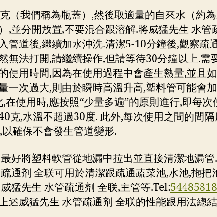
0克（我們稱為瓶蓋）,然後取適量的自來水（約
）,並分開放置,不要混合跟溶解.將威猛先生 水管
入管道後,繼續加水沖洗.清潔5-10分鐘後,觀察疏通
然無法打開,請繼續操作,但請等待30分鐘以上.需
的使用時間,因為在使用過程中會產生熱量,並且
量一次過大,則由於瞬時高溫升高,塑料管可能會
因此,在使用時,應按照“少量多遍”的原則進行,即每
40克,水溫不超過30度. 此外,每次使用之間的間
鐘,以確保不會發生管道變形.
,最好將塑料軟管從地漏中拉出並直接清潔地漏管
管疏通剂 全联可用於清潔跟疏通蔬菜池,水池,拖把池
威猛先生 水管疏通剂 全联,主管等.Tel:
54485818
上述威猛先生 水管疏通剂 全联的性能跟用法總
.