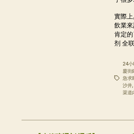
實際上
飲業來
肯定的
剂 全联.
24
廈街
急求
标
沙井
签
渠道