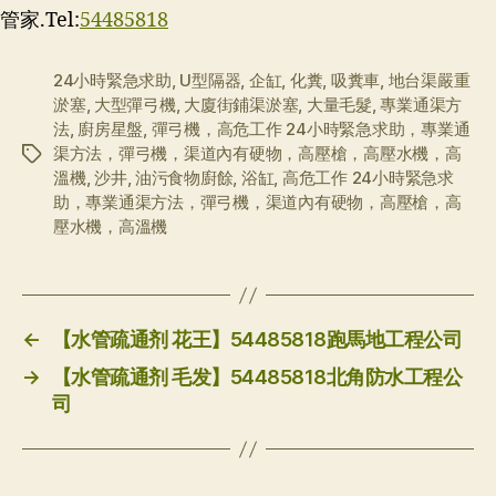
管家.Tel:
54485818
24小時緊急求助
,
U型隔器
,
企缸
,
化糞
,
吸糞車
,
地台渠嚴重
淤塞
,
大型彈弓機
,
大廈街鋪渠淤塞
,
大量毛髮
,
專業通渠方
法
,
廚房星盤
,
彈弓機，高危工作 24小時緊急求助，專業通
渠方法，彈弓機，渠道內有硬物，高壓槍，高壓水機，高
标
溫機
,
沙井
,
油污食物廚餘
,
浴缸
,
高危工作 24小時緊急求
签
助，專業通渠方法，彈弓機，渠道內有硬物，高壓槍，高
壓水機，高溫機
←
【水管疏通剂 花王】54485818跑馬地工程公司
→
【水管疏通剂 毛发】54485818北角防水工程公
司