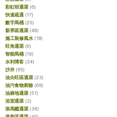
彩虹邨通渠
(6)
快速疏通
(17)
數字馬桶
(20)
新界區通渠
(48)
施工裝修風水
(18)
旺角通渠
(6)
智能馬桶
(19)
水利博客
(34)
沙井
(65)
油尖旺區通渠
(23)
油污食物廚餘
(69)
油麻地通渠
(51)
浴室通渠
(3)
添馬艦通渠
(36)
港島區通渠
(45)