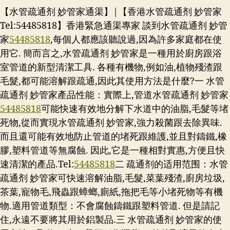
【水管疏通剂 妙管家通渠】|【香港水管疏通剂 妙管家
Tel:54485818】香港緊急通渠專家 談到水管疏通剂 妙管
家
54485818
,每個人都應該聽說過,因為許多家庭都在使
用它. 簡而言之,水管疏通剂 妙管家是一種用於廚房跟浴
室管道的新型清潔工具. 各種有機物,例如油,植物殘渣跟
毛髮,都可能溶解跟疏通,因此其使用方法是什麼?一 水管
疏通剂 妙管家產品性能：實際上,管道水管疏通剂 妙管家
54485818
可能快速有效地分解下水道中的油脂,毛髮等堵
死物,從而實現水管疏通剂 妙管家,強力殺菌跟去除異味.
而且還可能有效地防止管道的堵死跟維護,並且對鑄鐵,橡
膠,塑料管道等無腐蝕. 因此,它是一種相對實惠,方便且快
速清潔的產品.
Tel:
54485818
二 疏通剂的适用范围：水管
疏通剂 妙管家可快速溶解油脂,毛髮,菜葉殘渣,廚房垃圾,
茶葉,寵物毛,飛蟲跟蟑螂,廁紙,拖把毛等小堵死物等有機
物.適用管道類型：不會腐蝕鑄鐵跟塑料管道. 但是請記
住,永遠不要將其用於鋁製品.三 水管疏通剂 妙管家的使