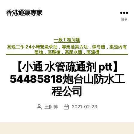
香港通渠專家
菜单
分
一般工程问题
类
高危工作 24小時緊急求助，專業通渠方法，彈弓機，渠道內有
硬物，高壓槍，高壓水機，高溫機
【小通 水管疏通剂 ptt】
54485818炮台山防水工
程公司
王師傅
2021-02-23
文
发
章
布
作
日
者
期