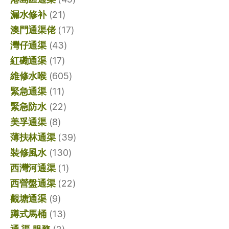
漏水修补
(21)
澳門通渠佬
(17)
灣仔通渠
(43)
紅磡通渠
(17)
維修水喉
(605)
緊急通渠
(11)
緊急防水
(22)
美孚通渠
(8)
薄扶林通渠
(39)
裝修風水
(130)
西灣河通渠
(1)
西營盤通渠
(22)
觀塘通渠
(9)
蹲式馬桶
(13)