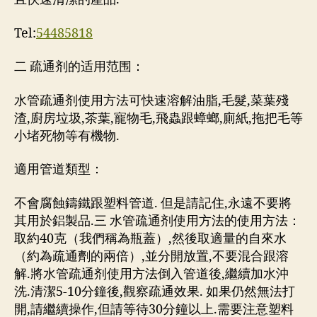
Tel:
54485818
二 疏通剂的适用范围：
水管疏通剂使用方法可快速溶解油脂,毛髮,菜葉殘
渣,廚房垃圾,茶葉,寵物毛,飛蟲跟蟑螂,廁紙,拖把毛等
小堵死物等有機物.
適用管道類型：
不會腐蝕鑄鐵跟塑料管道. 但是請記住,永遠不要將
其用於鋁製品.三 水管疏通剂使用方法的使用方法：
取約40克（我們稱為瓶蓋）,然後取適量的自來水
（約為疏通劑的兩倍）,並分開放置,不要混合跟溶
解.將水管疏通剂使用方法倒入管道後,繼續加水沖
洗.清潔5-10分鐘後,觀察疏通效果. 如果仍然無法打
開,請繼續操作,但請等待30分鐘以上.需要注意塑料