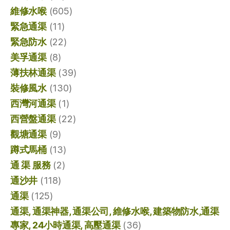
維修水喉
(605)
緊急通渠
(11)
緊急防水
(22)
美孚通渠
(8)
薄扶林通渠
(39)
裝修風水
(130)
西灣河通渠
(1)
西營盤通渠
(22)
觀塘通渠
(9)
蹲式馬桶
(13)
通 渠 服務
(2)
通沙井
(118)
通渠
(125)
通渠, 通渠神器, 通渠公司, 維修水喉, 建築物防水,通渠
專家, 24小時通渠, 高壓通渠
(36)