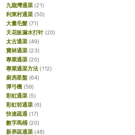
九龍灣通渠
(21)
利東村通渠
(50)
大量毛髮
(71)
天花板漏水打针
(20)
太古通渠
(49)
寶林通渠
(23)
專業通渠
(20)
專業通渠方法
(112)
廚房星盤
(64)
彈弓機
(59)
彩虹通渠
(5)
彩虹邨通渠
(6)
快速疏通
(17)
數字馬桶
(20)
新界區通渠
(48)