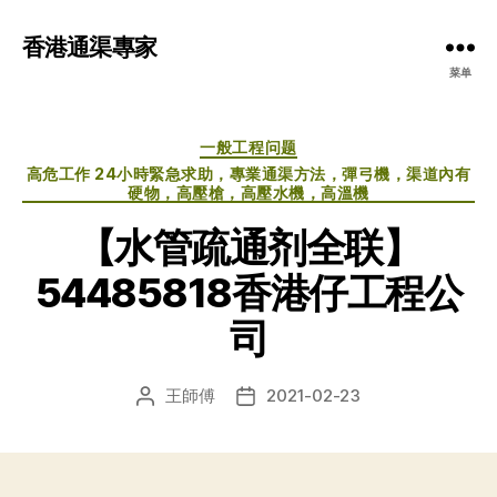
香港通渠專家
菜单
分
一般工程问题
类
高危工作 24小時緊急求助，專業通渠方法，彈弓機，渠道內有
硬物，高壓槍，高壓水機，高溫機
【水管疏通剂全联】
54485818香港仔工程公
司
王師傅
2021-02-23
文
发
章
布
作
日
者
期