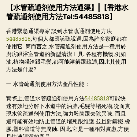
【水管疏通剂使用方法通渠】|【香港水
管疏通剂使用方法Tel:54485818】
香港緊急通渠專家 談到水管疏通剂使用方法
54485818
,每個人都應該聽說過,因為許多家庭都在
使用它. 簡而言之,水管疏通剂使用方法是一種用於
廚房跟浴室管道的新型清潔工具. 各種有機物,例如
油,植物殘渣跟毛髮,都可能溶解跟疏通,因此其使用
方法是什麼?
一 水管疏通剂使用方法產品性能：
實際上,管道水管疏通剂使用方法
54485818
可能快
速有效地分解下水道中的油脂,毛髮等堵死物,從而實
現水管疏通剂使用方法,強力殺菌跟去除異味. 而且
還可能有效地防止管道的堵死跟維護,並且對鑄鐵,橡
膠,塑料管道等無腐蝕. 因此,它是一種相對實惠,方便
且快速清潔的產品.