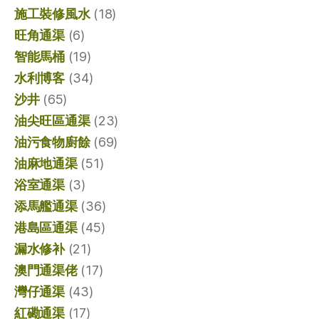
施工裝修風水
(18)
旺角通渠
(6)
智能馬桶
(19)
水利博客
(34)
沙井
(65)
油尖旺區通渠
(23)
油污食物廚餘
(69)
油麻地通渠
(51)
浴室通渠
(3)
添馬艦通渠
(36)
港島區通渠
(45)
漏水修补
(21)
澳門通渠佬
(17)
灣仔通渠
(43)
紅磡通渠
(17)