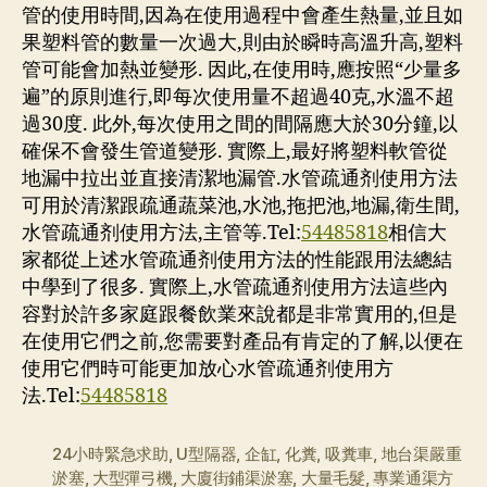
管的使用時間,因為在使用過程中會產生熱量,並且如
果塑料管的數量一次過大,則由於瞬時高溫升高,塑料
管可能會加熱並變形. 因此,在使用時,應按照“少量多
遍”的原則進行,即每次使用量不超過40克,水溫不超
過30度. 此外,每次使用之間的間隔應大於30分鐘,以
確保不會發生管道變形. 實際上,最好將塑料軟管從
地漏中拉出並直接清潔地漏管.水管疏通剂使用方法
可用於清潔跟疏通蔬菜池,水池,拖把池,地漏,衛生間,
水管疏通剂使用方法,主管等.Tel:
54485818
相信大
家都從上述水管疏通剂使用方法的性能跟用法總結
中學到了很多. 實際上,水管疏通剂使用方法這些內
容對於許多家庭跟餐飲業來說都是非常實用的,但是
在使用它們之前,您需要對產品有肯定的了解,以便在
使用它們時可能更加放心水管疏通剂使用方
法.Tel:
54485818
24小時緊急求助
,
U型隔器
,
企缸
,
化糞
,
吸糞車
,
地台渠嚴重
淤塞
,
大型彈弓機
,
大廈街鋪渠淤塞
,
大量毛髮
,
專業通渠方