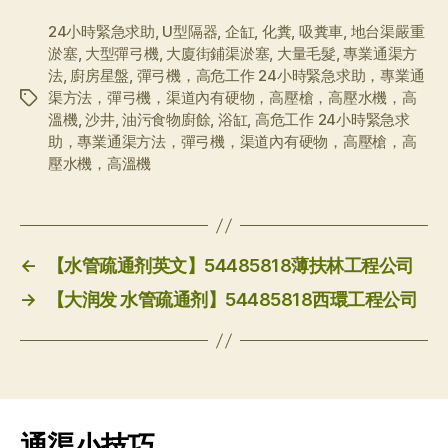
24小時緊急求助
,
U型隔器
,
企缸
,
化糞
,
吸糞車
,
地台渠嚴重
淤塞
,
大型彈弓機
,
大廈街鋪渠淤塞
,
大量毛髮
,
專業通渠方
法
,
廚房星盤
,
彈弓機，高危工作 24小時緊急求助，專業通
渠方法，彈弓機，渠道內有硬物，高壓槍，高壓水機，高
标
溫機
,
沙井
,
油污食物廚餘
,
浴缸
,
高危工作 24小時緊急求
签
助，專業通渠方法，彈弓機，渠道內有硬物，高壓槍，高
壓水機，高溫機
←
【水管疏通剂英文】54485818薄扶林工程公司
→
【大润发 水管疏通剂】54485818西環工程公司
通渠小技巧