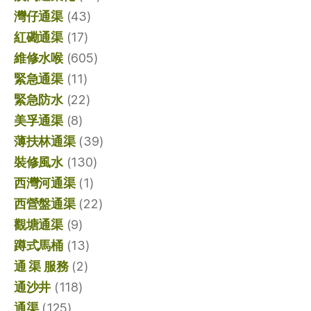
灣仔通渠
(43)
紅磡通渠
(17)
維修水喉
(605)
緊急通渠
(11)
緊急防水
(22)
美孚通渠
(8)
薄扶林通渠
(39)
裝修風水
(130)
西灣河通渠
(1)
西營盤通渠
(22)
觀塘通渠
(9)
蹲式馬桶
(13)
通 渠 服務
(2)
通沙井
(118)
通渠
(125)