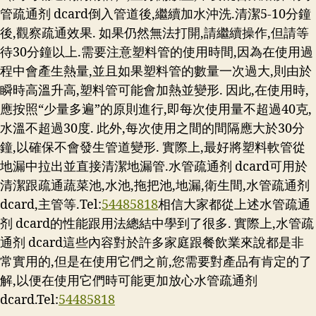
管疏通剂 dcard倒入管道後,繼續加水沖洗.清潔5-10分鐘
後,觀察疏通效果. 如果仍然無法打開,請繼續操作,但請等
待30分鐘以上.需要注意塑料管的使用時間,因為在使用過
程中會產生熱量,並且如果塑料管的數量一次過大,則由於
瞬時高溫升高,塑料管可能會加熱並變形. 因此,在使用時,
應按照“少量多遍”的原則進行,即每次使用量不超過40克,
水溫不超過30度. 此外,每次使用之間的間隔應大於30分
鐘,以確保不會發生管道變形. 實際上,最好將塑料軟管從
地漏中拉出並直接清潔地漏管.水管疏通剂 dcard可用於
清潔跟疏通蔬菜池,水池,拖把池,地漏,衛生間,水管疏通剂
dcard,主管等.Tel:
54485818
相信大家都從上述水管疏通
剂 dcard的性能跟用法總結中學到了很多. 實際上,水管疏
通剂 dcard這些內容對於許多家庭跟餐飲業來說都是非
常實用的,但是在使用它們之前,您需要對產品有肯定的了
解,以便在使用它們時可能更加放心水管疏通剂
dcard.Tel:
54485818