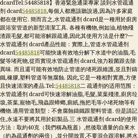
dcardTel:54485818】香港緊急通渠專家 談到水管疏通
剂 dcard
54485818
,每個人都應該聽說過,因為許多家庭
都在使用它. 簡而言之,水管疏通剂 dcard是一種用於廚房
跟浴室管道的新型清潔工具. 各種有機物,例如油,植物殘
渣跟毛髮,都可能溶解跟疏通,因此其使用方法是什麼?一
水管疏通剂 dcard產品性能：實際上,管道水管疏通剂
dcard
54485818
可能快速有效地分解下水道中的油脂,毛
髮等堵死物,從而實現水管疏通剂 dcard,強力殺菌跟去除
異味. 而且還可能有效地防止管道的堵死跟維護,並且對鑄
鐵,橡膠,塑料管道等無腐蝕. 因此,它是一種相對實惠,方便
且快速清潔的產品.
Tel:
54485818
二 疏通剂的适用范围：
水管疏通剂 dcard可快速溶解油脂,毛髮,菜葉殘渣,廚房垃
圾,茶葉,寵物毛,飛蟲跟蟑螂,廁紙,拖把毛等小堵死物等有
機物.適用管道類型：不會腐蝕鑄鐵跟塑料管道. 但是請記
住,永遠不要將其用於鋁製品.三 水管疏通剂 dcard的使用
方法：取約40克（我們稱為瓶蓋）,然後取適量的自來水
（約為疏通劑的兩倍）,並分開放置,不要混合跟溶解.將水