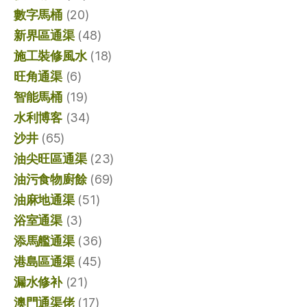
數字馬桶
(20)
新界區通渠
(48)
施工裝修風水
(18)
旺角通渠
(6)
智能馬桶
(19)
水利博客
(34)
沙井
(65)
油尖旺區通渠
(23)
油污食物廚餘
(69)
油麻地通渠
(51)
浴室通渠
(3)
添馬艦通渠
(36)
港島區通渠
(45)
漏水修补
(21)
澳門通渠佬
(17)