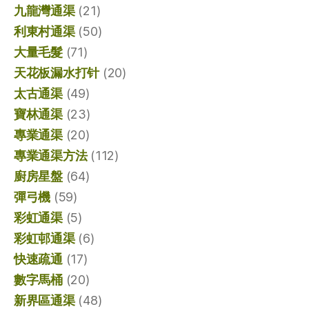
九龍灣通渠
(21)
利東村通渠
(50)
大量毛髮
(71)
天花板漏水打针
(20)
太古通渠
(49)
寶林通渠
(23)
專業通渠
(20)
專業通渠方法
(112)
廚房星盤
(64)
彈弓機
(59)
彩虹通渠
(5)
彩虹邨通渠
(6)
快速疏通
(17)
數字馬桶
(20)
新界區通渠
(48)