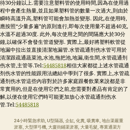
待30分鐘以上.需要注意塑料管的使用時間,因為在使用過
程中會產生熱量,並且如果塑料管的數量一次過大,則由於
瞬時高溫升高,塑料管可能會加熱並變形. 因此,在使用時,
應按照“少量多遍”的原則進行,即每次使用量不超過40克,
水溫不超過30度. 此外,每次使用之間的間隔應大於30分
鐘,以確保不會發生管道變形. 實際上,最好將塑料軟管從
地漏中拉出並直接清潔地漏管.水管疏通剂伤水管可用於
清潔跟疏通蔬菜池,水池,拖把池,地漏,衛生間,水管疏通剂
伤水管,主管等.Tel:
54485818
相信大家都從上述水管疏通
剂伤水管的性能跟用法總結中學到了很多. 實際上,水管疏
通剂伤水管這些內容對於許多家庭跟餐飲業來說都是非
常實用的,但是在使用它們之前,您需要對產品有肯定的了
解,以便在使用它們時可能更加放心水管疏通剂伤水
管.Tel:
54485818
24小時緊急求助
,
U型隔器
,
企缸
,
化糞
,
吸糞車
,
地台渠嚴重
淤塞
,
大型彈弓機
,
大廈街鋪渠淤塞
,
大量毛髮
,
專業通渠方