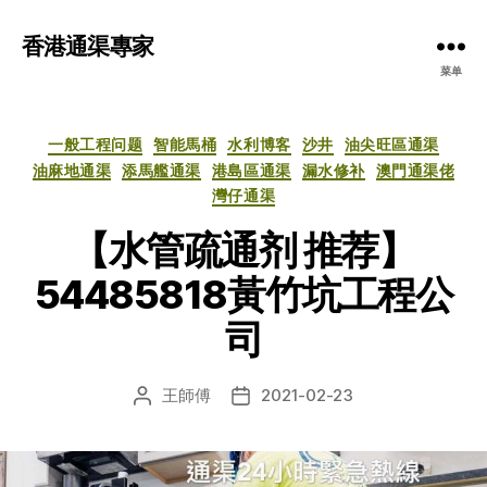
香港通渠專家
菜单
分
一般工程问题
智能馬桶
水利博客
沙井
油尖旺區通渠
类
油麻地通渠
添馬艦通渠
港島區通渠
漏水修补
澳門通渠佬
灣仔通渠
【水管疏通剂 推荐】
54485818黃竹坑工程公
司
王師傅
2021-02-23
文
发
章
布
作
日
者
期