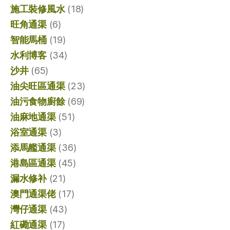
施工裝修風水
(18)
旺角通渠
(6)
智能馬桶
(19)
水利博客
(34)
沙井
(65)
油尖旺區通渠
(23)
油污食物廚餘
(69)
油麻地通渠
(51)
浴室通渠
(3)
添馬艦通渠
(36)
港島區通渠
(45)
漏水修补
(21)
澳門通渠佬
(17)
灣仔通渠
(43)
紅磡通渠
(17)