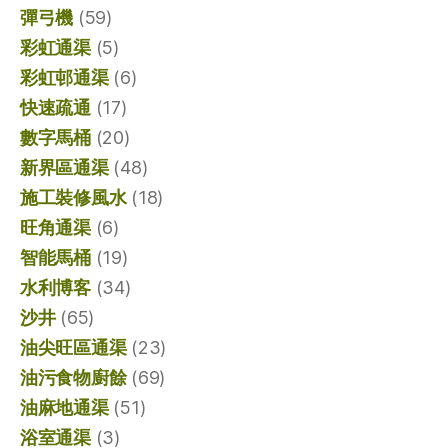
彈弓機
(59)
彩虹通渠
(5)
彩虹邨通渠
(6)
快速疏通
(17)
數字馬桶
(20)
新界區通渠
(48)
施工裝修風水
(18)
旺角通渠
(6)
智能馬桶
(19)
水利博客
(34)
沙井
(65)
油尖旺區通渠
(23)
油污食物廚餘
(69)
油麻地通渠
(51)
浴室通渠
(3)