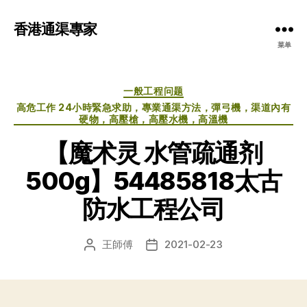
香港通渠專家
菜单
分
一般工程问题
类
高危工作 24小時緊急求助，專業通渠方法，彈弓機，渠道內有
硬物，高壓槍，高壓水機，高溫機
【魔术灵 水管疏通剂
500g】54485818太古
防水工程公司
王師傅
2021-02-23
文
发
章
布
作
日
者
期