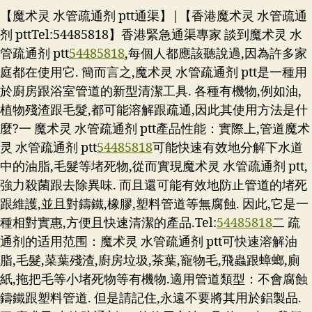
【魔术灵 水管疏通剂 ptt通渠】|【香港魔术灵 水管疏通
剂 pttTel:54485818】香港緊急通渠專家 談到魔术灵 水
管疏通剂 ptt
54485818
,每個人都應該聽說過,因為許多家
庭都在使用它. 簡而言之,魔术灵 水管疏通剂 ptt是一種用
於廚房跟浴室管道的新型清潔工具. 各種有機物,例如油,
植物殘渣跟毛髮,都可能溶解跟疏通,因此其使用方法是什
麼?一 魔术灵 水管疏通剂 ptt產品性能：實際上,管道魔术
灵 水管疏通剂 ptt
54485818
可能快速有效地分解下水道
中的油脂,毛髮等堵死物,從而實現魔术灵 水管疏通剂 ptt,
強力殺菌跟去除異味. 而且還可能有效地防止管道的堵死
跟維護,並且對鑄鐵,橡膠,塑料管道等無腐蝕. 因此,它是一
種相對實惠,方便且快速清潔的產品.
Tel:
54485818
二 疏
通剂的适用范围：魔术灵 水管疏通剂 ptt可快速溶解油
脂,毛髮,菜葉殘渣,廚房垃圾,茶葉,寵物毛,飛蟲跟蟑螂,廁
紙,拖把毛等小堵死物等有機物.適用管道類型：不會腐蝕
鑄鐵跟塑料管道. 但是請記住,永遠不要將其用於鋁製品.