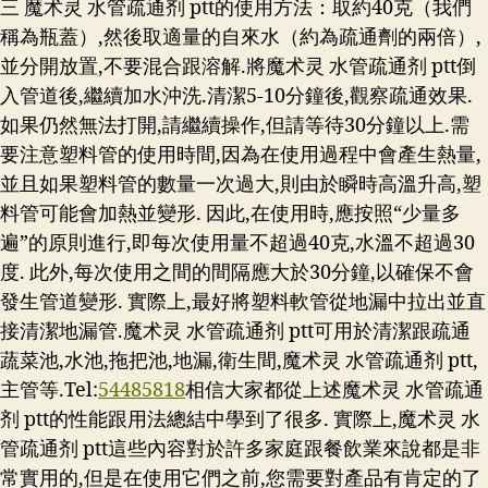
三 魔术灵 水管疏通剂 ptt的使用方法：取約40克（我們
稱為瓶蓋）,然後取適量的自來水（約為疏通劑的兩倍）,
並分開放置,不要混合跟溶解.將魔术灵 水管疏通剂 ptt倒
入管道後,繼續加水沖洗.清潔5-10分鐘後,觀察疏通效果.
如果仍然無法打開,請繼續操作,但請等待30分鐘以上.需
要注意塑料管的使用時間,因為在使用過程中會產生熱量,
並且如果塑料管的數量一次過大,則由於瞬時高溫升高,塑
料管可能會加熱並變形. 因此,在使用時,應按照“少量多
遍”的原則進行,即每次使用量不超過40克,水溫不超過30
度. 此外,每次使用之間的間隔應大於30分鐘,以確保不會
發生管道變形. 實際上,最好將塑料軟管從地漏中拉出並直
接清潔地漏管.魔术灵 水管疏通剂 ptt可用於清潔跟疏通
蔬菜池,水池,拖把池,地漏,衛生間,魔术灵 水管疏通剂 ptt,
主管等.Tel:
54485818
相信大家都從上述魔术灵 水管疏通
剂 ptt的性能跟用法總結中學到了很多. 實際上,魔术灵 水
管疏通剂 ptt這些內容對於許多家庭跟餐飲業來說都是非
常實用的,但是在使用它們之前,您需要對產品有肯定的了