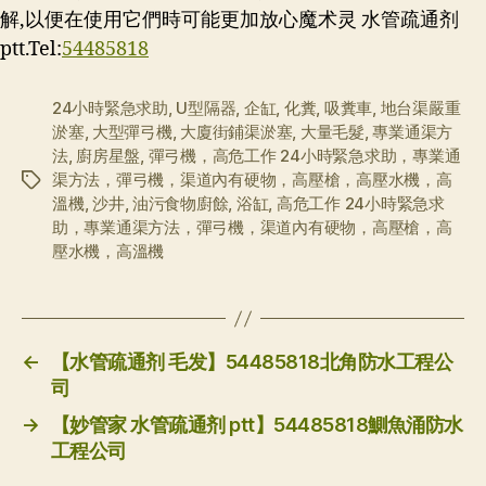
解,以便在使用它們時可能更加放心魔术灵 水管疏通剂
ptt.Tel:
54485818
24小時緊急求助
,
U型隔器
,
企缸
,
化糞
,
吸糞車
,
地台渠嚴重
淤塞
,
大型彈弓機
,
大廈街鋪渠淤塞
,
大量毛髮
,
專業通渠方
法
,
廚房星盤
,
彈弓機，高危工作 24小時緊急求助，專業通
渠方法，彈弓機，渠道內有硬物，高壓槍，高壓水機，高
标
溫機
,
沙井
,
油污食物廚餘
,
浴缸
,
高危工作 24小時緊急求
签
助，專業通渠方法，彈弓機，渠道內有硬物，高壓槍，高
壓水機，高溫機
←
【水管疏通剂 毛发】54485818北角防水工程公
司
→
【妙管家 水管疏通剂 ptt】54485818鰂魚涌防水
工程公司