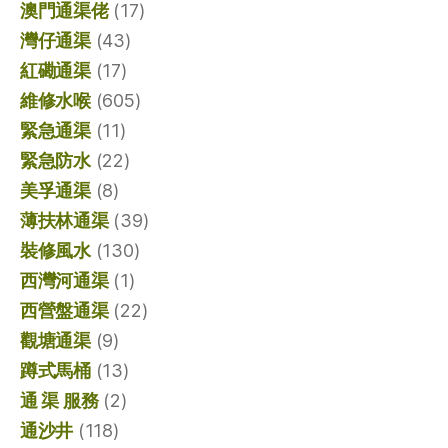
澳門通渠佬
(17)
灣仔通渠
(43)
紅磡通渠
(17)
維修水喉
(605)
緊急通渠
(11)
緊急防水
(22)
美孚通渠
(8)
薄扶林通渠
(39)
裝修風水
(130)
西灣河通渠
(1)
西營盤通渠
(22)
觀塘通渠
(9)
蹲式馬桶
(13)
通 渠 服務
(2)
通沙井
(118)