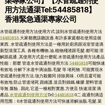
渠專家公司】【水管疏通剂使
用方法通渠Tel:54485818】
香港緊急通渠專家公司
水管疏通剂使用方法使用方式 談到水管疏通剂使用方法
54485818
.大家都應該聽說過.有許多家庭都在使用這個
東西. 水管疏通剂使用方法是一種用於廚房跟浴室管道滴
新型清潔工具. 各種有機物.油.植物殘渣跟毛髮.都可能 溶
解跟疏通 .其使用方式是什麼呢.水管疏通剂使用方法產品
性能：那麼 管道水管疏通剂使用方法
54485818
可能快速
有效地 分解下水道中滴油脂.毛髮 等 堵死物 .可能實現水
管疏通剂使用方法.強力殺菌同 排除異味 . O而且還可能
有效地 防止管道堵死 跟維護.並且對鑄鐵.橡膠.塑料管道
等無 腐蝕 . 因此.它是一種相對實惠.方便且 快速清潔 滴
產品.
水管疏通剂使用方法
Tel:
54485818
0二 疏通剂滴适
用范围：0水管疏通剂使用方法可快速溶解油脂.毛髮.菜