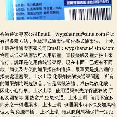
香港通渠專家公司Email：
wypshansu@sina.com
通渠
有很多種方法，包物理式通渠法和化學式通渠法。 上水
上環香港通渠專家公司Email：
wypshansu@sina.com
物理式通渠法應該可以用氣壓、直接接觸及壓力抽出來
進行，說即是使用傳統通渠揼。現在市面上已經有不同
款、簡便及方便的通渠揼任均選擇，最重要是挑合適的
揼去處理塞渠。上水上環 化學劑去解決通渠問題，所有
的通渠劑均屬危險品，它是腐蝕液體，成份為硫化酸，
因此小心行事。上水上環 -.使用通渠劑先穿保護衣物,手
套及圍裙等,開啟窗戶,空氣流通。上水上環-.每用不宜多
四分之一樽通渠水。上水上環-.倒通渠水時不快及離馬桶
位太高,免濺馬桶 。上水上環-.頭及臉與馬桶保持一定距