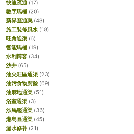
快速疏通
(17)
數字馬桶
(20)
新界區通渠
(48)
施工裝修風水
(18)
旺角通渠
(6)
智能馬桶
(19)
水利博客
(34)
沙井
(65)
油尖旺區通渠
(23)
油污食物廚餘
(69)
油麻地通渠
(51)
浴室通渠
(3)
添馬艦通渠
(36)
港島區通渠
(45)
漏水修补
(21)