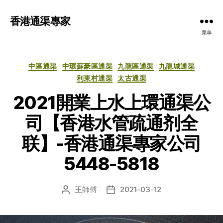
香港通渠專家
菜单
分
中區通渠
中環蘇豪區通渠
九龍區通渠
九龍城通渠
类
利東村通渠
太古通渠
2021開業上水上環通渠公
司【香港水管疏通剂全
联】-香港通渠專家公司
5448-5818
王師傅
2021-03-12
文
发
章
布
作
日
者
期