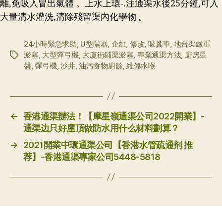
離,免吸入冒出氣體 。上水上環-.注通渠水後25分鐘,可入
大量清水灌洗,清除殘留渠內化學物 。
24小時緊急求助
,
U型隔器
,
企缸
,
修改
,
吸糞車
,
地台渠嚴重
淤塞
,
大型彈弓機
,
大廈街鋪渠淤塞
,
專業通渠方法
,
廚房星
标
盤
,
彈弓機
,
沙井
,
油污食物廚餘
,
維修水喉
签
←
香港通渠辦法！【摩星嶺通渠公司2022開業】-
通渠边只好屋頂做防水用什么材料劃算？
→
2021開業中環通渠公司【香港水管疏通剂 推
荐】-香港通渠專家公司5448-5818