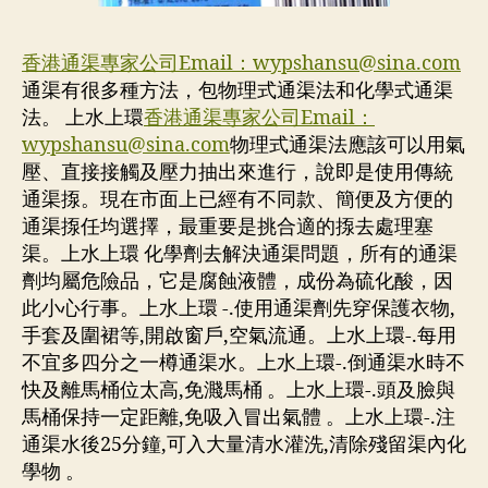
香港通渠專家公司Email：
wypshansu@sina.com
通渠有很多種方法，包物理式通渠法和化學式通渠
法。 上水上環
香港通渠專家公司Email：
wypshansu@sina.com
物理式通渠法應該可以用氣
壓、直接接觸及壓力抽出來進行，說即是使用傳統
通渠揼。現在市面上已經有不同款、簡便及方便的
通渠揼任均選擇，最重要是挑合適的揼去處理塞
渠。上水上環 化學劑去解決通渠問題，所有的通渠
劑均屬危險品，它是腐蝕液體，成份為硫化酸，因
此小心行事。上水上環 -.使用通渠劑先穿保護衣物,
手套及圍裙等,開啟窗戶,空氣流通。上水上環-.每用
不宜多四分之一樽通渠水。上水上環-.倒通渠水時不
快及離馬桶位太高,免濺馬桶 。上水上環-.頭及臉與
馬桶保持一定距離,免吸入冒出氣體 。上水上環-.注
通渠水後25分鐘,可入大量清水灌洗,清除殘留渠內化
學物 。