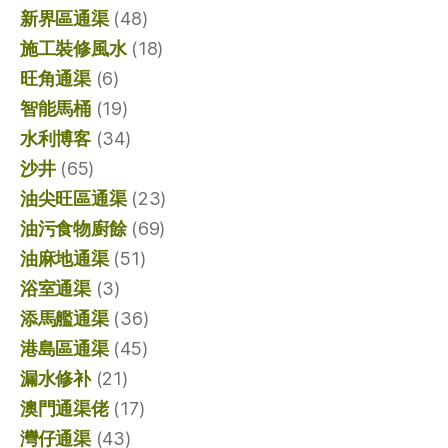
新界區通渠
(48)
施工裝修風水
(18)
旺角通渠
(6)
智能馬桶
(19)
水利博客
(34)
沙井
(65)
油尖旺區通渠
(23)
油污食物廚餘
(69)
油麻地通渠
(51)
浴室通渠
(3)
添馬艦通渠
(36)
港島區通渠
(45)
漏水修补
(21)
澳門通渠佬
(17)
灣仔通渠
(43)