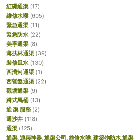
紅磡通渠
(17)
維修水喉
(605)
緊急通渠
(11)
緊急防水
(22)
美孚通渠
(8)
薄扶林通渠
(39)
裝修風水
(130)
西灣河通渠
(1)
西營盤通渠
(22)
觀塘通渠
(9)
蹲式馬桶
(13)
通 渠 服務
(2)
通沙井
(118)
通渠
(125)
通渠, 通渠神器, 通渠公司, 維修水喉, 建築物防水,通渠