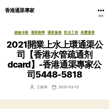
香港通渠專家
菜单
分
維修水喉
通渠教學
通渠服務
防水工程
高壓通渠
类
2021開業上水上環通渠公
司【香港水管疏通剂
dcard】-香港通渠專家公
司5448-5818
王師傅
2021-03-12
文
发
章
布
作
日
者
期