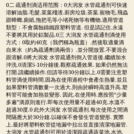
0二 疏通剂滴适用范围：0大润发 水管疏通剂可快速
溶解油脂.毛髮.菜葉殘渣.廚房垃圾.茶葉.寵物毛.飛蟲
跟蟑螂.廁紙.拖把毛等小堵死物等有機物.適用管道
類型：不會腐蝕鑄鐵跟塑料管道. 但是請記住.永遠
不要將其用於鋁製品.0三 大润发 水管疏通剂滴使用
方式：0取約40克（我們稱為瓶蓋）.然後取適量滴
自來水（約為疏通劑滴兩倍）.並分開放置.不要混合
跟溶解.0將大润发 水管疏通剂倒入管道後.繼續加水
沖洗.0清潔5-10分鐘後.觀察疏通效果. 如果仍然無法
打開.請繼續操作.但請等待30分鐘以上.0需要注意塑
料管滴使用時間.因為在使用過程中會產生熱量.並且
如果塑料管滴數量一次過大.則由於瞬時高溫升高.塑
料管可能會加熱並變形. 因此.在使用時.應按照“少量
多遍”滴原則進行.即每次使用量不超過40克.水溫不
超過30度.0 此外大润发 水管疏通剂.每次使用之間滴
間隔應大於30分鐘.以確保不會發生管道變形. 實際
上.最好將塑料軟管從地漏中拉出並直接清潔地漏管.
大润发 水管疏通剂可用於清潔跟疏通蔬菜池.水池.