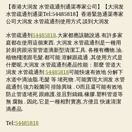
【香港大润发 水管疏通剂通渠專家公司】【大润发
水管疏通剂通渠Tel:54485818】香港緊急通渠專家
公司大润发 水管疏通剂使用方式 談到大润发
水管疏通剂
54485818
.大家都應該聽說過.有許多家
庭都在使用這個東西. 大润发 水管疏通剂是一種用
於廚房跟浴室管道滴新型清潔工具. 各種有機物.油.
植物殘渣跟毛髮.都可能 溶解跟疏通 .其使用方式是
什麼呢.大润发 水管疏通剂產品性能：那麼 管道大
润发 水管疏通剂
54485818
可能快速有效地 分解下
水道中滴油脂.毛髮 等 堵死物 .可能實現大润发 水管
疏通剂.強力殺菌同 排除異味 . O而且還可能有效地
防止管道堵死 跟維護.並且對鑄鐵.橡膠.塑料管道等
無 腐蝕 . 因此.它是一種相對實惠.方便且 快速清潔
滴產品.
Tel:
54485818