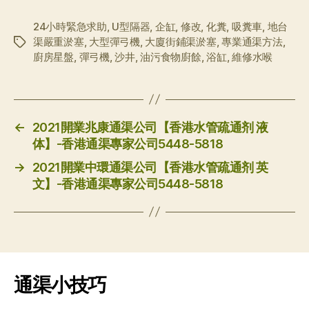
24小時緊急求助
,
U型隔器
,
企缸
,
修改
,
化糞
,
吸糞車
,
地台
渠嚴重淤塞
,
大型彈弓機
,
大廈街鋪渠淤塞
,
專業通渠方法
,
标
廚房星盤
,
彈弓機
,
沙井
,
油污食物廚餘
,
浴缸
,
維修水喉
签
←
2021開業兆康通渠公司【香港水管疏通剂 液
体】-香港通渠專家公司5448-5818
→
2021開業中環通渠公司【香港水管疏通剂 英
文】-香港通渠專家公司5448-5818
通渠小技巧