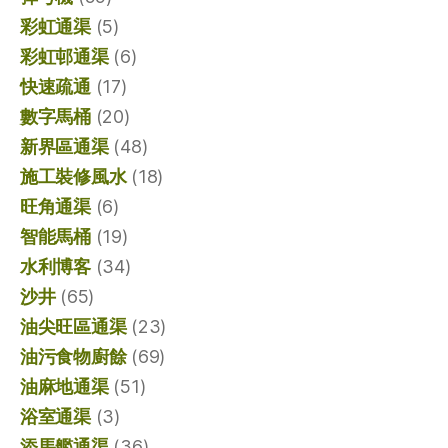
彩虹通渠
(5)
彩虹邨通渠
(6)
快速疏通
(17)
數字馬桶
(20)
新界區通渠
(48)
施工裝修風水
(18)
旺角通渠
(6)
智能馬桶
(19)
水利博客
(34)
沙井
(65)
油尖旺區通渠
(23)
油污食物廚餘
(69)
油麻地通渠
(51)
浴室通渠
(3)
添馬艦通渠
(36)