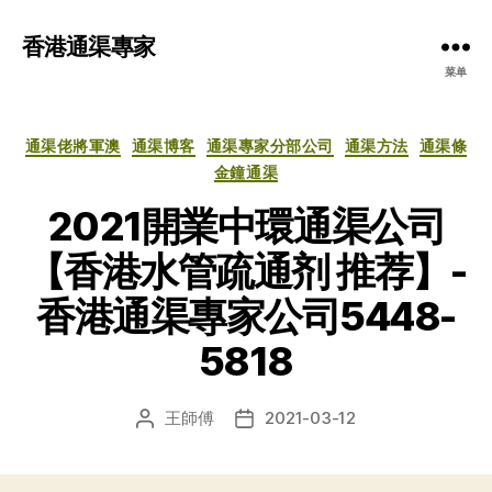
香港通渠專家
菜单
分
通渠佬將軍澳
通渠博客
通渠專家分部公司
通渠方法
通渠條
类
金鐘通渠
2021開業中環通渠公司
【香港水管疏通剂 推荐】-
香港通渠專家公司5448-
5818
王師傅
2021-03-12
文
发
章
布
作
日
者
期