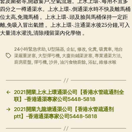
套及圍裙等,開啟窗戶,空氣流通。上水上環-.每用不宜多
四分之一樽通渠水。上水上環-.倒通渠水時不快及離馬桶
位太高,免濺馬桶 。上水上環-.頭及臉與馬桶保持一定距
離,免吸入冒出氣體 。上水上環-.注通渠水後25分鐘,可入
大量清水灌洗,清除殘留渠內化學物 。
24小時緊急求助
,
U型隔器
,
企缸
,
修改
,
化糞
,
吸糞車
,
地台
渠嚴重淤塞
,
大型彈弓機
,
大廈街鋪渠淤塞
,
專業通渠方法
,
标
廚房星盤
,
彈弓機
,
沙井
,
油污食物廚餘
,
浴缸
,
維修水喉
签
←
2021開業上水上環通渠公司【香港水管疏通剂全
联】-香港通渠專家公司5448-5818
→
2021開業九龍塘通渠公司【香港水管疏通剂
ptt】-香港通渠專家公司5448-5818