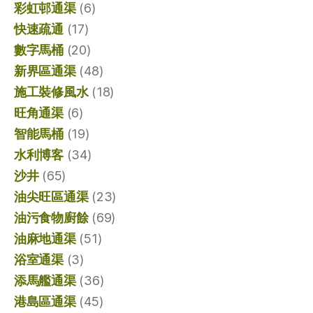
彩虹邨通渠
(6)
快速疏通
(17)
數字馬桶
(20)
新界區通渠
(48)
施工裝修風水
(18)
旺角通渠
(6)
智能馬桶
(19)
水利博客
(34)
沙井
(65)
油尖旺區通渠
(23)
油污食物廚餘
(69)
油麻地通渠
(51)
浴室通渠
(3)
添馬艦通渠
(36)
港島區通渠
(45)