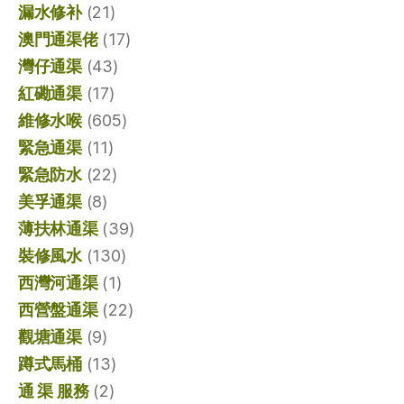
漏水修补
(21)
澳門通渠佬
(17)
灣仔通渠
(43)
紅磡通渠
(17)
維修水喉
(605)
緊急通渠
(11)
緊急防水
(22)
美孚通渠
(8)
薄扶林通渠
(39)
裝修風水
(130)
西灣河通渠
(1)
西營盤通渠
(22)
觀塘通渠
(9)
蹲式馬桶
(13)
通 渠 服務
(2)