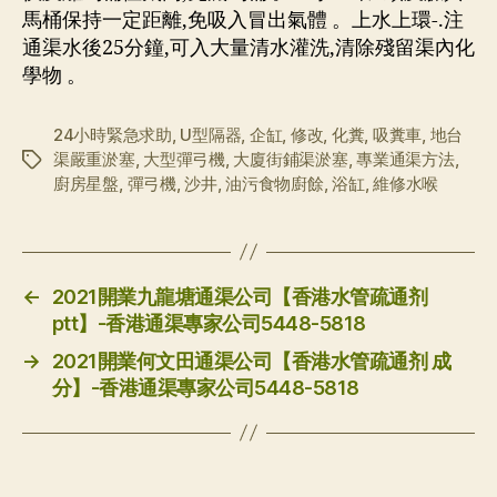
馬桶保持一定距離,免吸入冒出氣體 。上水上環-.注
通渠水後25分鐘,可入大量清水灌洗,清除殘留渠內化
學物 。
24小時緊急求助
,
U型隔器
,
企缸
,
修改
,
化糞
,
吸糞車
,
地台
渠嚴重淤塞
,
大型彈弓機
,
大廈街鋪渠淤塞
,
專業通渠方法
,
标
廚房星盤
,
彈弓機
,
沙井
,
油污食物廚餘
,
浴缸
,
維修水喉
签
←
2021開業九龍塘通渠公司【香港水管疏通剂
ptt】-香港通渠專家公司5448-5818
→
2021開業何文田通渠公司【香港水管疏通剂 成
分】-香港通渠專家公司5448-5818