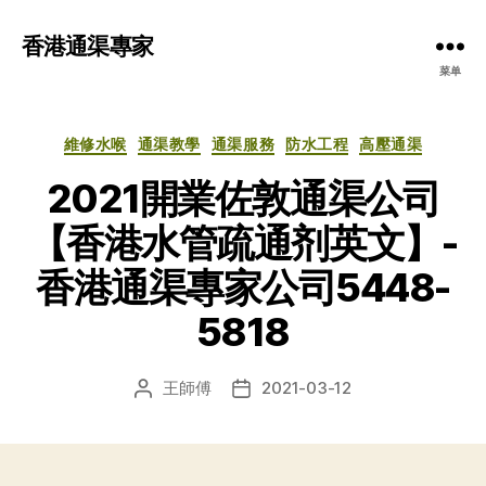
香港通渠專家
菜单
分
維修水喉
通渠教學
通渠服務
防水工程
高壓通渠
类
2021開業佐敦通渠公司
【香港水管疏通剂英文】-
香港通渠專家公司5448-
5818
王師傅
2021-03-12
文
发
章
布
作
日
者
期