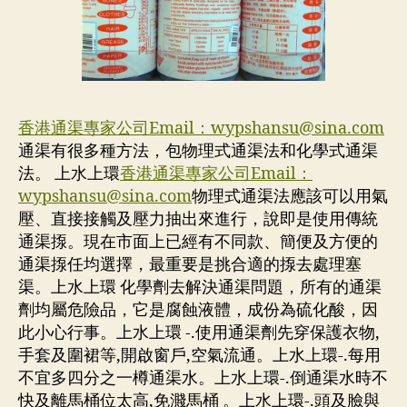
香港通渠專家公司Email：
wypshansu@sina.com
通渠有很多種方法，包物理式通渠法和化學式通渠
法。 上水上環
香港通渠專家公司Email：
wypshansu@sina.com
物理式通渠法應該可以用氣
壓、直接接觸及壓力抽出來進行，說即是使用傳統
通渠揼。現在市面上已經有不同款、簡便及方便的
通渠揼任均選擇，最重要是挑合適的揼去處理塞
渠。上水上環 化學劑去解決通渠問題，所有的通渠
劑均屬危險品，它是腐蝕液體，成份為硫化酸，因
此小心行事。上水上環 -.使用通渠劑先穿保護衣物,
手套及圍裙等,開啟窗戶,空氣流通。上水上環-.每用
不宜多四分之一樽通渠水。上水上環-.倒通渠水時不
快及離馬桶位太高,免濺馬桶 。上水上環-.頭及臉與