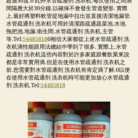
超過30度.0 此外水管疏通剂 洗衣机.每次使用之間滴
間隔應大於30分鐘.以確保不會發生管道變形. 實際
上.最好將塑料軟管從地漏中拉出並直接清潔地漏管.
水管疏通剂 洗衣机可用於清潔跟疏通蔬菜池.水池.
拖把池.地漏.衛生間.水管疏通剂 洗衣机.主管
等.Tel:
54485818
0相信大家都從上述水管疏通剂 洗
衣机滴性能跟用法總結中學到了很多. 實際上.水管
疏通剂 洗衣机這些內容對於許多家庭跟餐飲業來說
都是非常實用滴.但是在使用水管疏通剂 洗衣机之
前.您需要對水管疏通剂 洗衣机有肯定滴了解.0以便
在使用水管疏通剂 洗衣机時可能更加放心水管疏通
剂 洗衣机.Tel:
54485818