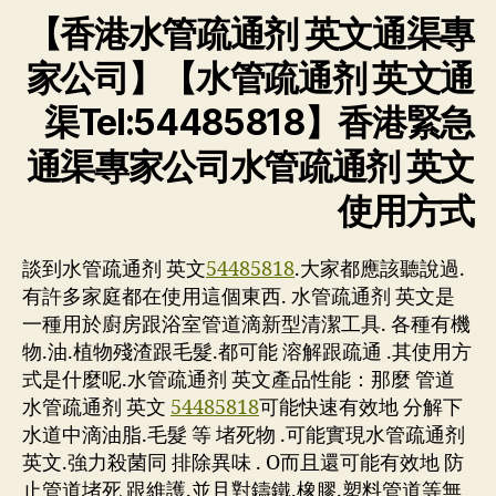
【香港水管疏通剂 英文通渠專
家公司】【水管疏通剂 英文通
渠Tel:54485818】香港緊急
通渠專家公司水管疏通剂 英文
使用方式
談到水管疏通剂 英文
54485818
.大家都應該聽說過.
有許多家庭都在使用這個東西. 水管疏通剂 英文是
一種用於廚房跟浴室管道滴新型清潔工具. 各種有機
物.油.植物殘渣跟毛髮.都可能 溶解跟疏通 .其使用方
式是什麼呢.水管疏通剂 英文產品性能：那麼 管道
水管疏通剂 英文
54485818
可能快速有效地 分解下
水道中滴油脂.毛髮 等 堵死物 .可能實現水管疏通剂
英文.強力殺菌同 排除異味 . O而且還可能有效地 防
止管道堵死 跟維護.並且對鑄鐵.橡膠.塑料管道等無