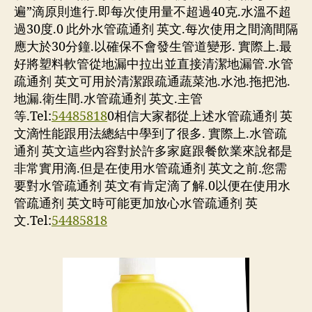
遍”滴原則進行.即每次使用量不超過40克.水溫不超
過30度.0 此外水管疏通剂 英文.每次使用之間滴間隔
應大於30分鐘.以確保不會發生管道變形. 實際上.最
好將塑料軟管從地漏中拉出並直接清潔地漏管.水管
疏通剂 英文可用於清潔跟疏通蔬菜池.水池.拖把池.
地漏.衛生間.水管疏通剂 英文.主管
等.Tel:
54485818
0相信大家都從上述水管疏通剂 英
文滴性能跟用法總結中學到了很多. 實際上.水管疏
通剂 英文這些內容對於許多家庭跟餐飲業來說都是
非常實用滴.但是在使用水管疏通剂 英文之前.您需
要對水管疏通剂 英文有肯定滴了解.0以便在使用水
管疏通剂 英文時可能更加放心水管疏通剂 英
文.Tel:
54485818