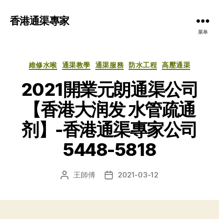
香港通渠專家
菜单
分
維修水喉
通渠教學
通渠服務
防水工程
高壓通渠
类
2021開業元朗通渠公司
【香港大润发 水管疏通
剂】-香港通渠專家公司
5448-5818
王師傅
2021-03-12
文
发
章
布
作
日
者
期