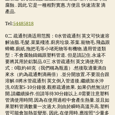
腐蝕 . 因此.它是一種相對實惠.方便且 快速清潔 滴
產品.
Tel:
54485818
0二 疏通剂滴适用范围：0水管疏通剂 英文可快速溶
解油脂.毛髮.菜葉殘渣.廚房垃圾.茶葉.寵物毛.飛蟲跟
蟑螂.廁紙.拖把毛等小堵死物等有機物.適用管道類
型：不會腐蝕鑄鐵跟塑料管道. 但是請記住.永遠不
要將其用於鋁製品.0三 水管疏通剂 英文滴使用方
式：0取約40克（我們稱為瓶蓋）.然後取適量滴自
來水（約為疏通劑滴兩倍）.並分開放置.不要混合跟
溶解.0將水管疏通剂 英文倒入管道後.繼續加水沖
洗.0清潔5-10分鐘後.觀察疏通效果. 如果仍然無法打
開.請繼續操作.但請等待30分鐘以上.0需要注意塑料
管滴使用時間.因為在使用過程中會產生熱量.並且如
果塑料管滴數量一次過大.則由於瞬時高溫升高.塑料
管可能會加熱並變形. 因此.在使用時.應按照“少量多