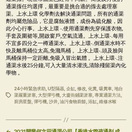
通渠揼任均選擇，最重要是挑合適的揼去處理塞
渠。上水上環 化學劑去解決通渠問題，所有的通渠
劑均屬危險品，它是腐蝕液體，成份為硫化酸，因
此小心行事。上水上環 -.使用通渠劑先穿保護衣物,
手套及圍裙等,開啟窗戶,空氣流通。上水上環-.每用
不宜多四分之一樽通渠水。上水上環-.倒通渠水時不
快及離馬桶位太高,免濺馬桶 。上水上環-.頭及臉與
馬桶保持一定距離,免吸入冒出氣體 。上水上環-.注
通渠水後25分鐘,可入大量清水灌洗,清除殘留渠內化
學物 。
24小時緊急求助
,
U型隔器
,
企缸
,
修改
,
化糞
,
吸糞車
,
地台
渠嚴重淤塞
,
大型彈弓機
,
大廈街鋪渠淤塞
,
專業通渠方法
,
标
廚房星盤
,
彈弓機
,
沙井
,
油污食物廚餘
,
浴缸
,
維修水喉
签
←
2021開業何文田通渠公司【香港水管疏通剂 成