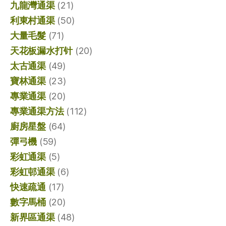
九龍灣通渠
(21)
利東村通渠
(50)
大量毛髮
(71)
天花板漏水打针
(20)
太古通渠
(49)
寶林通渠
(23)
專業通渠
(20)
專業通渠方法
(112)
廚房星盤
(64)
彈弓機
(59)
彩虹通渠
(5)
彩虹邨通渠
(6)
快速疏通
(17)
數字馬桶
(20)
新界區通渠
(48)