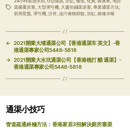
24小時緊急求助
,
U型隔器
,
企缸
,
修改
,
化糞
,
吸糞車
,
地台
渠嚴重淤塞
,
大型彈弓機
,
大廈街鋪渠淤塞
,
專業通渠方法
,
标
廚房星盤
,
彈弓機
,
沙井
,
油污食物廚餘
,
浴缸
,
維修水喉
签
←
2021開業大埔通渠公司【香港通渠车 英文】-香
港通渠專家公司5448-5818
→
2021開業大水坑通渠公司【香港梳打 醋 通渠】-
香港通渠專家公司5448-5818
通渠小技巧
管道疏通終極方法：香港家居3招解決廁所塞渠