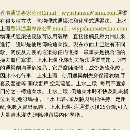
香港通渠專家公司Email：
wypshansu@sina.com
通渠
有很多種方法，包物理式通渠法和化學式通渠法。 上水
上環
香港通渠專家公司Email：
wypshansu@sina.com
物理式通渠法應該可以用氣壓、直接接觸及壓力抽出來
進行，說即是使用傳統通渠揼。現在市面上已經有不同
款、簡便及方便的通渠揼任均選擇，最重要是挑合適的
揼去處理塞渠。上水上環 化學劑去解決通渠問題，所有
的通渠劑均屬危險品，它是腐蝕液體，成份為硫化酸，
因此小心行事。上水上環 -.使用通渠劑先穿保護衣物,手
套及圍裙等,開啟窗戶,空氣流通。上水上環-.每用不宜多
四分之一樽通渠水。上水上環-.倒通渠水時不快及離馬桶
位太高,免濺馬桶 。上水上環-.頭及臉與馬桶保持一定距
離,免吸入冒出氣體 。上水上環-.注通渠水後25分鐘,可入
大量清水灌洗,清除殘留渠內化學物 。