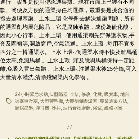
進行，說即是使用傳統通渠揼。現在市面上已經有不同
款、簡便及方便的通渠揼任均選擇，最重要是挑合適的
揼去處理塞渠。上水上環 化學劑去解決通渠問題，所有
的通渠劑均屬危險品，它是腐蝕液體，成份為硫化酸，
因此小心行事。上水上環 -.使用通渠劑先穿保護衣物,手
套及圍裙等,開啟窗戶,空氣流通。上水上環-.每用不宜多
四分之一樽通渠水。上水上環-.倒通渠水時不快及離馬桶
位太高,免濺馬桶 。上水上環-.頭及臉與馬桶保持一定距
離,免吸入冒出氣體 。上水上環-.注通渠水後25分鐘,可入
大量清水灌洗,清除殘留渠內化學物 。
24小時緊急求助
,
U型隔器
,
企缸
,
修改
,
化糞
,
吸糞車
,
地台
渠嚴重淤塞
,
大型彈弓機
,
大廈街鋪渠淤塞
,
專業通渠方法
,
标
廚房星盤
,
彈弓機
,
沙井
,
油污食物廚餘
,
浴缸
,
維修水喉
签