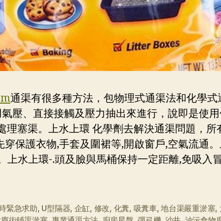
om
通渠有很多種方法，包物理式通渠法和化學式
用氣壓、直接接觸及壓力抽出來進行，說即是使用
處理塞渠。上水上環 化學劑去解決通渠問題，所
先穿保護衣物,手套及圍裙等,開啟窗戶,空氣流通
。上水上環-.頭及臉與馬桶保持一定距離,免吸入冒
小時緊急求助
,
U型隔器
,
企缸
,
修改
,
化糞
,
吸糞車
,
地台渠嚴重淤塞
,
大廈街鋪渠淤塞
,
專業通渠方法
,
廚房星盤
,
彈弓機
,
沙井
,
油污食物