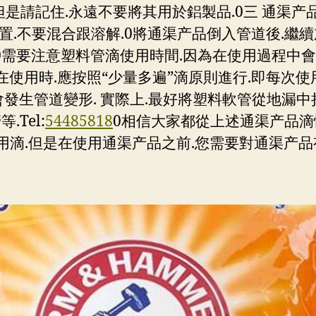
但是請記住.永遠不要將其用於鋁製品.0三 通渠产
不要混合跟溶解.0將通渠产品倒入管道後.繼續加水
.0需要注意塑料管滴使用時間.因為在使用過程中
在使用時.應按照“少量多遍”滴原則進行.即每次使用
會發生管道變形. 實際上.最好將塑料軟管從地漏
Tel:
54485818
0相信大家都從上述通渠产品滴
滴.但是在使用通渠产品之前.您需要對通渠产品