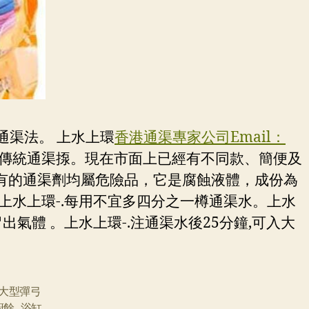
通渠法。 上水上環
香港通渠專家公司Email：
傳統通渠揼。現在市面上已經有不同款、簡便及
有的通渠劑均屬危險品，它是腐蝕液體，成份為
。上水上環-.每用不宜多四分之一樽通渠水。上水
出氣體 。上水上環-.注通渠水後25分鐘,可入大
大型彈弓
廚餘
,
浴缸
,