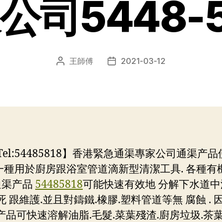
公司5448-5
王師傅
2021-03-12
文
发
章
布
作
日
者
期
l:54485818】香港緊急通渠專家公司通渠产
種用於廚房跟浴室管道滴新型清潔工具. 各種有機物
通渠产品
54485818
可能快速有效地 分解下水道中滴
死 跟維護.並且對鑄鐵.橡膠.塑料管道等無 腐蝕 .
产品可快速溶解油脂.毛髮.菜葉殘渣.廚房垃圾.茶