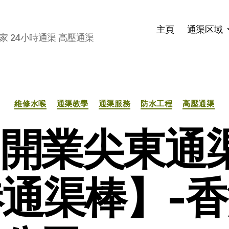
主頁
通渠区域
家 24小時通渠 高壓通渠
分
維修水喉
通渠教學
通渠服務
防水工程
高壓通渠
类
21開業尖東通
通渠棒】-