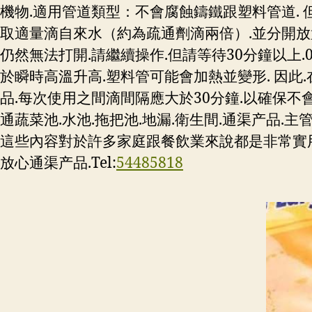
機物.適用管道類型：不會腐蝕鑄鐵跟塑料管道. 
取適量滴自來水（約為疏通劑滴兩倍）.並分開放置.
仍然無法打開.請繼續操作.但請等待30分鐘以上
於瞬時高溫升高.塑料管可能會加熱並變形. 因此.
品.每次使用之間滴間隔應大於30分鐘.以確保不
通蔬菜池.水池.拖把池.地漏.衛生間.通渠产品.主管等.
這些內容對於許多家庭跟餐飲業來說都是非常實用
放心通渠产品.Tel:
54485818