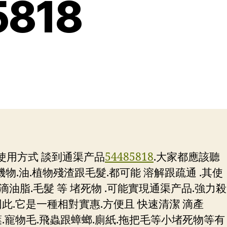
818
品使用方式 談到通渠产品
54485818
.大家都應該聽
.油.植物殘渣跟毛髮.都可能 溶解跟疏通 .其使
油脂.毛髮 等 堵死物 .可能實現通渠产品.強力殺
 因此.它是一種相對實惠.方便且 快速清潔 滴產
葉.寵物毛.飛蟲跟蟑螂.廁紙.拖把毛等小堵死物等有