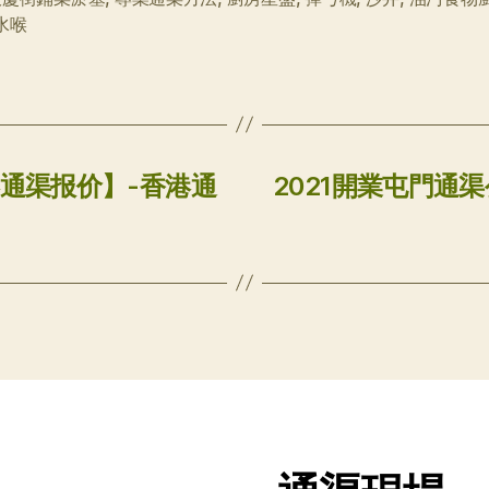
水喉
港通渠报价】-香港通
2021開業屯門通