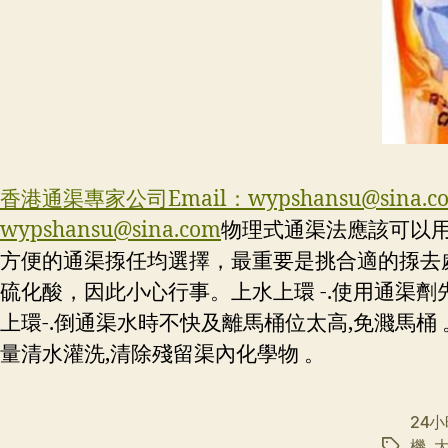
香港通渠專家公司Email：
wypshansu@sina.c
wypshansu@sina.com
物理式通渠法應該可以
方便的通渠揼任均選擇，最重要是挑合適的揼去
硫化酸，因此小心行事。上水上環 -.使用通渠劑
上環-.倒通渠水時不快及離馬桶位太高,免濺馬桶 
量清水灌洗,清除殘留渠內化學物 。
24
機
,
标