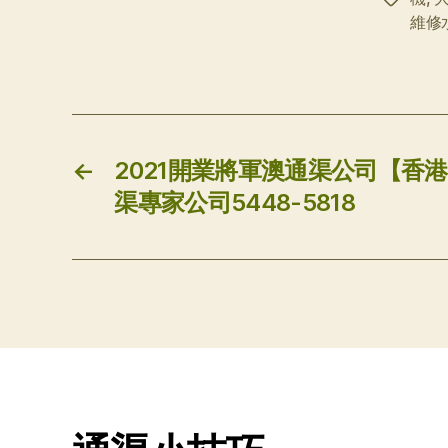
維修
签
←
2021開業將軍澳通渠公司【香
渠專家公司5448-5818