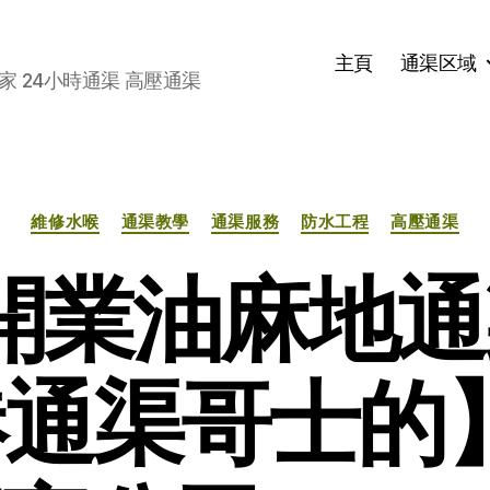
主頁
通渠区域
家 24小時通渠 高壓通渠
分
維修水喉
通渠教學
通渠服務
防水工程
高壓通渠
类
1開業油麻地
通渠哥士的