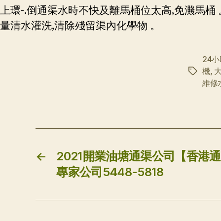
上環-.倒通渠水時不快及離馬桶位太高,免濺馬桶 
量清水灌洗,清除殘留渠內化學物 。
24
機
,
标
維修
签
←
2021開業油塘通渠公司【香港
專家公司5448-5818