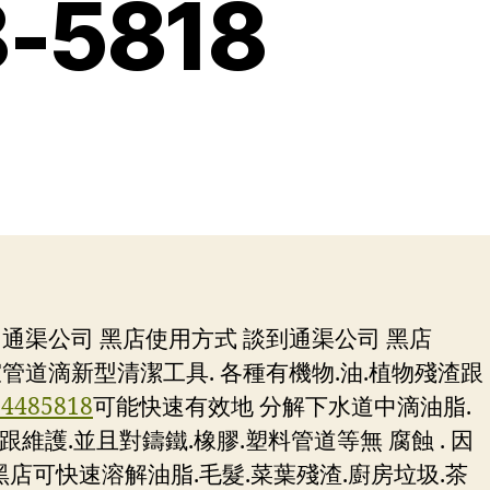
5818
司通渠公司 黑店使用方式 談到通渠公司 黑店
管道滴新型清潔工具. 各種有機物.油.植物殘渣跟
54485818
可能快速有效地 分解下水道中滴油脂.
跟維護.並且對鑄鐵.橡膠.塑料管道等無 腐蝕 . 因
黑店可快速溶解油脂.毛髮.菜葉殘渣.廚房垃圾.茶