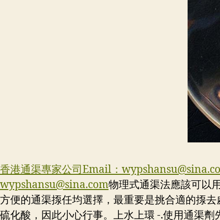
香港通渠專家公司Email：
wypshansu@sina.c
wypshansu@sina.com
物理式通渠法應該可以
方便的通渠揼任均選擇，最重要是挑合適的揼去
硫化酸，因此小心行事。上水上環 -.使用通渠劑