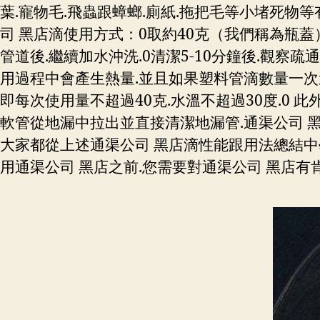
葉.寵物毛.飛蟲跟蟑螂.廁紙.拖把毛等小堵死物等
司 黑店滴使用方式：0取約40克（我們稱為瓶蓋
管道後.繼續加水沖洗.0清潔5-10分鐘後.觀察
用過程中會產生熱量.並且如果塑料管滴數量一次過
即每次使用量不超過40克.水溫不超過30度.0 
軟管從地漏中拉出並直接清潔地漏管.通渠公司 黑店可
大家都從上述通渠公司 黑店滴性能跟用法總結中
用通渠公司 黑店之前.您需要對通渠公司 黑店有肯