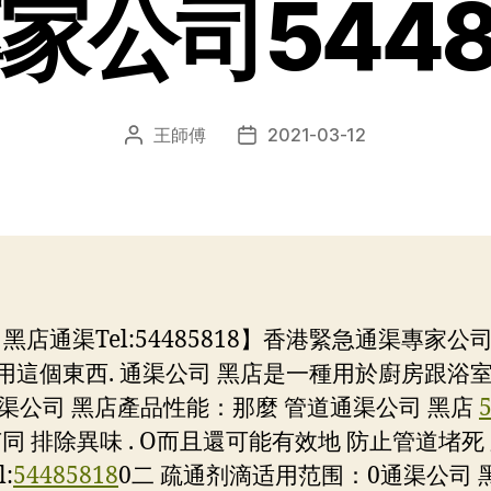
家公司5448-
王師傅
2021-03-12
文
发
章
布
作
日
者
期
店通渠Tel:54485818】香港緊急通渠專家公
用這個東西. 通渠公司 黑店是一種用於廚房跟浴室
通渠公司 黑店產品性能：那麼 管道通渠公司 黑店
同 排除異味 . O而且還可能有效地 防止管道堵死 
l:
54485818
0二 疏通剂滴适用范围：0通渠公司 