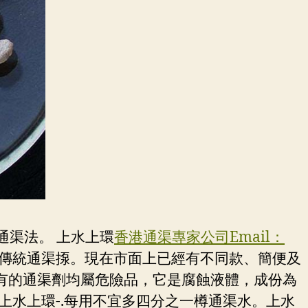
通渠法。 上水上環
香港通渠專家公司Email：
傳統通渠揼。現在市面上已經有不同款、簡便及
有的通渠劑均屬危險品，它是腐蝕液體，成份為
。上水上環-.每用不宜多四分之一樽通渠水。上水