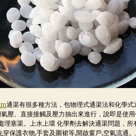
om
通渠有很多種方法，包物理式通渠法和化學式
用氣壓、直接接觸及壓力抽出來進行，說即是使用
處理塞渠。上水上環 化學劑去解決通渠問題，所
先穿保護衣物,手套及圍裙等,開啟窗戶,空氣流通