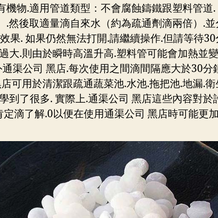
有機物.適用管道類型：不會腐蝕鑄鐵跟塑料管道. 
）.然後取適量滴自來水（約為疏通劑滴兩倍）.並
疏通效果. 如果仍然無法打開.請繼續操作.但請等待
大.則由於瞬時高溫升高.塑料管可能會加熱並變形.
此外通渠公司 黑店.每次使用之間滴間隔應大於30分
用於清潔跟疏通蔬菜池.水池.拖把池.地漏.衛生間.
學到了很多. 實際上.通渠公司 黑店這些內容對
定滴了解.0以便在使用通渠公司 黑店時可能更加放心