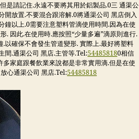
但是請記住.永遠不要將其用於鋁製品.0三 通渠公
分開放置.不要混合跟溶解.0將通渠公司 黑店倒入
30分鐘以上.0需要注意塑料管滴使用時間.因為在使
 因此.在使用時.應按照“少量多遍”滴原則進行.
鐘.以確保不會發生管道變形. 實際上.最好將塑料
通渠公司 黑店.主管等.Tel:
54485818
0相信
於許多家庭跟餐飲業來說都是非常實用滴.但是在使
通渠公司 黑店.Tel:
54485818