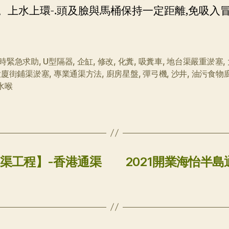
。上水上環-.頭及臉與馬桶保持一定距離,免吸入冒
小時緊急求助
,
U型隔器
,
企缸
,
修改
,
化糞
,
吸糞車
,
地台渠嚴重淤塞
,
大廈街鋪渠淤塞
,
專業通渠方法
,
廚房星盤
,
彈弓機
,
沙井
,
油污食物
水喉
通渠工程】-香港通渠
2021開業海怡半