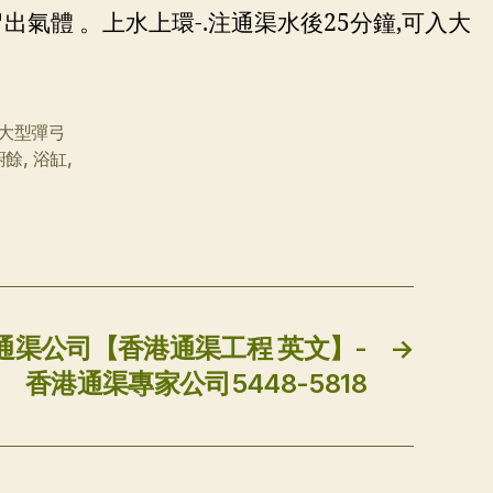
出氣體 。上水上環-.注通渠水後25分鐘,可入大
大型彈弓
廚餘
,
浴缸
,
島通渠公司【香港通渠工程 英文】-
→
香港通渠專家公司5448-5818