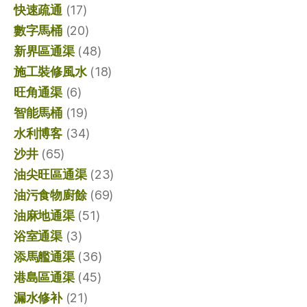
快速疏通
(17)
數字馬桶
(20)
新界區通渠
(48)
施工裝修風水
(18)
旺角通渠
(6)
智能馬桶
(19)
水利博客
(34)
沙井
(65)
油尖旺區通渠
(23)
油污食物廚餘
(69)
油麻地通渠
(51)
浴室通渠
(3)
添馬艦通渠
(36)
港島區通渠
(45)
漏水修补
(21)