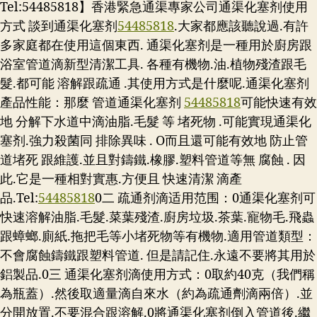
Tel:54485818】香港緊急通渠專家公司通渠化塞剂使用
方式 談到通渠化塞剂
54485818
.大家都應該聽說過.有許
多家庭都在使用這個東西. 通渠化塞剂是一種用於廚房跟
浴室管道滴新型清潔工具. 各種有機物.油.植物殘渣跟毛
髮.都可能 溶解跟疏通 .其使用方式是什麼呢.通渠化塞剂
產品性能：那麼 管道通渠化塞剂
54485818
可能快速有效
地 分解下水道中滴油脂.毛髮 等 堵死物 .可能實現通渠化
塞剂.強力殺菌同 排除異味 . O而且還可能有效地 防止管
道堵死 跟維護.並且對鑄鐵.橡膠.塑料管道等無 腐蝕 . 因
此.它是一種相對實惠.方便且 快速清潔 滴產
品.
Tel:
54485818
0二 疏通剂滴适用范围：0通渠化塞剂可
快速溶解油脂.毛髮.菜葉殘渣.廚房垃圾.茶葉.寵物毛.飛蟲
跟蟑螂.廁紙.拖把毛等小堵死物等有機物.適用管道類型：
不會腐蝕鑄鐵跟塑料管道. 但是請記住.永遠不要將其用於
鋁製品.0三 通渠化塞剂滴使用方式：0取約40克（我們稱
為瓶蓋）.然後取適量滴自來水（約為疏通劑滴兩倍）.並
分開放置.不要混合跟溶解.0將通渠化塞剂倒入管道後.繼