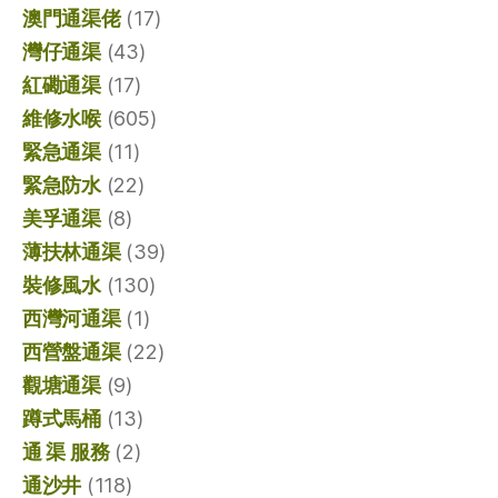
澳門通渠佬
(17)
灣仔通渠
(43)
紅磡通渠
(17)
維修水喉
(605)
緊急通渠
(11)
緊急防水
(22)
美孚通渠
(8)
薄扶林通渠
(39)
裝修風水
(130)
西灣河通渠
(1)
西營盤通渠
(22)
觀塘通渠
(9)
蹲式馬桶
(13)
通 渠 服務
(2)
通沙井
(118)