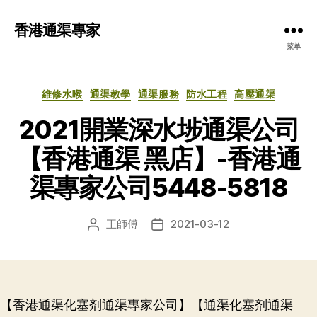
香港通渠專家
菜单
分
維修水喉
通渠教學
通渠服務
防水工程
高壓通渠
类
2021開業深水埗通渠公司
【香港通渠 黑店】-香港通
渠專家公司5448-5818
王師傅
2021-03-12
文
发
章
布
作
日
者
期
【香港通渠化塞剂通渠專家公司】【通渠化塞剂通渠