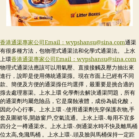
香港通渠專家公司Email：
wypshansu@sina.com
通渠
有很多種方法，包物理式通渠法和化學式通渠法。 上水
上環
香港通渠專家公司Email：
wypshansu@sina.com
物理式通渠法應該可以用氣壓、直接接觸及壓力抽出來
進行，說即是使用傳統通渠揼。現在市面上已經有不同
款、簡便及方便的通渠揼任均選擇，最重要是挑合適的
揼去處理塞渠。上水上環 化學劑去解決通渠問題，所有
的通渠劑均屬危險品，它是腐蝕液體，成份為硫化酸，
因此小心行事。上水上環 -.使用通渠劑先穿保護衣物,手
套及圍裙等,開啟窗戶,空氣流通。上水上環-.每用不宜多
四分之一樽通渠水。上水上環-.倒通渠水時不快及離馬桶
位太高,免濺馬桶 。上水上環-.頭及臉與馬桶保持一定距