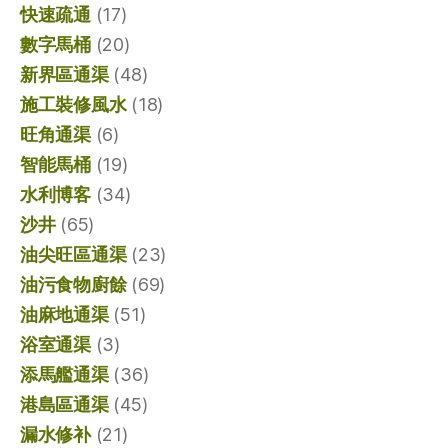
快速疏通
(17)
數字馬桶
(20)
新界區通渠
(48)
施工裝修風水
(18)
旺角通渠
(6)
智能馬桶
(19)
水利博客
(34)
沙井
(65)
油尖旺區通渠
(23)
油污食物廚餘
(69)
油麻地通渠
(51)
浴室通渠
(3)
添馬艦通渠
(36)
港島區通渠
(45)
漏水修补
(21)