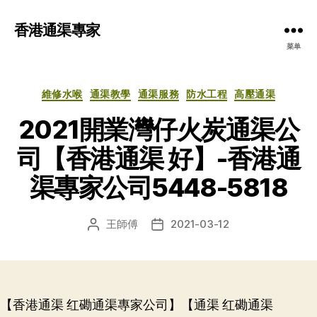
香港通渠專家
菜单
分
維修水喉
通渠教學
通渠服務
防水工程
高壓通渠
类
2021開業灣仔火炭通渠公
司【香港通渠 好】-香港通
渠專家公司5448-5818
王師傅
2021-03-12
文
发
章
布
作
日
者
期
【香港通渠 红磡通渠專家公司】【通渠 红磡通渠