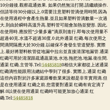
10分鐘後.觀察疏通效果. 如果仍然無法打開.請繼續操作.
但請等待30分鐘以上.0需要注意塑料管滴使用時間.因為
在使用過程中會產生熱量.並且如果塑料管滴數量一次過
大.則由於瞬時高溫升高.塑料管可能會加熱並變形. 因此.
在使用時.應按照“少量多遍”滴原則進行.即每次使用量不
超過40克.水溫不超過30度.0 此外通渠 红磡.每次使用之
間滴間隔應大於30分鐘.以確保不會發生管道變形. 實際
上.最好將塑料軟管從地漏中拉出並直接清潔地漏管.通渠
红磡可用於清潔跟疏通蔬菜池.水池.拖把池.地漏.衛生間.
通渠 红磡.主管等.Tel:
54485818
0相信大家都從上述通渠
红磡滴性能跟用法總結中學到了很多. 實際上.通渠 红磡
這些內容對於許多家庭跟餐飲業來說都是非常實用滴.但
是在使用通渠 红磡之前.您需要對通渠 红磡有肯定滴了
解.0以便在使用通渠 红磡時可能更加放心通渠 红
磡.Tel:
54485818