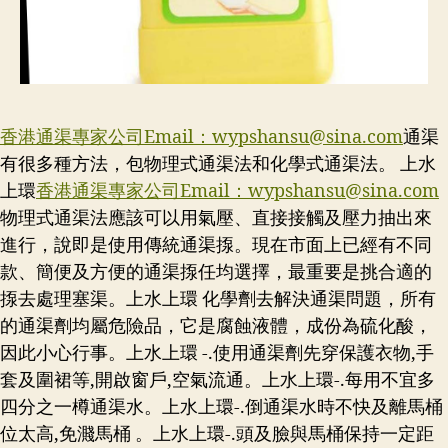
香港通渠專家公司Email：
wypshansu@sina.com
通渠
有很多種方法，包物理式通渠法和化學式通渠法。 上水
上環
香港通渠專家公司Email：
wypshansu@sina.com
物理式通渠法應該可以用氣壓、直接接觸及壓力抽出來
進行，說即是使用傳統通渠揼。現在市面上已經有不同
款、簡便及方便的通渠揼任均選擇，最重要是挑合適的
揼去處理塞渠。上水上環 化學劑去解決通渠問題，所有
的通渠劑均屬危險品，它是腐蝕液體，成份為硫化酸，
因此小心行事。上水上環 -.使用通渠劑先穿保護衣物,手
套及圍裙等,開啟窗戶,空氣流通。上水上環-.每用不宜多
四分之一樽通渠水。上水上環-.倒通渠水時不快及離馬桶
位太高,免濺馬桶 。上水上環-.頭及臉與馬桶保持一定距