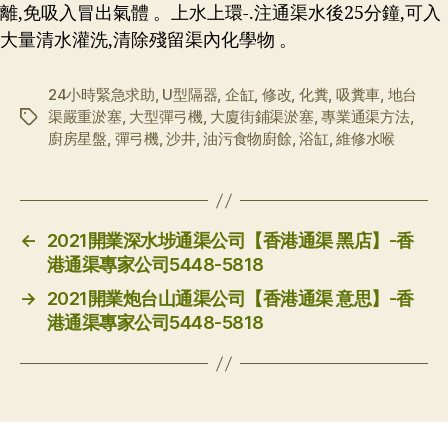
離,免吸入冒出氣體 。上水上環-.注通渠水後25分鐘,可入
大量清水灌洗,清除殘留渠內化學物 。
24小時緊急求助
,
U型隔器
,
企缸
,
修改
,
化糞
,
吸糞車
,
地台
渠嚴重淤塞
,
大型彈弓機
,
大廈街鋪渠淤塞
,
專業通渠方法
,
标
廚房星盤
,
彈弓機
,
沙井
,
油污食物廚餘
,
浴缸
,
維修水喉
签
←
2021開業深水埗通渠公司【香港通渠 黑店】-香
港通渠專家公司5448-5818
→
2021開業炮台山通渠公司【香港通渠 意思】-香
港通渠專家公司5448-5818