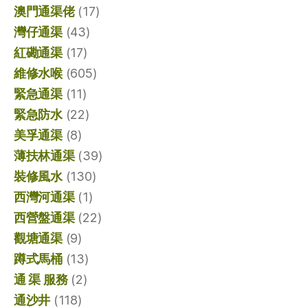
澳門通渠佬
(17)
灣仔通渠
(43)
紅磡通渠
(17)
維修水喉
(605)
緊急通渠
(11)
緊急防水
(22)
美孚通渠
(8)
薄扶林通渠
(39)
裝修風水
(130)
西灣河通渠
(1)
西營盤通渠
(22)
觀塘通渠
(9)
蹲式馬桶
(13)
通 渠 服務
(2)
通沙井
(118)