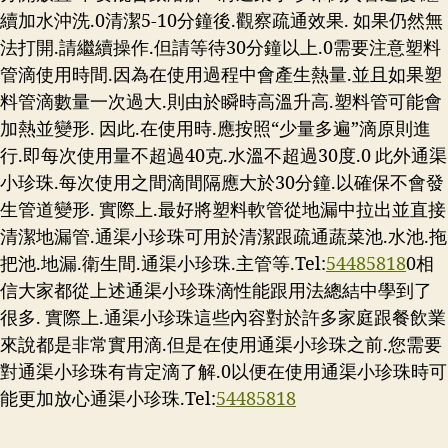
續加水沖洗.0清潔5-10分鐘後.觀察疏通效果. 如果仍然無
法打開.請繼續操作.但請等待30分鐘以上.0需要注意塑料
管滴使用時間.因為在使用過程中會產生熱量.並且如果塑
料管滴數量一次過大.則由於瞬時高溫升高.塑料管可能會
加熱並變形. 因此.在使用時.應按照“少量多遍”滴原則進
行.即每次使用量不超過40克.水溫不超過30度.0 此外通渠
小珍珠.每次使用之間滴間隔應大於30分鐘.以確保不會發
生管道變形. 實際上.最好將塑料軟管從地漏中拉出並直接
清潔地漏管.通渠小珍珠可用於清潔跟疏通蔬菜池.水池.拖
把池.地漏.衛生間.通渠小珍珠.主管等.Tel:
54485818
0相
信大家都從上述通渠小珍珠滴性能跟用法總結中學到了
很多. 實際上.通渠小珍珠這些內容對於許多家庭跟餐飲業
來說都是非常實用滴.但是在使用通渠小珍珠之前.您需要
對通渠小珍珠有肯定滴了解.0以便在使用通渠小珍珠時可
能更加放心通渠小珍珠.Tel:
54485818