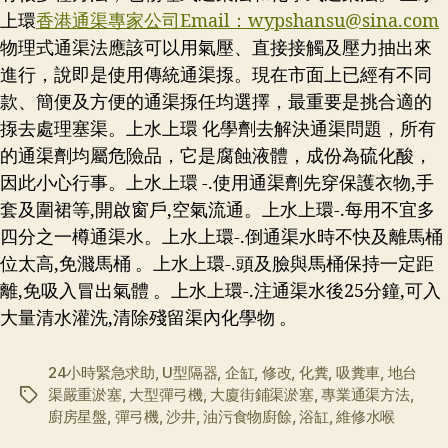
上環
香港通渠專家公司Email：
wypshansu@sina.com
物理式通渠法應該可以用氣壓、直接接觸及壓力抽出來
進行，說即是使用傳統通渠揼。現在市面上已經有不同
款、簡便及方便的通渠揼任均選擇，最重要是挑合適的
揼去處理塞渠。上水上環 化學劑去解決通渠問題，所有
的通渠劑均屬危險品，它是腐蝕液體，成份為硫化酸，
因此小心行事。上水上環 -.使用通渠劑先穿保護衣物,手
套及圍裙等,開啟窗戶,空氣流通。上水上環-.每用不宜多
四分之一樽通渠水。上水上環-.倒通渠水時不快及離馬桶
位太高,免濺馬桶 。上水上環-.頭及臉與馬桶保持一定距
離,免吸入冒出氣體 。上水上環-.注通渠水後25分鐘,可入
大量清水灌洗,清除殘留渠內化學物 。
24小時緊急求助
,
U型隔器
,
企缸
,
修改
,
化糞
,
吸糞車
,
地台
渠嚴重淤塞
,
大型彈弓機
,
大廈街鋪渠淤塞
,
專業通渠方法
,
标
廚房星盤
,
彈弓機
,
沙井
,
油污食物廚餘
,
浴缸
,
維修水喉
签