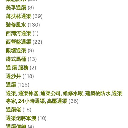
美孚通渠
(8)
薄扶林通渠
(39)
裝修風水
(130)
西灣河通渠
(1)
西營盤通渠
(22)
觀塘通渠
(9)
蹲式馬桶
(13)
通 渠 服務
(2)
通沙井
(118)
通渠
(125)
通渠, 通渠神器, 通渠公司, 維修水喉, 建築物防水,通渠
專家, 24小時通渠, 高壓通渠
(36)
通渠佬
(18)
通渠佬將軍澳
(10)
通渠價錢
(4)