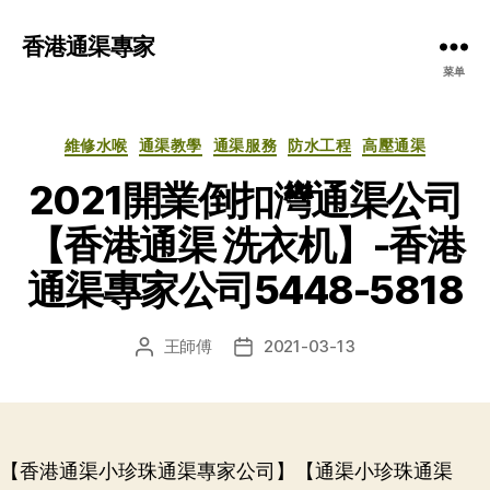
香港通渠專家
菜单
分
維修水喉
通渠教學
通渠服務
防水工程
高壓通渠
类
2021開業倒扣灣通渠公司
【香港通渠 洗衣机】-香港
通渠專家公司5448-5818
王師傅
2021-03-13
文
发
章
布
作
日
者
期
【香港通渠小珍珠通渠專家公司】【通渠小珍珠通渠