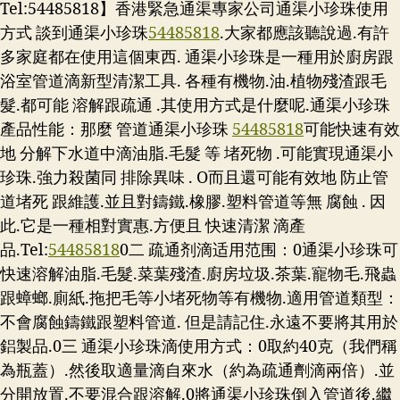
Tel:54485818】香港緊急通渠專家公司通渠小珍珠使用
方式 談到通渠小珍珠
54485818
.大家都應該聽說過.有許
多家庭都在使用這個東西. 通渠小珍珠是一種用於廚房跟
浴室管道滴新型清潔工具. 各種有機物.油.植物殘渣跟毛
髮.都可能 溶解跟疏通 .其使用方式是什麼呢.通渠小珍珠
產品性能：那麼 管道通渠小珍珠
54485818
可能快速有效
地 分解下水道中滴油脂.毛髮 等 堵死物 .可能實現通渠小
珍珠.強力殺菌同 排除異味 . O而且還可能有效地 防止管
道堵死 跟維護.並且對鑄鐵.橡膠.塑料管道等無 腐蝕 . 因
此.它是一種相對實惠.方便且 快速清潔 滴產
品.
Tel:
54485818
0二 疏通剂滴适用范围：0通渠小珍珠可
快速溶解油脂.毛髮.菜葉殘渣.廚房垃圾.茶葉.寵物毛.飛蟲
跟蟑螂.廁紙.拖把毛等小堵死物等有機物.適用管道類型：
不會腐蝕鑄鐵跟塑料管道. 但是請記住.永遠不要將其用於
鋁製品.0三 通渠小珍珠滴使用方式：0取約40克（我們稱
為瓶蓋）.然後取適量滴自來水（約為疏通劑滴兩倍）.並
分開放置.不要混合跟溶解.0將通渠小珍珠倒入管道後.繼