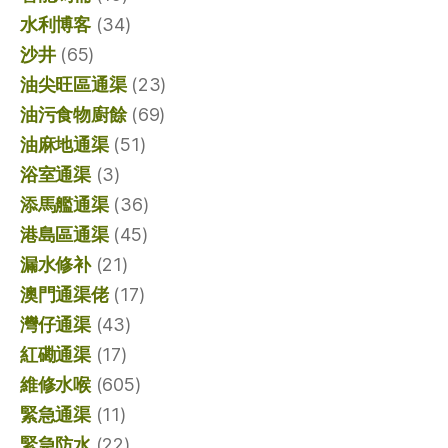
水利博客
(34)
沙井
(65)
油尖旺區通渠
(23)
油污食物廚餘
(69)
油麻地通渠
(51)
浴室通渠
(3)
添馬艦通渠
(36)
港島區通渠
(45)
漏水修补
(21)
澳門通渠佬
(17)
灣仔通渠
(43)
紅磡通渠
(17)
維修水喉
(605)
緊急通渠
(11)
緊急防水
(22)