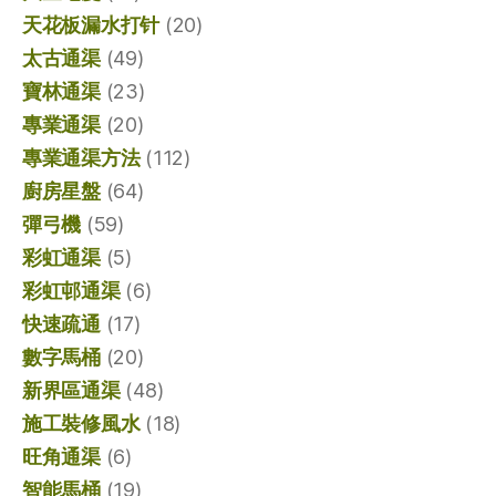
天花板漏水打针
(20)
太古通渠
(49)
寶林通渠
(23)
專業通渠
(20)
專業通渠方法
(112)
廚房星盤
(64)
彈弓機
(59)
彩虹通渠
(5)
彩虹邨通渠
(6)
快速疏通
(17)
數字馬桶
(20)
新界區通渠
(48)
施工裝修風水
(18)
旺角通渠
(6)
智能馬桶
(19)