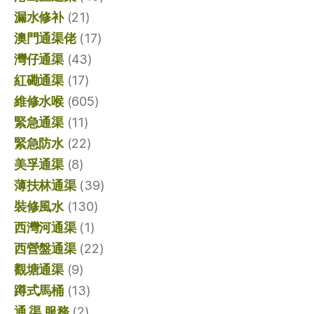
漏水修补
(21)
澳門通渠佬
(17)
灣仔通渠
(43)
紅磡通渠
(17)
維修水喉
(605)
緊急通渠
(11)
緊急防水
(22)
美孚通渠
(8)
薄扶林通渠
(39)
裝修風水
(130)
西灣河通渠
(1)
西營盤通渠
(22)
觀塘通渠
(9)
蹲式馬桶
(13)
通 渠 服務
(2)