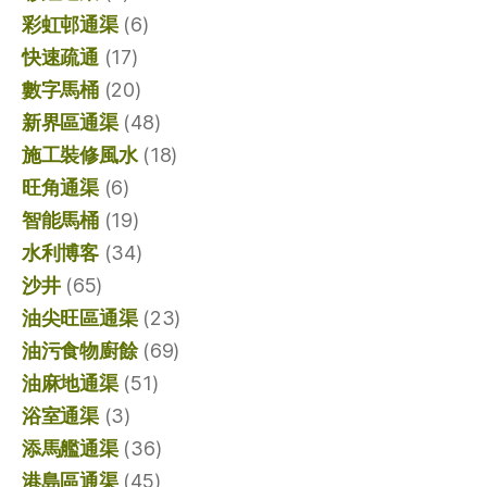
彩虹邨通渠
(6)
快速疏通
(17)
數字馬桶
(20)
新界區通渠
(48)
施工裝修風水
(18)
旺角通渠
(6)
智能馬桶
(19)
水利博客
(34)
沙井
(65)
油尖旺區通渠
(23)
油污食物廚餘
(69)
油麻地通渠
(51)
浴室通渠
(3)
添馬艦通渠
(36)
港島區通渠
(45)