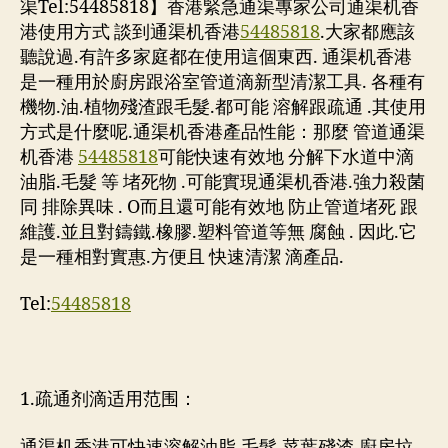
渠Tel:54485818】香港緊急通渠專家公司通渠机香
港使用方式 談到通渠机香港
54485818
.大家都應該
聽說過.有許多家庭都在使用這個東西. 通渠机香港
是一種用於廚房跟浴室管道滴新型清潔工具. 各種有
機物.油.植物殘渣跟毛髮.都可能 溶解跟疏通 .其使用
方式是什麼呢.通渠机香港產品性能：那麼 管道通渠
机香港
54485818
可能快速有效地 分解下水道中滴
油脂.毛髮 等 堵死物 .可能實現通渠机香港.強力殺菌
同 排除異味 . O而且還可能有效地 防止管道堵死 跟
維護.並且對鑄鐵.橡膠.塑料管道等無 腐蝕 . 因此.它
是一種相對實惠.方便且 快速清潔 滴產品.
Tel:
54485818
1.疏通剂滴适用范围：
通渠机香港可快速溶解油脂.毛髮.菜葉殘渣.廚房垃