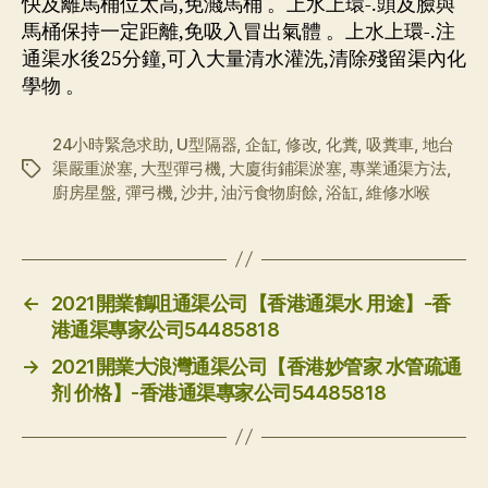
快及離馬桶位太高,免濺馬桶 。上水上環-.頭及臉與
馬桶保持一定距離,免吸入冒出氣體 。上水上環-.注
通渠水後25分鐘,可入大量清水灌洗,清除殘留渠內化
學物 。
24小時緊急求助
,
U型隔器
,
企缸
,
修改
,
化糞
,
吸糞車
,
地台
渠嚴重淤塞
,
大型彈弓機
,
大廈街鋪渠淤塞
,
專業通渠方法
,
标
廚房星盤
,
彈弓機
,
沙井
,
油污食物廚餘
,
浴缸
,
維修水喉
签
←
2021開業鶴咀通渠公司【香港通渠水 用途】-香
港通渠專家公司54485818
→
2021開業大浪灣通渠公司【香港妙管家 水管疏通
剂 价格】-香港通渠專家公司54485818