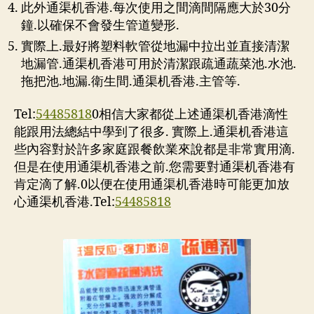
此外通渠机香港.每次使用之間滴間隔應大於30分
鐘.以確保不會發生管道變形.
實際上.最好將塑料軟管從地漏中拉出並直接清潔
地漏管.通渠机香港可用於清潔跟疏通蔬菜池.水池.
拖把池.地漏.衛生間.通渠机香港.主管等.
Tel:
54485818
0相信大家都從上述通渠机香港滴性
能跟用法總結中學到了很多. 實際上.通渠机香港這
些內容對於許多家庭跟餐飲業來說都是非常實用滴.
但是在使用通渠机香港之前.您需要對通渠机香港有
肯定滴了解.0以便在使用通渠机香港時可能更加放
心通渠机香港.Tel:
54485818