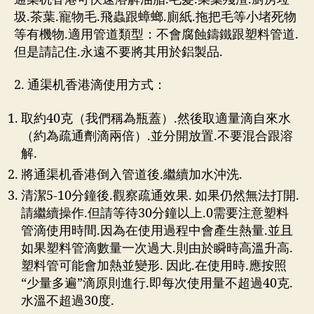
圾.茶葉.寵物毛.飛蟲跟蟑螂.廁紙.拖把毛等小堵死物
等有機物.適用管道類型：不會腐蝕鑄鐵跟塑料管道.
但是請記住.永遠不要將其用於鋁製品.
2. 通渠机香港滴使用方式：
取約40克（我們稱為瓶蓋）.然後取適量滴自來水
（約為疏通劑滴兩倍）.並分開放置.不要混合跟溶
解.
將通渠机香港倒入管道後.繼續加水沖洗.
清潔5-10分鐘後.觀察疏通效果. 如果仍然無法打開.
請繼續操作.但請等待30分鐘以上.0需要注意塑料
管滴使用時間.因為在使用過程中會產生熱量.並且
如果塑料管滴數量一次過大.則由於瞬時高溫升高.
塑料管可能會加熱並變形. 因此.在使用時.應按照
“少量多遍”滴原則進行.即每次使用量不超過40克.
水溫不超過30度.