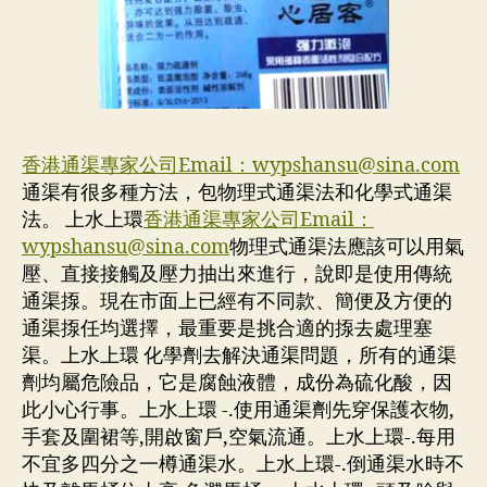
香港通渠專家公司Email：
wypshansu@sina.com
通渠有很多種方法，包物理式通渠法和化學式通渠
法。 上水上環
香港通渠專家公司Email：
wypshansu@sina.com
物理式通渠法應該可以用氣
壓、直接接觸及壓力抽出來進行，說即是使用傳統
通渠揼。現在市面上已經有不同款、簡便及方便的
通渠揼任均選擇，最重要是挑合適的揼去處理塞
渠。上水上環 化學劑去解決通渠問題，所有的通渠
劑均屬危險品，它是腐蝕液體，成份為硫化酸，因
此小心行事。上水上環 -.使用通渠劑先穿保護衣物,
手套及圍裙等,開啟窗戶,空氣流通。上水上環-.每用
不宜多四分之一樽通渠水。上水上環-.倒通渠水時不