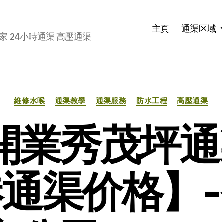
主頁
通渠区域
家 24小時通渠 高壓通渠
分
維修水喉
通渠教學
通渠服務
防水工程
高壓通渠
类
1開業秀茂坪
通渠价格】