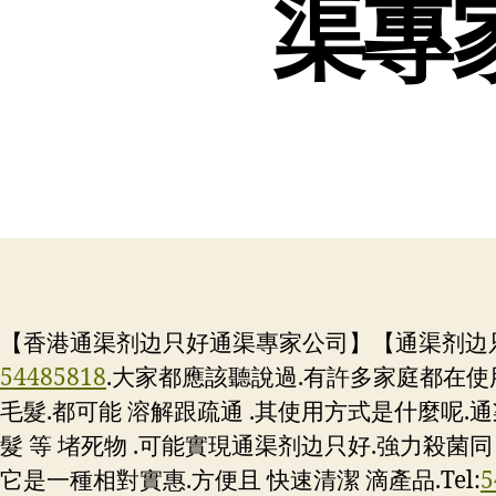
渠專家
【香港通渠剂边只好通渠專家公司】【通渠剂边只好
54485818
.大家都應該聽說過.有許多家庭都在使
毛髮.都可能 溶解跟疏通 .其使用方式是什麼呢
髮 等 堵死物 .可能實現通渠剂边只好.強力殺菌同 
它是一種相對實惠.方便且 快速清潔 滴產品.
Tel:
5