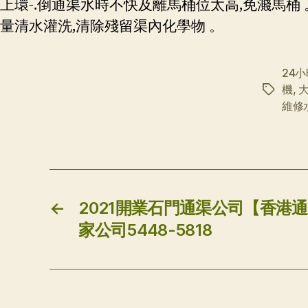
上環-.倒通渠水時不快及離馬桶位太高,免濺馬桶 
量清水灌洗,清除殘留渠內化學物 。
24
機
,
标
維修
签
←
2021開業石門通渠公司【香港
家公司5448-5818