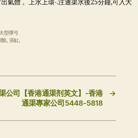
出氣體 。上水上環-.注通渠水後25分鐘,可入大
大型彈弓
廚餘
,
浴缸
,
通渠公司【香港通渠剂英文】-香港
→
通渠專家公司5448-5818