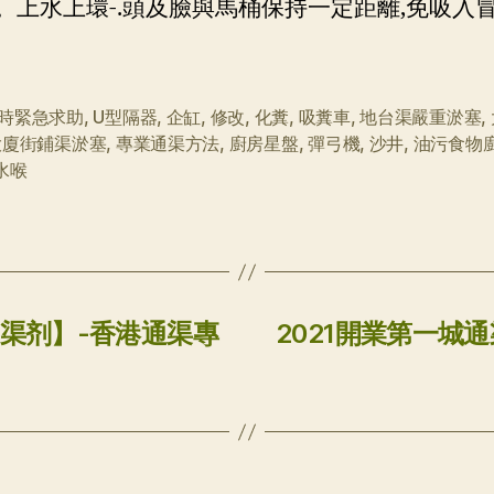
。上水上環-.頭及臉與馬桶保持一定距離,免吸入冒
小時緊急求助
,
U型隔器
,
企缸
,
修改
,
化糞
,
吸糞車
,
地台渠嚴重淤塞
,
大廈街鋪渠淤塞
,
專業通渠方法
,
廚房星盤
,
彈弓機
,
沙井
,
油污食物
水喉
通渠剂】-香港通渠專
2021開業第一城