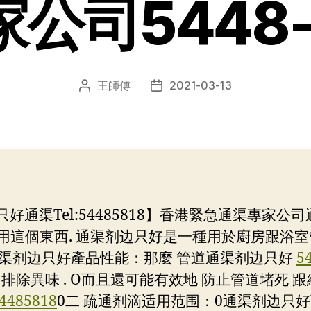
公司5448-
王師傅
2021-03-13
文
发
章
布
作
日
者
期
通渠Tel:54485818】香港緊急通渠專家公
用這個東西. 通渠剂边只好是一種用於廚房跟浴室管
.通渠剂边只好產品性能：那麼 管道通渠剂边只好
5
排除異味 . O而且還可能有效地 防止管道堵死 跟維
4485818
0二 疏通剂滴适用范围：0通渠剂边只好