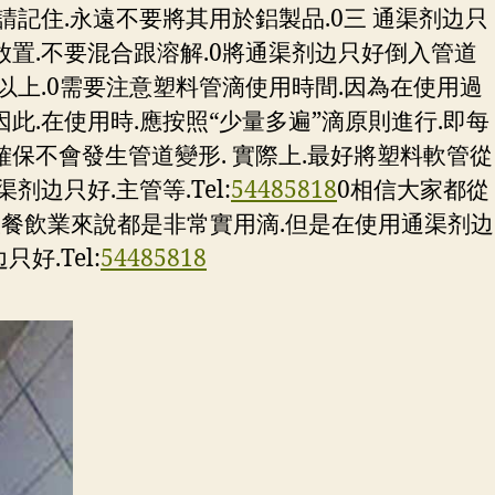
請記住.永遠不要將其用於鋁製品.0三 通渠剂边只
放置.不要混合跟溶解.0將通渠剂边只好倒入管道
分鐘以上.0需要注意塑料管滴使用時間.因為在使用過
此.在使用時.應按照“少量多遍”滴原則進行.即每
以確保不會發生管道變形. 實際上.最好將塑料軟管從
边只好.主管等.Tel:
54485818
0相信大家都從
跟餐飲業來說都是非常實用滴.但是在使用通渠剂边
.Tel:
54485818