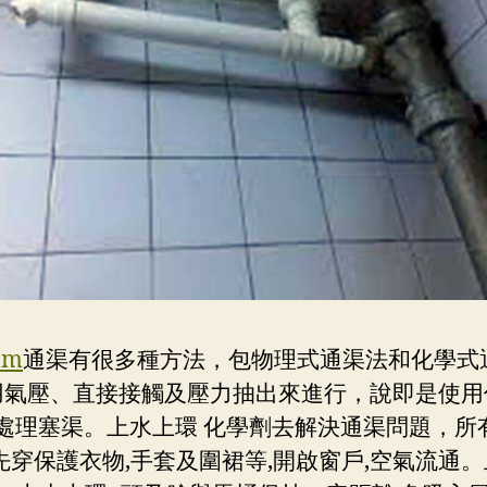
om
通渠有很多種方法，包物理式通渠法和化學式
用氣壓、直接接觸及壓力抽出來進行，說即是使用
處理塞渠。上水上環 化學劑去解決通渠問題，所
先穿保護衣物,手套及圍裙等,開啟窗戶,空氣流通