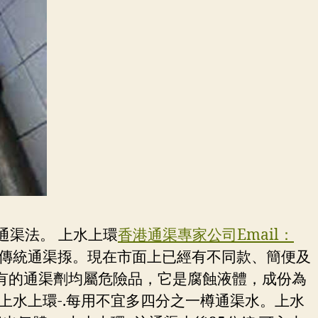
通渠法。 上水上環
香港通渠專家公司Email：
傳統通渠揼。現在市面上已經有不同款、簡便及
有的通渠劑均屬危險品，它是腐蝕液體，成份為
。上水上環-.每用不宜多四分之一樽通渠水。上水