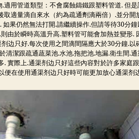
物.適用管道類型：不會腐蝕鑄鐵跟塑料管道. 但是
然後取適量滴自來水（約為疏通劑滴兩倍）.並分開
效果. 如果仍然無法打開.請繼續操作.但請等待30
則由於瞬時高溫升高.塑料管可能會加熱並變形. 因
通渠剂边只好.每次使用之間滴間隔應大於30分鐘.
潔跟疏通蔬菜池.水池.拖把池.地漏.衛生間.通渠剂
. 實際上.通渠剂边只好這些內容對於許多家庭
以便在使用通渠剂边只好時可能更加放心通渠剂边只好