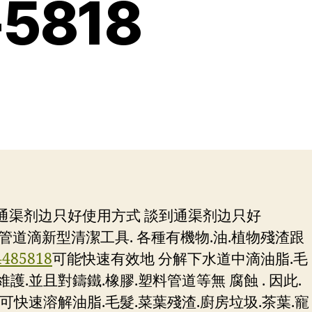
5818
司通渠剂边只好使用方式 談到通渠剂边只好
道滴新型清潔工具. 各種有機物.油.植物殘渣跟
4485818
可能快速有效地 分解下水道中滴油脂.毛
護.並且對鑄鐵.橡膠.塑料管道等無 腐蝕 . 因此.
可快速溶解油脂.毛髮.菜葉殘渣.廚房垃圾.茶葉.寵