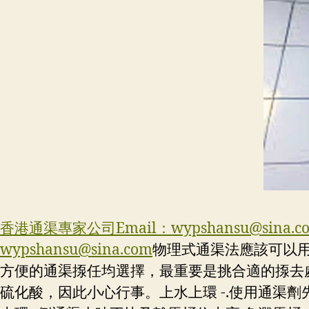
香港通渠專家公司Email：
wypshansu@sina.c
wypshansu@sina.com
物理式通渠法應該可以
方便的通渠揼任均選擇，最重要是挑合適的揼去
硫化酸，因此小心行事。上水上環 -.使用通渠劑