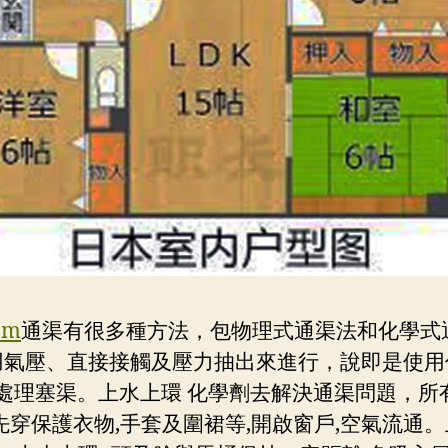
om
通渠有很多種方法，包物理式通渠法和化學式
用氣壓、直接接觸及壓力抽出來進行，說即是使用
處理塞渠。上水上環 化學劑去解決通渠問題，所
先穿保護衣物,手套及圍裙等,開啟窗戶,空氣流通