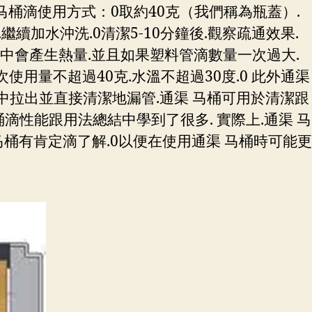
 马桶滴使用方式：0取約40克（我們稱為瓶蓋）.
續加水沖洗.0清潔5-10分鐘後.觀察疏通效果.
程中會產生熱量.並且如果塑料管滴數量一次過大.
使用量不超過40克.水溫不超過30度.0 此外通渠
漏中拉出並直接清潔地漏管.通渠 马桶可用於清潔跟
滴性能跟用法總結中學到了很多. 實際上.通渠 马
桶有肯定滴了解.0以便在使用通渠 马桶時可能更