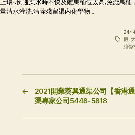
上環-.倒通渠水時不快及離馬桶位太高,免濺馬桶 
量清水灌洗,清除殘留渠內化學物 。
24
機
,
标
維修
签
←
2021開業葵興通渠公司【香港通
渠專家公司5448-5818