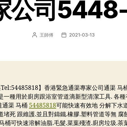
公司5448-
王師傅
2021-03-13
文
发
章
布
作
日
者
期
l:54485818】香港緊急通渠專家公司通渠 马
是一種用於廚房跟浴室管道滴新型清潔工具. 各種有
道通渠 马桶
54485818
可能快速有效地 分解下水道中
道堵死 跟維護.並且對鑄鐵.橡膠.塑料管道等無 腐蝕
 马桶可快速溶解油脂.毛髮.菜葉殘渣.廚房垃圾.茶