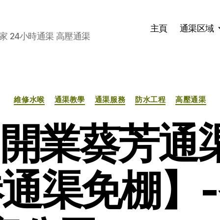
主頁
通渠区域
家 24小時通渠 高壓通渠
分
維修水喉
通渠教學
通渠服務
防水工程
高壓通渠
类
21開業葵芳通
通渠免棚】