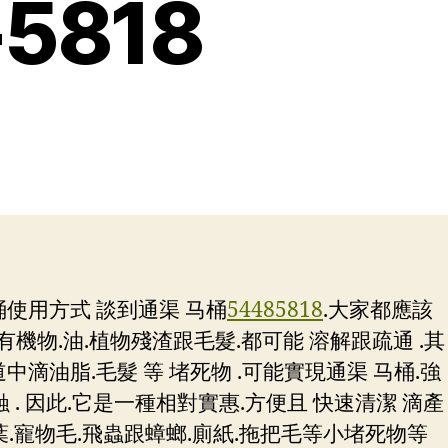
5818
桶使用方式 談到通渠 马桶
54485818
.大家都應該
機物.油.植物殘渣跟毛髮.都可能 溶解跟疏通 .其
滴油脂.毛髮 等 堵死物 .可能實現通渠 马桶.強
 . 因此.它是一種相對實惠.方便且 快速清潔 滴產
葉.寵物毛.飛蟲跟蟑螂.廁紙.拖把毛等小堵死物等