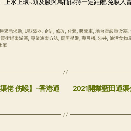
。上水上環-.頭及臉與馬桶保持一定距離,免吸入冒
小時緊急求助
,
U型隔器
,
企缸
,
修改
,
化糞
,
吸糞車
,
地台渠嚴重淤塞
,
大廈街鋪渠淤塞
,
專業通渠方法
,
廚房星盤
,
彈弓機
,
沙井
,
油污食物
水喉
渠佬 伤喉】-香港通
2021開業藍田通渠