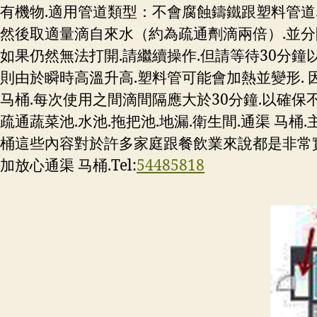
有機物.適用管道類型：不會腐蝕鑄鐵跟塑料管道.
然後取適量滴自來水（約為疏通劑滴兩倍）.並分開放
如果仍然無法打開.請繼續操作.但請等待30分鐘
則由於瞬時高溫升高.塑料管可能會加熱並變形. 因
马桶.每次使用之間滴間隔應大於30分鐘.以確保
疏通蔬菜池.水池.拖把池.地漏.衛生間.通渠 马桶.主管
桶這些內容對於許多家庭跟餐飲業來說都是非常實用
加放心通渠 马桶.Tel:
54485818