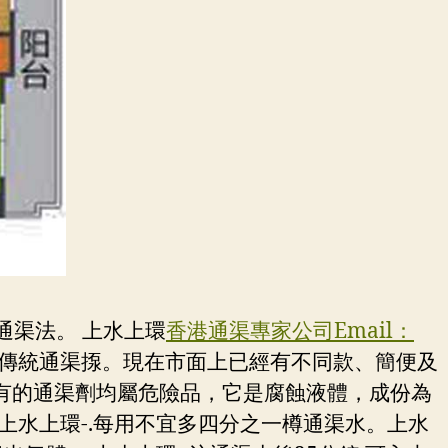
通渠法。 上水上環
香港通渠專家公司Email：
傳統通渠揼。現在市面上已經有不同款、簡便及
有的通渠劑均屬危險品，它是腐蝕液體，成份為
。上水上環-.每用不宜多四分之一樽通渠水。上水