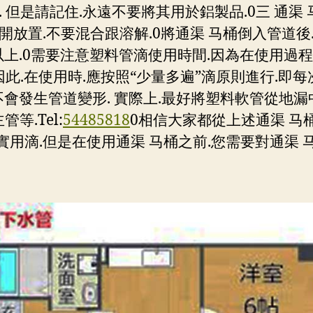
 但是請記住.永遠不要將其用於鋁製品.0三 通渠
置.不要混合跟溶解.0將通渠 马桶倒入管道後.繼
以上.0需要注意塑料管滴使用時間.因為在使用過
此.在使用時.應按照“少量多遍”滴原則進行.即每次
不會發生管道變形. 實際上.最好將塑料軟管從地
等.Tel:
54485818
0相信大家都從上述通渠 马桶
滴.但是在使用通渠 马桶之前.您需要對通渠 马