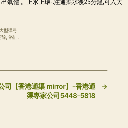
出氣體 。上水上環-.注通渠水後25分鐘,可入大
大型彈弓
廚餘
,
浴缸
,
公司【香港通渠 mirror】-香港通
→
渠專家公司5448-5818