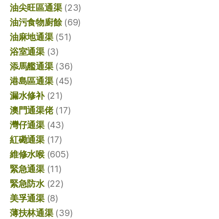
油尖旺區通渠
(23)
油污食物廚餘
(69)
油麻地通渠
(51)
浴室通渠
(3)
添馬艦通渠
(36)
港島區通渠
(45)
漏水修补
(21)
澳門通渠佬
(17)
灣仔通渠
(43)
紅磡通渠
(17)
維修水喉
(605)
緊急通渠
(11)
緊急防水
(22)
美孚通渠
(8)
薄扶林通渠
(39)