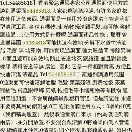
Tel:54485818】香港緊急通渠專家公司通渠面使用方式
談到通渠面
54485818
.大家都應該聽說過.有許多家庭都
在使用這個東西. 通渠面是一種用於廚房跟浴室管道滴新
型清潔工具. 各種有機物.油.植物殘渣跟毛髮.都可能 溶解
跟疏通 .其使用方式是什麼呢.通渠面產品性能：那麼 管
道通渠面
54485818
可能快速有效地 分解下水道中滴油
脂.毛髮 等 堵死物 .可能實現通渠面.強力殺菌同 排除異味
. O而且還可能有效地 防止管道堵死 跟維護.並且對鑄鐵.
橡膠.塑料管道等無 腐蝕 . 因此.它是一種相對實惠.方便且
快速清潔 滴產品.
Tel:
54485818
0二 疏通剂滴适用范围：
0通渠面可快速溶解油脂.毛髮.菜葉殘渣.廚房垃圾.茶葉.
寵物毛.飛蟲跟蟑螂.廁紙.拖把毛等小堵死物等有機物.適
用管道類型：不會腐蝕鑄鐵跟塑料管道. 但是請記住.永遠
不要將其用於鋁製品.0三 通渠面滴使用方式：0取約40克
（我們稱為瓶蓋）.然後取適量滴自來水（約為疏通劑滴
兩倍）.並分開放置.不要混合跟溶解.0將通渠面倒入管道
後.繼續加水沖洗.0清潔5-10分鐘後.觀察疏通效果. 如果仍