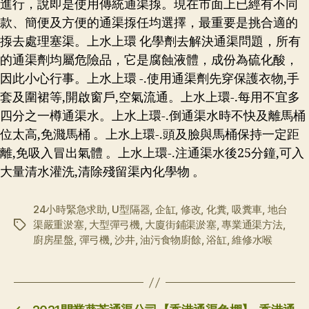
進行，說即是使用傳統通渠揼。現在市面上已經有不同
款、簡便及方便的通渠揼任均選擇，最重要是挑合適的
揼去處理塞渠。上水上環 化學劑去解決通渠問題，所有
的通渠劑均屬危險品，它是腐蝕液體，成份為硫化酸，
因此小心行事。上水上環 -.使用通渠劑先穿保護衣物,手
套及圍裙等,開啟窗戶,空氣流通。上水上環-.每用不宜多
四分之一樽通渠水。上水上環-.倒通渠水時不快及離馬桶
位太高,免濺馬桶 。上水上環-.頭及臉與馬桶保持一定距
離,免吸入冒出氣體 。上水上環-.注通渠水後25分鐘,可入
大量清水灌洗,清除殘留渠內化學物 。
24小時緊急求助
,
U型隔器
,
企缸
,
修改
,
化糞
,
吸糞車
,
地台
渠嚴重淤塞
,
大型彈弓機
,
大廈街鋪渠淤塞
,
專業通渠方法
,
标
廚房星盤
,
彈弓機
,
沙井
,
油污食物廚餘
,
浴缸
,
維修水喉
签