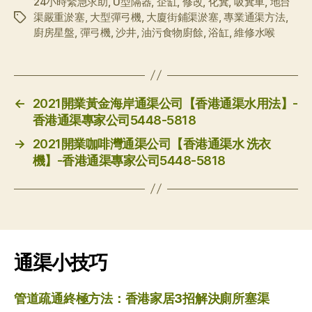
24小時緊急求助
,
U型隔器
,
企缸
,
修改
,
化糞
,
吸糞車
,
地台
渠嚴重淤塞
,
大型彈弓機
,
大廈街鋪渠淤塞
,
專業通渠方法
,
标
廚房星盤
,
彈弓機
,
沙井
,
油污食物廚餘
,
浴缸
,
維修水喉
签
←
2021開業黃金海岸通渠公司【香港通渠水用法】-
香港通渠專家公司5448-5818
→
2021開業咖啡灣通渠公司【香港通渠水 洗衣
機】-香港通渠專家公司5448-5818
通渠小技巧
管道疏通終極方法：香港家居3招解決廁所塞渠