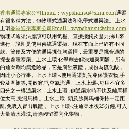
香港通渠專家公司Email：
wypshansu@sina.com
通渠
有很多種方法，包物理式通渠法和化學式通渠法。 上水
上環
香港通渠專家公司Email：
wypshansu@sina.com
物理式通渠法應該可以用氣壓、直接接觸及壓力抽出來
進行，說即是使用傳統通渠揼。現在市面上已經有不同
款、簡便及方便的通渠揼任均選擇，最重要是挑合適的
揼去處理塞渠。上水上環 化學劑去解決通渠問題，所有
的通渠劑均屬危險品，它是腐蝕液體，成份為硫化酸，
因此小心行事。上水上環 -.使用通渠劑先穿保護衣物,手
套及圍裙等,開啟窗戶,空氣流通。上水上環-.每用不宜多
四分之一樽通渠水。上水上環-.倒通渠水時不快及離馬桶
位太高,免濺馬桶 。上水上環-.頭及臉與馬桶保持一定距
離,免吸入冒出氣體 。上水上環-.注通渠水後25分鐘,可入
大量清水灌洗,清除殘留渠內化學物 。