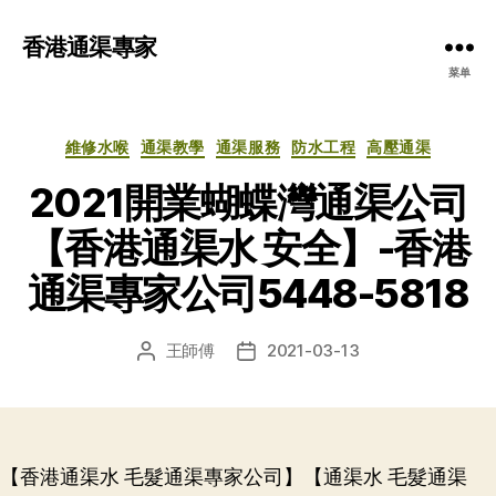
香港通渠專家
菜单
分
維修水喉
通渠教學
通渠服務
防水工程
高壓通渠
类
2021開業蝴蝶灣通渠公司
【香港通渠水 安全】-香港
通渠專家公司5448-5818
王師傅
2021-03-13
文
发
章
布
作
日
者
期
【香港通渠水 毛髮通渠專家公司】【通渠水 毛髮通渠