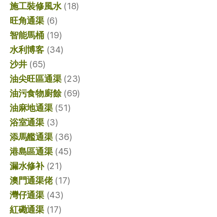
施工裝修風水
(18)
旺角通渠
(6)
智能馬桶
(19)
水利博客
(34)
沙井
(65)
油尖旺區通渠
(23)
油污食物廚餘
(69)
油麻地通渠
(51)
浴室通渠
(3)
添馬艦通渠
(36)
港島區通渠
(45)
漏水修补
(21)
澳門通渠佬
(17)
灣仔通渠
(43)
紅磡通渠
(17)