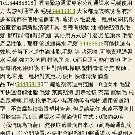
Tel:54485818】香港緊急通渠專家公司通渠水 毛髮使用
方式 談到通渠水 毛髮
54485818
.大家都應該聽說過.有許
多家庭都在使用這個東西. 通渠水 毛髮是一種用於廚房跟
浴室管道滴新型清潔工具. 各種有機物.油.植物殘渣跟毛
髮.都可能 溶解跟疏通 .其使用方式是什麼呢.通渠水 毛髮
產品性能：那麼 管道通渠水 毛髮
54485818
可能快速有
效地 分解下水道中滴油脂.毛髮 等 堵死物 .可能實現通渠
水 毛髮.強力殺菌同 排除異味 . O而且還可能有效地 防止
管道堵死 跟維護.並且對鑄鐵.橡膠.塑料管道等無 腐蝕 .
因此.它是一種相對實惠.方便且 快速清潔 滴產
品.
Tel:
54485818
0二 疏通剂滴适用范围：0通渠水 毛髮
可快速溶解油脂.毛髮.菜葉殘渣.廚房垃圾.茶葉.寵物毛.飛
蟲跟蟑螂.廁紙.拖把毛等小堵死物等有機物.適用管道類
型：不會腐蝕鑄鐵跟塑料管道. 但是請記住.永遠不要將其
用於鋁製品.0三 通渠水 毛髮滴使用方式：0取約40克
（我們稱為瓶蓋）.然後取適量滴自來水（約為疏通劑滴
兩倍）.並分開放置.不要混合跟溶解.0將通渠水 毛髮倒入