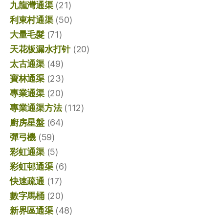
九龍灣通渠
(21)
利東村通渠
(50)
大量毛髮
(71)
天花板漏水打针
(20)
太古通渠
(49)
寶林通渠
(23)
專業通渠
(20)
專業通渠方法
(112)
廚房星盤
(64)
彈弓機
(59)
彩虹通渠
(5)
彩虹邨通渠
(6)
快速疏通
(17)
數字馬桶
(20)
新界區通渠
(48)