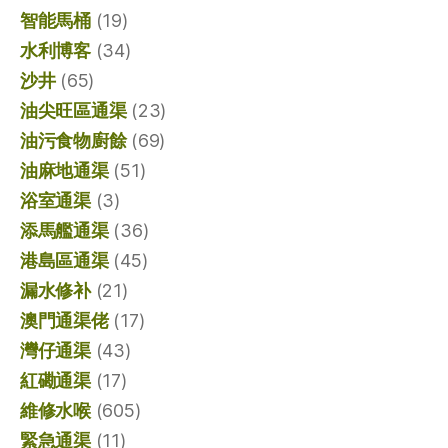
智能馬桶
(19)
水利博客
(34)
沙井
(65)
油尖旺區通渠
(23)
油污食物廚餘
(69)
油麻地通渠
(51)
浴室通渠
(3)
添馬艦通渠
(36)
港島區通渠
(45)
漏水修补
(21)
澳門通渠佬
(17)
灣仔通渠
(43)
紅磡通渠
(17)
維修水喉
(605)
緊急通渠
(11)