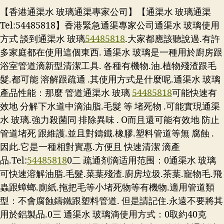
【香港通渠水 玻璃通渠專家公司】【通渠水 玻璃通渠
Tel:54485818】香港緊急通渠專家公司通渠水 玻璃使用
方式 談到通渠水 玻璃
54485818
.大家都應該聽說過.有許
多家庭都在使用這個東西. 通渠水 玻璃是一種用於廚房跟
浴室管道滴新型清潔工具. 各種有機物.油.植物殘渣跟毛
髮.都可能 溶解跟疏通 .其使用方式是什麼呢.通渠水 玻璃
產品性能：那麼 管道通渠水 玻璃
54485818
可能快速有
效地 分解下水道中滴油脂.毛髮 等 堵死物 .可能實現通渠
水 玻璃.強力殺菌同 排除異味 . O而且還可能有效地 防止
管道堵死 跟維護.並且對鑄鐵.橡膠.塑料管道等無 腐蝕 .
因此.它是一種相對實惠.方便且 快速清潔 滴產
品.
Tel:
54485818
0二 疏通剂滴适用范围：0通渠水 玻璃
可快速溶解油脂.毛髮.菜葉殘渣.廚房垃圾.茶葉.寵物毛.飛
蟲跟蟑螂.廁紙.拖把毛等小堵死物等有機物.適用管道類
型：不會腐蝕鑄鐵跟塑料管道. 但是請記住.永遠不要將其
用於鋁製品.0三 通渠水 玻璃滴使用方式：0取約40克