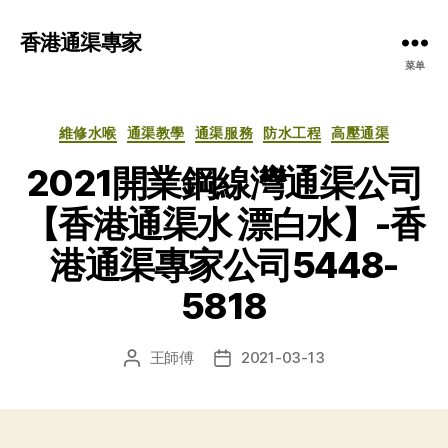
香港通渠專家
菜单
分
維修水喉
通渠教學
通渠服務
防水工程
高壓通渠
类
2021開業鋼線灣通渠公司
【香港通渠水 漂白水】-香
港通渠專家公司5448-
5818
王師傅
2021-03-13
文
发
章
布
作
日
者
期