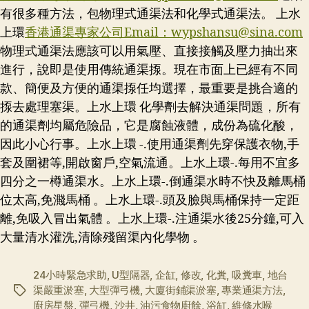
有很多種方法，包物理式通渠法和化學式通渠法。 上水
上環
香港通渠專家公司Email：
wypshansu@sina.com
物理式通渠法應該可以用氣壓、直接接觸及壓力抽出來
進行，說即是使用傳統通渠揼。現在市面上已經有不同
款、簡便及方便的通渠揼任均選擇，最重要是挑合適的
揼去處理塞渠。上水上環 化學劑去解決通渠問題，所有
的通渠劑均屬危險品，它是腐蝕液體，成份為硫化酸，
因此小心行事。上水上環 -.使用通渠劑先穿保護衣物,手
套及圍裙等,開啟窗戶,空氣流通。上水上環-.每用不宜多
四分之一樽通渠水。上水上環-.倒通渠水時不快及離馬桶
位太高,免濺馬桶 。上水上環-.頭及臉與馬桶保持一定距
離,免吸入冒出氣體 。上水上環-.注通渠水後25分鐘,可入
大量清水灌洗,清除殘留渠內化學物 。
24小時緊急求助
,
U型隔器
,
企缸
,
修改
,
化糞
,
吸糞車
,
地台
渠嚴重淤塞
,
大型彈弓機
,
大廈街鋪渠淤塞
,
專業通渠方法
,
标
廚房星盤
,
彈弓機
,
沙井
,
油污食物廚餘
,
浴缸
,
維修水喉
签