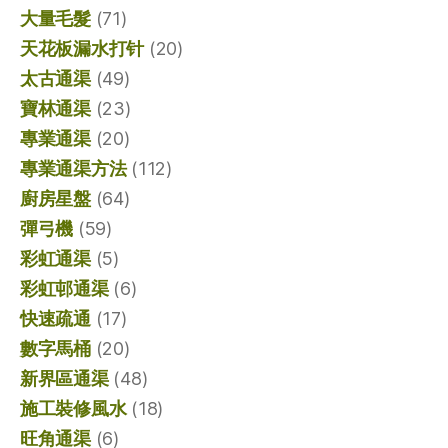
大量毛髮
(71)
天花板漏水打针
(20)
太古通渠
(49)
寶林通渠
(23)
專業通渠
(20)
專業通渠方法
(112)
廚房星盤
(64)
彈弓機
(59)
彩虹通渠
(5)
彩虹邨通渠
(6)
快速疏通
(17)
數字馬桶
(20)
新界區通渠
(48)
施工裝修風水
(18)
旺角通渠
(6)