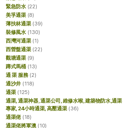
緊急防水
(22)
美孚通渠
(8)
薄扶林通渠
(39)
裝修風水
(130)
西灣河通渠
(1)
西營盤通渠
(22)
觀塘通渠
(9)
蹲式馬桶
(13)
通 渠 服務
(2)
通沙井
(118)
通渠
(125)
通渠, 通渠神器, 通渠公司, 維修水喉, 建築物防水,通渠
專家, 24小時通渠, 高壓通渠
(36)
通渠佬
(18)
通渠佬將軍澳
(10)