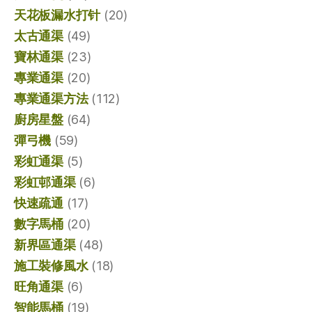
天花板漏水打针
(20)
太古通渠
(49)
寶林通渠
(23)
專業通渠
(20)
專業通渠方法
(112)
廚房星盤
(64)
彈弓機
(59)
彩虹通渠
(5)
彩虹邨通渠
(6)
快速疏通
(17)
數字馬桶
(20)
新界區通渠
(48)
施工裝修風水
(18)
旺角通渠
(6)
智能馬桶
(19)