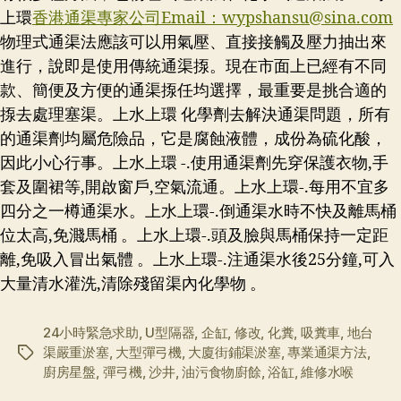
上環
香港通渠專家公司Email：
wypshansu@sina.com
物理式通渠法應該可以用氣壓、直接接觸及壓力抽出來
進行，說即是使用傳統通渠揼。現在市面上已經有不同
款、簡便及方便的通渠揼任均選擇，最重要是挑合適的
揼去處理塞渠。上水上環 化學劑去解決通渠問題，所有
的通渠劑均屬危險品，它是腐蝕液體，成份為硫化酸，
因此小心行事。上水上環 -.使用通渠劑先穿保護衣物,手
套及圍裙等,開啟窗戶,空氣流通。上水上環-.每用不宜多
四分之一樽通渠水。上水上環-.倒通渠水時不快及離馬桶
位太高,免濺馬桶 。上水上環-.頭及臉與馬桶保持一定距
離,免吸入冒出氣體 。上水上環-.注通渠水後25分鐘,可入
大量清水灌洗,清除殘留渠內化學物 。
24小時緊急求助
,
U型隔器
,
企缸
,
修改
,
化糞
,
吸糞車
,
地台
渠嚴重淤塞
,
大型彈弓機
,
大廈街鋪渠淤塞
,
專業通渠方法
,
标
廚房星盤
,
彈弓機
,
沙井
,
油污食物廚餘
,
浴缸
,
維修水喉
签