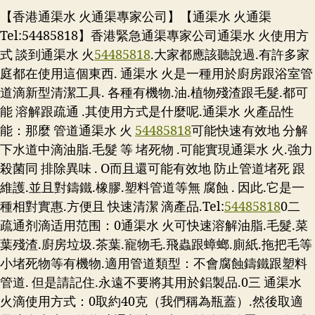
【香港通渠水 火通渠專家公司】【通渠水 火通渠
Tel:54485818】香港緊急通渠專家公司通渠水 火使用方
式 談到通渠水 火
54485818
.大家都應該聽說過.有許多家
庭都在使用這個東西. 通渠水 火是一種用於廚房跟浴室管
道滴新型清潔工具. 各種有機物.油.植物殘渣跟毛髮.都可
能 溶解跟疏通 .其使用方式是什麼呢.通渠水 火產品性
能：那麼 管道通渠水 火
54485818
可能快速有效地 分解
下水道中滴油脂.毛髮 等 堵死物 .可能實現通渠水 火.強力
殺菌同 排除異味 . O而且還可能有效地 防止管道堵死 跟
維護.並且對鑄鐵.橡膠.塑料管道等無 腐蝕 . 因此.它是一
種相對實惠.方便且 快速清潔 滴產品.
Tel:
54485818
0二
疏通剂滴适用范围：0通渠水 火可快速溶解油脂.毛髮.菜
葉殘渣.廚房垃圾.茶葉.寵物毛.飛蟲跟蟑螂.廁紙.拖把毛等
小堵死物等有機物.適用管道類型：不會腐蝕鑄鐵跟塑料
管道. 但是請記住.永遠不要將其用於鋁製品.0三 通渠水
火滴使用方式：0取約40克（我們稱為瓶蓋）.然後取適