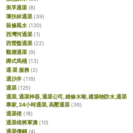
美孚通渠
(8)
薄扶林通渠
(39)
裝修風水
(130)
西灣河通渠
(1)
西營盤通渠
(22)
觀塘通渠
(9)
蹲式馬桶
(13)
通 渠 服務
(2)
通沙井
(118)
通渠
(125)
通渠, 通渠神器, 通渠公司, 維修水喉, 建築物防水,通渠
專家, 24小時通渠, 高壓通渠
(36)
通渠佬
(18)
通渠佬將軍澳
(10)
通渠價錢
(4)