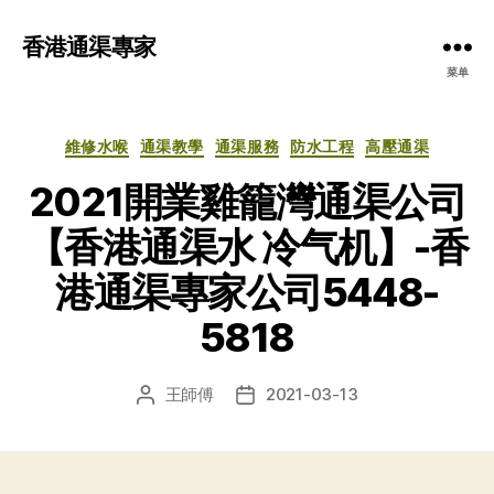
香港通渠專家
菜单
分
維修水喉
通渠教學
通渠服務
防水工程
高壓通渠
类
2021開業雞籠灣通渠公司
【香港通渠水 冷气机】-香
港通渠專家公司5448-
5818
王師傅
2021-03-13
文
发
章
布
作
日
者
期