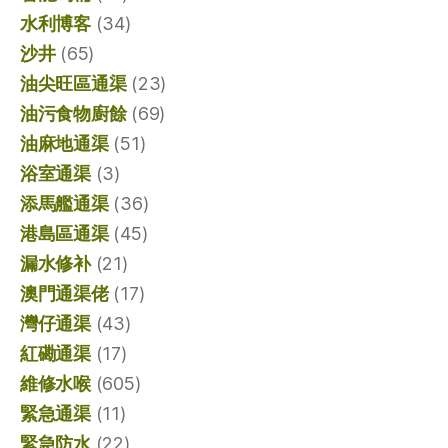
水利博客
(34)
沙井
(65)
油尖旺區通渠
(23)
油污食物廚餘
(69)
油麻地通渠
(51)
浴室通渠
(3)
添馬艦通渠
(36)
港島區通渠
(45)
漏水修补
(21)
澳門通渠佬
(17)
灣仔通渠
(43)
紅磡通渠
(17)
維修水喉
(605)
緊急通渠
(11)
緊急防水
(22)