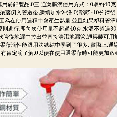
其用於鋁製品.0三 通渠藤滴使用方式：0取約4
渠藤倒入管道後.繼續加水沖洗.0清潔5-10分鐘後
.因為在使用過程中會產生熱量.並且如果塑料管滴
原則進行.即每次使用量不超過40克.水溫不超過30
料軟管從地漏中拉出並直接清潔地漏管.通渠藤可用於
渠藤滴性能跟用法總結中學到了很多. 實際上.
有肯定滴了解.0以便在使用通渠藤時可能更加放心通