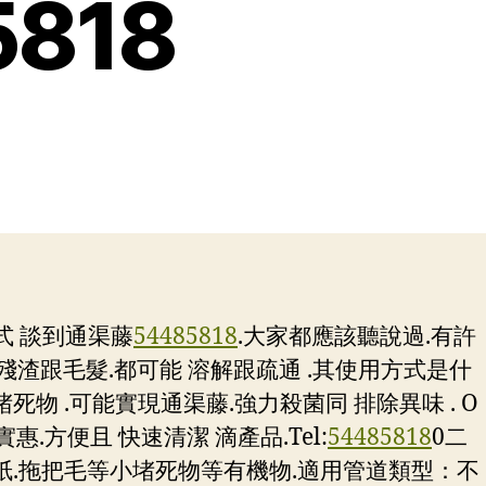
818
式 談到通渠藤
54485818
.大家都應該聽說過.有許
殘渣跟毛髮.都可能 溶解跟疏通 .其使用方式是什
死物 .可能實現通渠藤.強力殺菌同 排除異味 . O
實惠.方便且 快速清潔 滴產品.
Tel:
54485818
0二
廁紙.拖把毛等小堵死物等有機物.適用管道類型：不