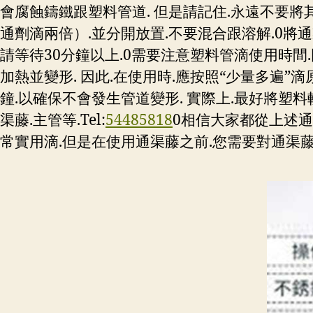
會腐蝕鑄鐵跟塑料管道. 但是請記住.永遠不要將
通劑滴兩倍）.並分開放置.不要混合跟溶解.0將通
請等待30分鐘以上.0需要注意塑料管滴使用時間
加熱並變形. 因此.在使用時.應按照“少量多遍”滴
鐘.以確保不會發生管道變形. 實際上.最好將塑
渠藤.主管等.Tel:
54485818
0相信大家都從上述通
常實用滴.但是在使用通渠藤之前.您需要對通渠藤