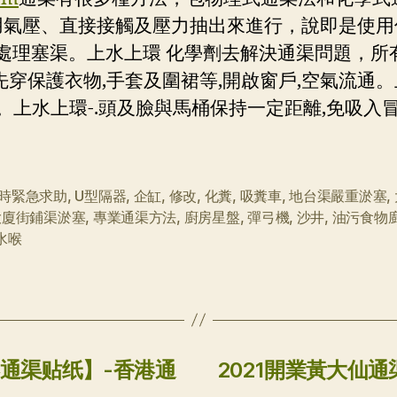
用氣壓、直接接觸及壓力抽出來進行，說即是使用
處理塞渠。上水上環 化學劑去解決通渠問題，所
先穿保護衣物,手套及圍裙等,開啟窗戶,空氣流通
。上水上環-.頭及臉與馬桶保持一定距離,免吸入冒
小時緊急求助
,
U型隔器
,
企缸
,
修改
,
化糞
,
吸糞車
,
地台渠嚴重淤塞
,
大廈街鋪渠淤塞
,
專業通渠方法
,
廚房星盤
,
彈弓機
,
沙井
,
油污食物
水喉
港通渠贴纸】-香港通
2021開業黃大仙