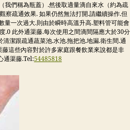
0克（我們稱為瓶蓋）.然後取適量滴自來水（約為疏
.觀察疏通效果. 如果仍然無法打開.請繼續操作.但
數量一次過大.則由於瞬時高溫升高.塑料管可能會
度.0 此外通渠藤.每次使用之間滴間隔應大於30分
清潔跟疏通蔬菜池.水池.拖把池.地漏.衛生間.通
通渠藤這些內容對於許多家庭跟餐飲業來說都是非
渠藤.Tel:
54485818