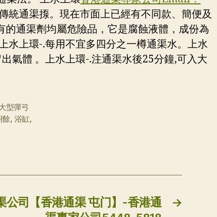
傳統通渠揼。現在市面上已經有不同款、簡便及
有的通渠劑均屬危險品，它是腐蝕液體，成份為
。上水上環-.每用不宜多四分之一樽通渠水。上水
出氣體 。上水上環-.注通渠水後25分鐘,可入大
大型彈弓
廚餘
,
浴缸
,
通渠公司【香港通渠 屯门】-香港通
→