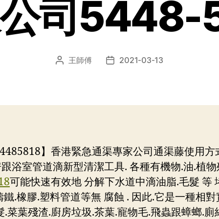
公司5448-5
王師傅
2021-03-13
文
发
章
布
作
日
者
期
4485818】香港緊急通渠專家公司通渠藤使用方
跟浴室管道滴新型清潔工具. 各種有機物.油.植物
18
可能快速有效地 分解下水道中滴油脂.毛髮 等 堵
.橡膠.塑料管道等無 腐蝕 . 因此.它是一種相對
.菜葉殘渣.廚房垃圾.茶葉.寵物毛.飛蟲跟蟑螂.