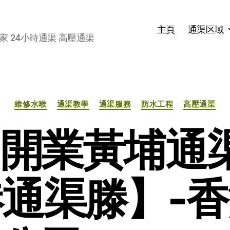
主頁
通渠区域
家 24小時通渠 高壓通渠
分
維修水喉
通渠教學
通渠服務
防水工程
高壓通渠
类
21開業黃埔通
通渠滕】-