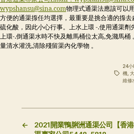
wypshansu@sina.com
物理式通渠法應該可以
方便的通渠揼任均選擇，最重要是挑合適的揼去
硫化酸，因此小心行事。上水上環 -.使用通渠劑
上環-.倒通渠水時不快及離馬桶位太高,免濺馬桶 
量清水灌洗,清除殘留渠內化學物 。
24
機
,
标
維修
签
←
2021開業鴨脷洲通渠公司【香