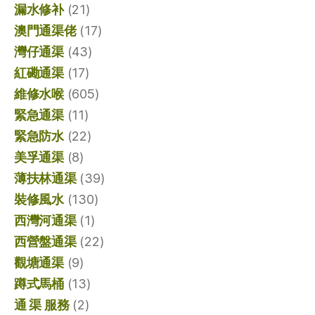
漏水修补
(21)
澳門通渠佬
(17)
灣仔通渠
(43)
紅磡通渠
(17)
維修水喉
(605)
緊急通渠
(11)
緊急防水
(22)
美孚通渠
(8)
薄扶林通渠
(39)
裝修風水
(130)
西灣河通渠
(1)
西營盤通渠
(22)
觀塘通渠
(9)
蹲式馬桶
(13)
通 渠 服務
(2)