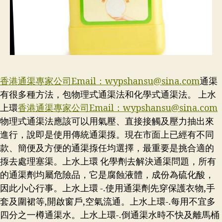
香港通渠專家公司Email：
wypshansu@sina.com
通渠
有很多種方法，包物理式通渠法和化學式通渠法。 上水
上環
香港通渠專家公司Email：
wypshansu@sina.com
物理式通渠法應該可以用氣壓、直接接觸及壓力抽出來
進行，說即是使用傳統通渠揼。現在市面上已經有不同
款、簡便及方便的通渠揼任均選擇，最重要是挑合適的
揼去處理塞渠。上水上環 化學劑去解決通渠問題，所有
的通渠劑均屬危險品，它是腐蝕液體，成份為硫化酸，
因此小心行事。上水上環 -.使用通渠劑先穿保護衣物,手
套及圍裙等,開啟窗戶,空氣流通。上水上環-.每用不宜多
四分之一樽通渠水。上水上環-.倒通渠水時不快及離馬桶