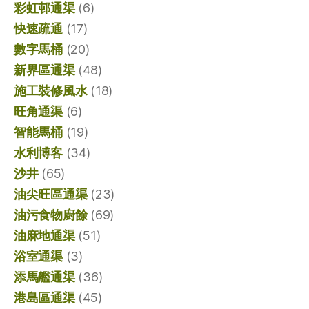
彩虹邨通渠
(6)
快速疏通
(17)
數字馬桶
(20)
新界區通渠
(48)
施工裝修風水
(18)
旺角通渠
(6)
智能馬桶
(19)
水利博客
(34)
沙井
(65)
油尖旺區通渠
(23)
油污食物廚餘
(69)
油麻地通渠
(51)
浴室通渠
(3)
添馬艦通渠
(36)
港島區通渠
(45)