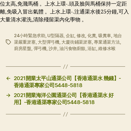
位太高,免濺馬桶 。上水上環-.頭及臉與馬桶保持一定距
離,免吸入冒出氣體 。上水上環-.注通渠水後25分鐘,可入
大量清水灌洗,清除殘留渠內化學物 。
24小時緊急求助
,
U型隔器
,
企缸
,
修改
,
化糞
,
吸糞車
,
地台
渠嚴重淤塞
,
大型彈弓機
,
大廈街鋪渠淤塞
,
專業通渠方法
,
标
廚房星盤
,
彈弓機
,
沙井
,
油污食物廚餘
,
浴缸
,
維修水喉
签
←
2021開業太平山通渠公司【香港通渠水 幾錢】-
香港通渠專家公司5448-5818
→
2021開業海洋公園通渠公司【香港通渠水 好
用】-香港通渠專家公司5448-5818