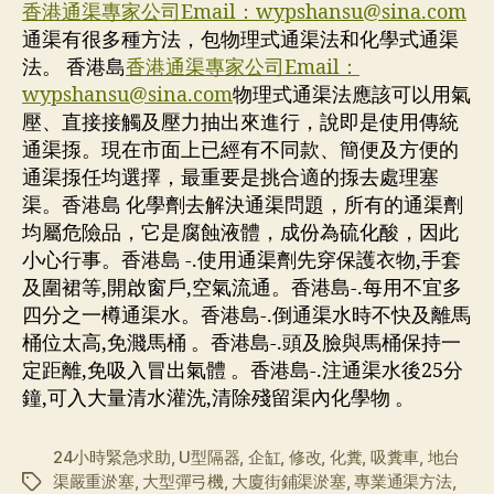
香港通渠專家公司Email：
wypshansu@sina.com
通渠有很多種方法，包物理式通渠法和化學式通渠
法。 香港島
香港通渠專家公司Email：
wypshansu@sina.com
物理式通渠法應該可以用氣
壓、直接接觸及壓力抽出來進行，說即是使用傳統
通渠揼。現在市面上已經有不同款、簡便及方便的
通渠揼任均選擇，最重要是挑合適的揼去處理塞
渠。香港島 化學劑去解決通渠問題，所有的通渠劑
均屬危險品，它是腐蝕液體，成份為硫化酸，因此
小心行事。香港島 -.使用通渠劑先穿保護衣物,手套
及圍裙等,開啟窗戶,空氣流通。香港島-.每用不宜多
四分之一樽通渠水。香港島-.倒通渠水時不快及離馬
桶位太高,免濺馬桶 。香港島-.頭及臉與馬桶保持一
定距離,免吸入冒出氣體 。香港島-.注通渠水後25分
鐘,可入大量清水灌洗,清除殘留渠內化學物 。
24小時緊急求助
,
U型隔器
,
企缸
,
修改
,
化糞
,
吸糞車
,
地台
渠嚴重淤塞
,
大型彈弓機
,
大廈街鋪渠淤塞
,
專業通渠方法
,
标