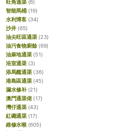
旺角通渠
(6)
智能馬桶
(19)
水利博客
(34)
沙井
(65)
油尖旺區通渠
(23)
油污食物廚餘
(69)
油麻地通渠
(51)
浴室通渠
(3)
添馬艦通渠
(36)
港島區通渠
(45)
漏水修补
(21)
澳門通渠佬
(17)
灣仔通渠
(43)
紅磡通渠
(17)
維修水喉
(605)