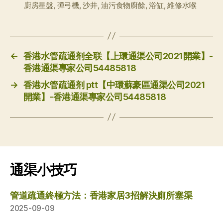
廚房星盤
,
彈弓機
,
沙井
,
油污食物廚餘
,
浴缸
,
維修水喉
签
←
香港水管疏通剂全联【上環通渠公司2021開業】-
香港通渠專家公司54485818
→
香港水管疏通剂 ptt【中環蘇豪區通渠公司2021
開業】-香港通渠專家公司54485818
通渠小技巧
管道疏通終極方法：香港家居3招解決廁所塞渠
2025-09-09