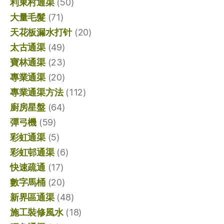
利東村通渠
(50)
大量毛髮
(71)
天花板漏水打针
(20)
太古通渠
(49)
寶林通渠
(23)
專業通渠
(20)
專業通渠方法
(112)
廚房星盤
(64)
彈弓機
(59)
彩虹通渠
(5)
彩虹邨通渠
(6)
快速疏通
(17)
數字馬桶
(20)
新界區通渠
(48)
施工裝修風水
(18)