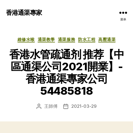
香港通渠專家
菜单
分
維修水喉
通渠教學
通渠服務
防水工程
高壓通渠
类
香港水管疏通剂 推荐【中
區通渠公司2021開業】-
香港通渠專家公司
54485818
王師傅
2021-03-29
文
发
章
布
作
日
者
期