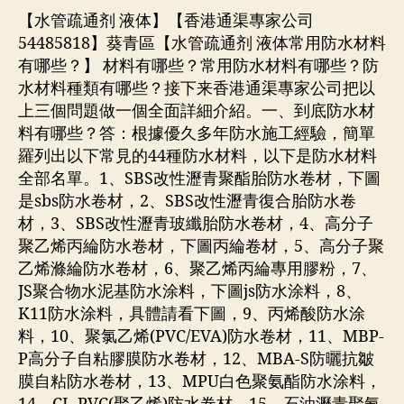
【水管疏通剂 液体】【香港通渠專家公司
54485818】葵青區【水管疏通剂 液体常用防水材料
有哪些？】 材料有哪些？常用防水材料有哪些？防
水材料種類有哪些？接下来香港通渠專家公司把以
上三個問題做一個全面詳細介紹。一、到底防水材
料有哪些？答：根據優久多年防水施工經驗，簡單
羅列出以下常見的44種防水材料，以下是防水材料
全部名單。1、SBS改性瀝青聚酯胎防水卷材，下圖
是sbs防水卷材，2、SBS改性瀝青復合胎防水卷
材，3、SBS改性瀝青玻纖胎防水卷材，4、高分子
聚乙烯丙綸防水卷材，下圖丙綸卷材，5、高分子聚
乙烯滌綸防水卷材，6、聚乙烯丙綸專用膠粉，7、
JS聚合物水泥基防水涂料，下圖js防水涂料，8、
K11防水涂料，具體請看下圖，9、丙烯酸防水涂
料，10、聚氯乙烯(PVC/EVA)防水卷材，11、MBP-
P高分子自粘膠膜防水卷材，12、MBA-S防曬抗皺
膜自粘防水卷材，13、MPU白色聚氨酯防水涂料，