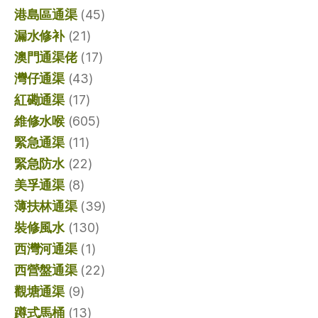
港島區通渠
(45)
漏水修补
(21)
澳門通渠佬
(17)
灣仔通渠
(43)
紅磡通渠
(17)
維修水喉
(605)
緊急通渠
(11)
緊急防水
(22)
美孚通渠
(8)
薄扶林通渠
(39)
裝修風水
(130)
西灣河通渠
(1)
西營盤通渠
(22)
觀塘通渠
(9)
蹲式馬桶
(13)