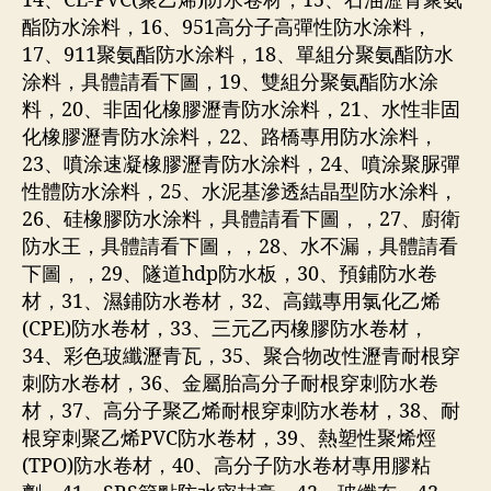
14、CL-PVC(聚乙烯)防水卷材，15、石油瀝青聚氨
酯防水涂料，16、951高分子高彈性防水涂料，
17、911聚氨酯防水涂料，18、單組分聚氨酯防水
涂料，具體請看下圖，19、雙組分聚氨酯防水涂
料，20、非固化橡膠瀝青防水涂料，21、水性非固
化橡膠瀝青防水涂料，22、路橋專用防水涂料，
23、噴涂速凝橡膠瀝青防水涂料，24、噴涂聚脲彈
性體防水涂料，25、水泥基滲透結晶型防水涂料，
26、硅橡膠防水涂料，具體請看下圖，，27、廚衛
防水王，具體請看下圖，，28、水不漏，具體請看
下圖，，29、隧道hdp防水板，30、預鋪防水卷
材，31、濕鋪防水卷材，32、高鐵專用氯化乙烯
(CPE)防水卷材，33、三元乙丙橡膠防水卷材，
34、彩色玻纖瀝青瓦，35、聚合物改性瀝青耐根穿
刺防水卷材，36、金屬胎高分子耐根穿刺防水卷
材，37、高分子聚乙烯耐根穿刺防水卷材，38、耐
根穿刺聚乙烯PVC防水卷材，39、熱塑性聚烯烴
(TPO)防水卷材，40、高分子防水卷材專用膠粘