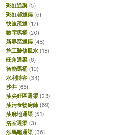
彩虹通渠
(5)
彩虹邨通渠
(6)
快速疏通
(17)
數字馬桶
(20)
新界區通渠
(48)
施工裝修風水
(18)
旺角通渠
(6)
智能馬桶
(19)
水利博客
(34)
沙井
(65)
油尖旺區通渠
(23)
油污食物廚餘
(69)
油麻地通渠
(51)
浴室通渠
(3)
添馬艦通渠
(36)