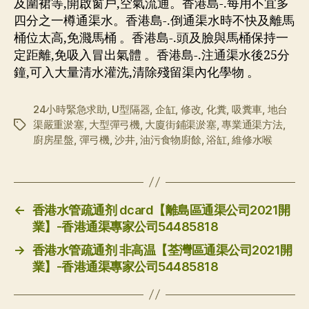
及圍裙等,開啟窗戶,空氣流通。香港島-.每用不宜多
四分之一樽通渠水。香港島-.倒通渠水時不快及離馬
桶位太高,免濺馬桶 。香港島-.頭及臉與馬桶保持一
定距離,免吸入冒出氣體 。香港島-.注通渠水後25分
鐘,可入大量清水灌洗,清除殘留渠內化學物 。
24小時緊急求助
,
U型隔器
,
企缸
,
修改
,
化糞
,
吸糞車
,
地台
渠嚴重淤塞
,
大型彈弓機
,
大廈街鋪渠淤塞
,
專業通渠方法
,
标
廚房星盤
,
彈弓機
,
沙井
,
油污食物廚餘
,
浴缸
,
維修水喉
签
←
香港水管疏通剂 dcard【離島區通渠公司2021開
業】-香港通渠專家公司54485818
→
香港水管疏通剂 非高温【荃灣區通渠公司2021開
業】-香港通渠專家公司54485818