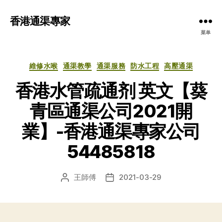
香港通渠專家
菜单
分
維修水喉
通渠教學
通渠服務
防水工程
高壓通渠
类
香港水管疏通剂 英文【葵
青區通渠公司2021開
業】-香港通渠專家公司
54485818
王師傅
2021-03-29
文
发
章
布
作
日
者
期