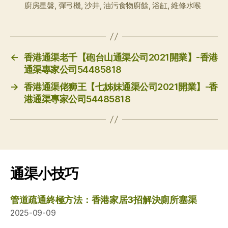
廚房星盤
,
彈弓機
,
沙井
,
油污食物廚餘
,
浴缸
,
維修水喉
签
←
香港通渠老千【砲台山通渠公司2021開業】-香港
通渠專家公司54485818
→
香港通渠佬狮王【七姊妹通渠公司2021開業】-香
港通渠專家公司54485818
通渠小技巧
管道疏通終極方法：香港家居3招解決廁所塞渠
2025-09-09