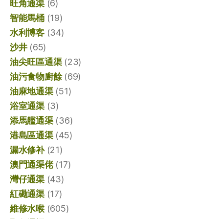
旺角通渠
(6)
智能馬桶
(19)
水利博客
(34)
沙井
(65)
油尖旺區通渠
(23)
油污食物廚餘
(69)
油麻地通渠
(51)
浴室通渠
(3)
添馬艦通渠
(36)
港島區通渠
(45)
漏水修补
(21)
澳門通渠佬
(17)
灣仔通渠
(43)
紅磡通渠
(17)
維修水喉
(605)