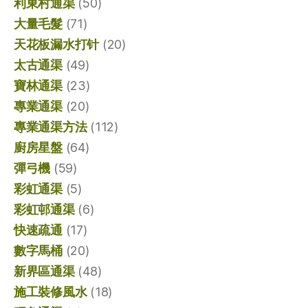
利東村通渠
(50)
大量毛髮
(71)
天花板漏水打针
(20)
太古通渠
(49)
寶林通渠
(23)
專業通渠
(20)
專業通渠方法
(112)
廚房星盤
(64)
彈弓機
(59)
彩虹通渠
(5)
彩虹邨通渠
(6)
快速疏通
(17)
數字馬桶
(20)
新界區通渠
(48)
施工裝修風水
(18)