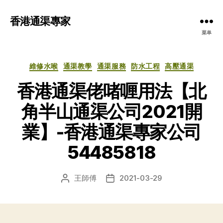
香港通渠專家
菜单
分
維修水喉
通渠教學
通渠服務
防水工程
高壓通渠
类
香港通渠佬啫喱用法【北
角半山通渠公司2021開
業】-香港通渠專家公司
54485818
王師傅
2021-03-29
文
发
章
布
作
日
者
期