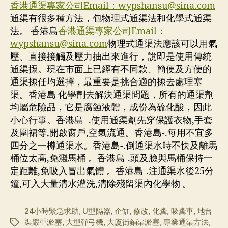
香港通渠專家公司Email：
wypshansu@sina.com
通渠有很多種方法，包物理式通渠法和化學式通渠
法。 香港島
香港通渠專家公司Email：
wypshansu@sina.com
物理式通渠法應該可以用氣
壓、直接接觸及壓力抽出來進行，說即是使用傳統
通渠揼。現在市面上已經有不同款、簡便及方便的
通渠揼任均選擇，最重要是挑合適的揼去處理塞
渠。香港島 化學劑去解決通渠問題，所有的通渠劑
均屬危險品，它是腐蝕液體，成份為硫化酸，因此
小心行事。香港島 -.使用通渠劑先穿保護衣物,手套
及圍裙等,開啟窗戶,空氣流通。香港島-.每用不宜多
四分之一樽通渠水。香港島-.倒通渠水時不快及離馬
桶位太高,免濺馬桶 。香港島-.頭及臉與馬桶保持一
定距離,免吸入冒出氣體 。香港島-.注通渠水後25分
鐘,可入大量清水灌洗,清除殘留渠內化學物 。
24小時緊急求助
,
U型隔器
,
企缸
,
修改
,
化糞
,
吸糞車
,
地台
渠嚴重淤塞
,
大型彈弓機
,
大廈街鋪渠淤塞
,
專業通渠方法
,
标