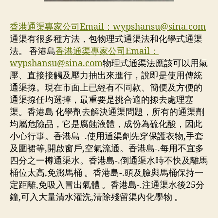
香港通渠專家公司Email：
wypshansu@sina.com
通渠有很多種方法，包物理式通渠法和化學式通渠
法。 香港島
香港通渠專家公司Email：
wypshansu@sina.com
物理式通渠法應該可以用氣
壓、直接接觸及壓力抽出來進行，說即是使用傳統
通渠揼。現在市面上已經有不同款、簡便及方便的
通渠揼任均選擇，最重要是挑合適的揼去處理塞
渠。香港島 化學劑去解決通渠問題，所有的通渠劑
均屬危險品，它是腐蝕液體，成份為硫化酸，因此
小心行事。香港島 -.使用通渠劑先穿保護衣物,手套
及圍裙等,開啟窗戶,空氣流通。香港島-.每用不宜多
四分之一樽通渠水。香港島-.倒通渠水時不快及離馬
桶位太高,免濺馬桶 。香港島-.頭及臉與馬桶保持一
定距離,免吸入冒出氣體 。香港島-.注通渠水後25分
鐘,可入大量清水灌洗,清除殘留渠內化學物 。