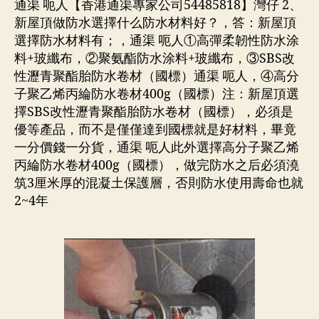
通渠 呃人【香港通渠專家公司54485818】灣仔 2、
新屋頂做防水選擇什么防水材料好？，答：新屋頂
選擇防水材料有；，通渠 呃人①高彈柔韌性防水涂
料+玻纖布，②聚氨酯防水涂料+玻纖布，③SBS改
性瀝青聚酯胎防水卷材（國標）通渠 呃人，④高分
子聚乙烯丙綸防水卷材400g（國標）注：新屋頂選
擇SBS改性瀝青聚酯胎防水卷材（國標），必須是
優等產品，而不是僅僅達到國標就是好材料，畢竟
一分價錢一分貨，通渠 呃人此外選擇高分子聚乙烯
丙綸防水卷材400g（國標），做完防水之后必須澆
筑3厘米厚的混凝土保護層，否則防水使用壽命也就
2~4年