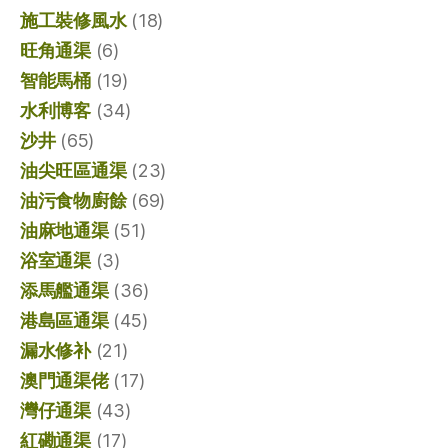
施工裝修風水
(18)
旺角通渠
(6)
智能馬桶
(19)
水利博客
(34)
沙井
(65)
油尖旺區通渠
(23)
油污食物廚餘
(69)
油麻地通渠
(51)
浴室通渠
(3)
添馬艦通渠
(36)
港島區通渠
(45)
漏水修补
(21)
澳門通渠佬
(17)
灣仔通渠
(43)
紅磡通渠
(17)