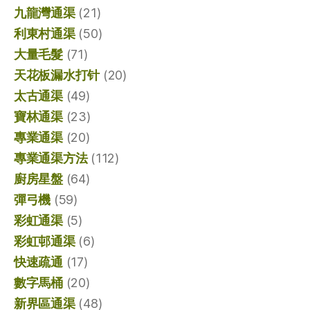
九龍灣通渠
(21)
利東村通渠
(50)
大量毛髮
(71)
天花板漏水打针
(20)
太古通渠
(49)
寶林通渠
(23)
專業通渠
(20)
專業通渠方法
(112)
廚房星盤
(64)
彈弓機
(59)
彩虹通渠
(5)
彩虹邨通渠
(6)
快速疏通
(17)
數字馬桶
(20)
新界區通渠
(48)