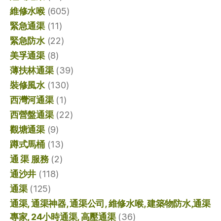
維修水喉
(605)
緊急通渠
(11)
緊急防水
(22)
美孚通渠
(8)
薄扶林通渠
(39)
裝修風水
(130)
西灣河通渠
(1)
西營盤通渠
(22)
觀塘通渠
(9)
蹲式馬桶
(13)
通 渠 服務
(2)
通沙井
(118)
通渠
(125)
通渠, 通渠神器, 通渠公司, 維修水喉, 建築物防水,通渠
專家, 24小時通渠, 高壓通渠
(36)