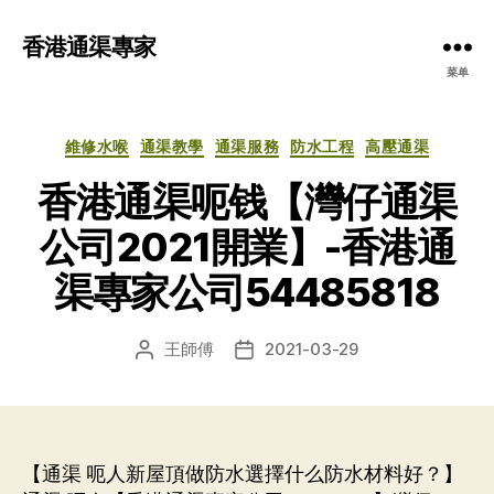
香港通渠專家
菜单
分
維修水喉
通渠教學
通渠服務
防水工程
高壓通渠
类
香港通渠呃钱【灣仔通渠
公司2021開業】-香港通
渠專家公司54485818
王師傅
2021-03-29
文
发
章
布
作
日
者
期
【通渠 呃人新屋頂做防水選擇什么防水材料好？】