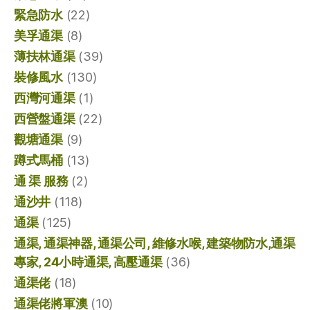
緊急防水
(22)
美孚通渠
(8)
薄扶林通渠
(39)
裝修風水
(130)
西灣河通渠
(1)
西營盤通渠
(22)
觀塘通渠
(9)
蹲式馬桶
(13)
通 渠 服務
(2)
通沙井
(118)
通渠
(125)
通渠, 通渠神器, 通渠公司, 維修水喉, 建築物防水,通渠
專家, 24小時通渠, 高壓通渠
(36)
通渠佬
(18)
通渠佬將軍澳
(10)