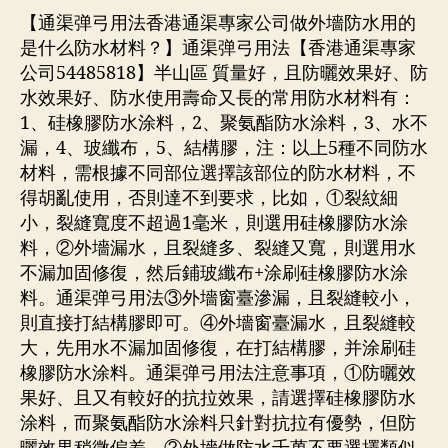
【通渠弹弓用法香港通渠專家公司做外墻防水用的
是什么防水材料？】通渠弹弓用法【香港通渠專家
公司54485818】半山區 質量好，且防曬效果好、防
水效果好、防水使用壽命又長的常用防水材料有：
1、硅橡膠防水涂料，2、聚氨酯防水涂料，3、水不
漏，4、玻纖布，5、結構膠，注：以上5種不同防水
材料，需根據不同部位選擇該部位的防水材料，不
得胡亂使用，否則達不到要求，比如，①裂紋細
小，裂縫寬度不超過1毫米，則選用硅橡膠防水涂
料，②外墻漏水，且裂縫多、裂縫又寬，則選用水
不漏加固修復，然后鋪玻纖布+涂刷硅橡膠防水涂
料。通渠弹弓用法③外墻窗臺滲漏，且裂縫較小，
則直接打結構膠即可。④外墻窗臺漏水，且裂縫較
大，先用水不漏加固修復，在打結構膠，并涂刷硅
橡膠防水涂料。通渠弹弓用法注意事項，①防曬效
果好、且又有較好的抗拉效果，請選擇硅橡膠防水
涂料，而聚氨酯防水涂料只針對抗拉有優勢，但防