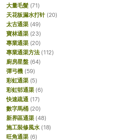
大量毛髮
(71)
天花板漏水打针
(20)
太古通渠
(49)
寶林通渠
(23)
專業通渠
(20)
專業通渠方法
(112)
廚房星盤
(64)
彈弓機
(59)
彩虹通渠
(5)
彩虹邨通渠
(6)
快速疏通
(17)
數字馬桶
(20)
新界區通渠
(48)
施工裝修風水
(18)
旺角通渠
(6)