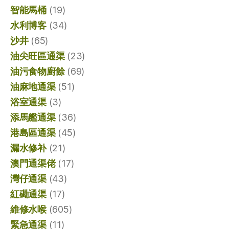
智能馬桶
(19)
水利博客
(34)
沙井
(65)
油尖旺區通渠
(23)
油污食物廚餘
(69)
油麻地通渠
(51)
浴室通渠
(3)
添馬艦通渠
(36)
港島區通渠
(45)
漏水修补
(21)
澳門通渠佬
(17)
灣仔通渠
(43)
紅磡通渠
(17)
維修水喉
(605)
緊急通渠
(11)