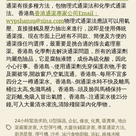
通渠有很多種方法，包物理式通渠法和化學式通渠
法。 香港島
香港通渠專家公司Email：
wypshansu@sina.com
物理式通渠法應該可以用氣
壓、直接接觸及壓力抽出來進行，說即是使用傳統
通渠揼。現在市面上已經有不同款、簡便及方便的
通渠揼任均選擇，最重要是挑合適的揼去處理塞
渠。香港島 化學劑去解決通渠問題，所有的通渠劑
均屬危險品，它是腐蝕液體，成份為硫化酸，因此
小心行事。香港島 -.使用通渠劑先穿保護衣物,手套
及圍裙等,開啟窗戶,空氣流通。香港島-.每用不宜多
四分之一樽通渠水。香港島-.倒通渠水時不快及離馬
桶位太高,免濺馬桶 。香港島-.頭及臉與馬桶保持一
定距離,免吸入冒出氣體 。香港島-.注通渠水後25分
鐘,可入大量清水灌洗,清除殘留渠內化學物 。
24小時緊急求助
,
U型隔器
,
企缸
,
修改
,
化糞
,
吸糞車
,
地台
渠嚴重淤塞
,
大型彈弓機
,
大廈街鋪渠淤塞
,
專業通渠方法
,
标
廚房星盤
,
彈弓機
,
沙井
,
油污食物廚餘
,
浴缸
,
維修水喉
签