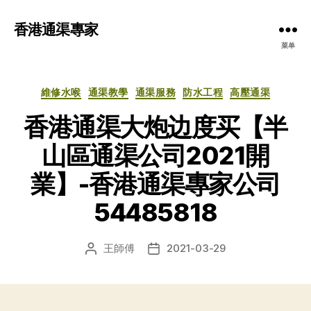
香港通渠專家
菜单
分
維修水喉
通渠教學
通渠服務
防水工程
高壓通渠
类
香港通渠大炮边度买【半
山區通渠公司2021開
業】-香港通渠專家公司
54485818
王師傅
2021-03-29
文
发
章
布
作
日
者
期