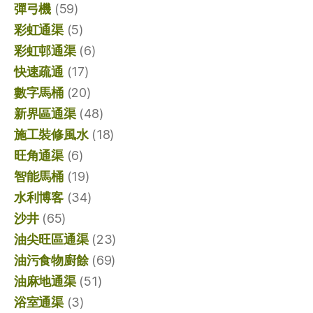
彈弓機
(59)
彩虹通渠
(5)
彩虹邨通渠
(6)
快速疏通
(17)
數字馬桶
(20)
新界區通渠
(48)
施工裝修風水
(18)
旺角通渠
(6)
智能馬桶
(19)
水利博客
(34)
沙井
(65)
油尖旺區通渠
(23)
油污食物廚餘
(69)
油麻地通渠
(51)
浴室通渠
(3)