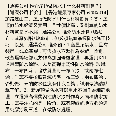
【通渠公司 推介屋頂做防水用什么材料劃算？】
【通渠公司 推介】【香港通渠專家公司54485818】
加路連山二、屋頂做防水用什么材料劃算？答：屋
頂做防水經濟又實用、且性價比高，又劃算的防水
材料就是水不漏、通渠公司 推介防水涂料+玻纖
布，或聚氨酯+玻纖布，但必須熟練掌握防水施工技
巧，以及，通渠公司 推介如：1.舊屋頂漏水、且有
裂縫，或軟基層，可選擇水不漏作為裂縫、陰角、
軟基層等細部地方作為加固修復處理，再選用K11
通用型防水涂料、以及高彈柔韌性防水涂料+玻纖
布，一布四涂，追求質量可一布五涂，或兩布七
涂，千萬不要按照建筑標準一布三途，兩布四涂，
否則做出來的防水也沒有什么意義，詳細做法請點
擊了解。2。新屋頂做防水可選用水不漏作為細部處
理，在選擇高彈柔韌性防水涂料作為大面積防水施
工，需要注意的是，陰角、或有裂縫的地方必須選
用純膠涂刷三道，在做防水處理。