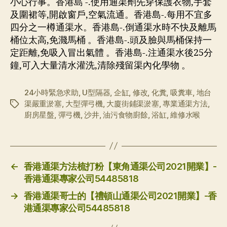
小心行事。香港島 -.使用通渠劑先穿保護衣物,手套
及圍裙等,開啟窗戶,空氣流通。香港島-.每用不宜多
四分之一樽通渠水。香港島-.倒通渠水時不快及離馬
桶位太高,免濺馬桶 。香港島-.頭及臉與馬桶保持一
定距離,免吸入冒出氣體 。香港島-.注通渠水後25分
鐘,可入大量清水灌洗,清除殘留渠內化學物 。
24小時緊急求助
,
U型隔器
,
企缸
,
修改
,
化糞
,
吸糞車
,
地台
渠嚴重淤塞
,
大型彈弓機
,
大廈街鋪渠淤塞
,
專業通渠方法
,
标
廚房星盤
,
彈弓機
,
沙井
,
油污食物廚餘
,
浴缸
,
維修水喉
签
←
香港通渠方法梳打粉【東角通渠公司2021開業】-
香港通渠專家公司54485818
→
香港通渠哥士的【禮頓山通渠公司2021開業】-香
港通渠專家公司54485818