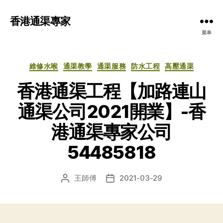
香港通渠專家
菜单
分
維修水喉
通渠教學
通渠服務
防水工程
高壓通渠
类
香港通渠工程【加路連山
通渠公司2021開業】-香
港通渠專家公司
54485818
王師傅
2021-03-29
文
发
章
布
作
日
者
期