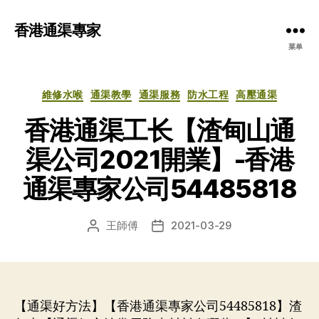
香港通渠專家
菜单
分
維修水喉
通渠教學
通渠服務
防水工程
高壓通渠
类
香港通渠工长【渣甸山通
渠公司2021開業】-香港
通渠專家公司54485818
王師傅
2021-03-29
文
发
章
布
作
日
者
期
【通渠好方法】【香港通渠專家公司54485818】渣