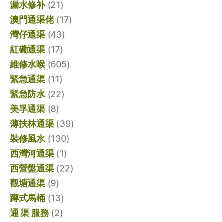
漏水修补
(21)
澳門通渠佬
(17)
灣仔通渠
(43)
紅磡通渠
(17)
維修水喉
(605)
緊急通渠
(11)
緊急防水
(22)
美孚通渠
(8)
薄扶林通渠
(39)
裝修風水
(130)
西灣河通渠
(1)
西營盤通渠
(22)
觀塘通渠
(9)
蹲式馬桶
(13)
通 渠 服務
(2)