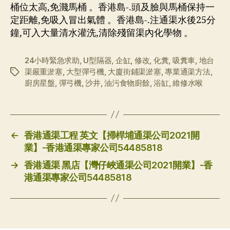
桶位太高,免濺馬桶 。香港島-.頭及臉與馬桶保持一
定距離,免吸入冒出氣體 。香港島-.注通渠水後25分
鐘,可入大量清水灌洗,清除殘留渠內化學物 。
24小時緊急求助
,
U型隔器
,
企缸
,
修改
,
化糞
,
吸糞車
,
地台
渠嚴重淤塞
,
大型彈弓機
,
大廈街鋪渠淤塞
,
專業通渠方法
,
标
廚房星盤
,
彈弓機
,
沙井
,
油污食物廚餘
,
浴缸
,
維修水喉
签
←
香港通渠工程 英文【掃桿埔通渠公司2021開
業】-香港通渠專家公司54485818
→
香港通渠 黑店【灣仔峽通渠公司2021開業】-香
港通渠專家公司54485818