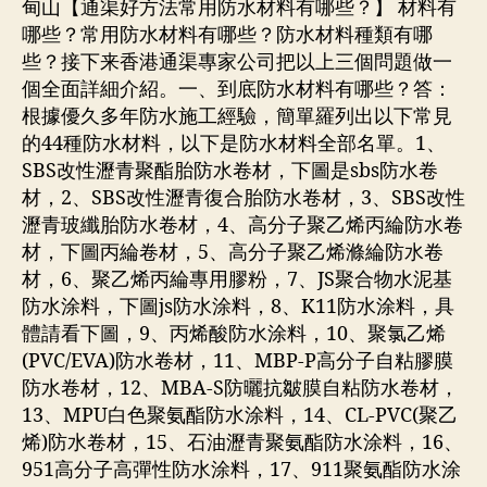
甸山【通渠好方法常用防水材料有哪些？】 材料有
哪些？常用防水材料有哪些？防水材料種類有哪
些？接下来香港通渠專家公司把以上三個問題做一
個全面詳細介紹。一、到底防水材料有哪些？答：
根據優久多年防水施工經驗，簡單羅列出以下常見
的44種防水材料，以下是防水材料全部名單。1、
SBS改性瀝青聚酯胎防水卷材，下圖是sbs防水卷
材，2、SBS改性瀝青復合胎防水卷材，3、SBS改性
瀝青玻纖胎防水卷材，4、高分子聚乙烯丙綸防水卷
材，下圖丙綸卷材，5、高分子聚乙烯滌綸防水卷
材，6、聚乙烯丙綸專用膠粉，7、JS聚合物水泥基
防水涂料，下圖js防水涂料，8、K11防水涂料，具
體請看下圖，9、丙烯酸防水涂料，10、聚氯乙烯
(PVC/EVA)防水卷材，11、MBP-P高分子自粘膠膜
防水卷材，12、MBA-S防曬抗皺膜自粘防水卷材，
13、MPU白色聚氨酯防水涂料，14、CL-PVC(聚乙
烯)防水卷材，15、石油瀝青聚氨酯防水涂料，16、
951高分子高彈性防水涂料，17、911聚氨酯防水涂