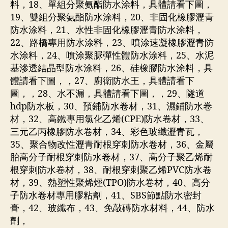
料，18、單組分聚氨酯防水涂料，具體請看下圖，
19、雙組分聚氨酯防水涂料，20、非固化橡膠瀝青
防水涂料，21、水性非固化橡膠瀝青防水涂料，
22、路橋專用防水涂料，23、噴涂速凝橡膠瀝青防
水涂料，24、噴涂聚脲彈性體防水涂料，25、水泥
基滲透結晶型防水涂料，26、硅橡膠防水涂料，具
體請看下圖，，27、廚衛防水王，具體請看下
圖，，28、水不漏，具體請看下圖，，29、隧道
hdp防水板，30、預鋪防水卷材，31、濕鋪防水卷
材，32、高鐵專用氯化乙烯(CPE)防水卷材，33、
三元乙丙橡膠防水卷材，34、彩色玻纖瀝青瓦，
35、聚合物改性瀝青耐根穿刺防水卷材，36、金屬
胎高分子耐根穿刺防水卷材，37、高分子聚乙烯耐
根穿刺防水卷材，38、耐根穿刺聚乙烯PVC防水卷
材，39、熱塑性聚烯烴(TPO)防水卷材，40、高分
子防水卷材專用膠粘劑，41、SBS節點防水密封
膏，42、玻纖布，43、免敲磚防水材料，44、防水
劑，