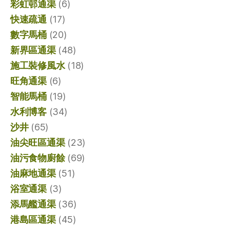
彩虹邨通渠
(6)
快速疏通
(17)
數字馬桶
(20)
新界區通渠
(48)
施工裝修風水
(18)
旺角通渠
(6)
智能馬桶
(19)
水利博客
(34)
沙井
(65)
油尖旺區通渠
(23)
油污食物廚餘
(69)
油麻地通渠
(51)
浴室通渠
(3)
添馬艦通渠
(36)
港島區通渠
(45)