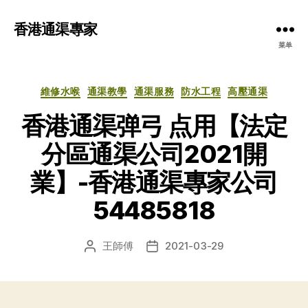
香港通渠專家
菜单
分
維修水喉
通渠教學
通渠服務
防水工程
高壓通渠
类
香港通渠弹弓 点用【法定
分區通渠公司2021開
業】-香港通渠專家公司
54485818
王師傅
2021-03-29
文
发
章
布
作
日
者
期