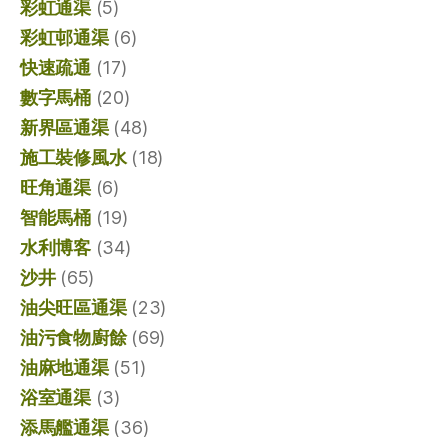
彩虹通渠
(5)
彩虹邨通渠
(6)
快速疏通
(17)
數字馬桶
(20)
新界區通渠
(48)
施工裝修風水
(18)
旺角通渠
(6)
智能馬桶
(19)
水利博客
(34)
沙井
(65)
油尖旺區通渠
(23)
油污食物廚餘
(69)
油麻地通渠
(51)
浴室通渠
(3)
添馬艦通渠
(36)