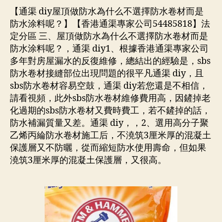
【通渠 diy屋頂做防水為什么不選擇防水卷材而是
防水涂料呢？】【香港通渠專家公司54485818】法
定分區 三、屋頂做防水為什么不選擇防水卷材而是
防水涂料呢？，通渠 diy1、根據香港通渠專家公司
多年對房屋漏水的反復維修，總結出的經驗是，sbs
防水卷材接縫部位出現問題的很平凡通渠 diy，且
sbs防水卷材容易空鼓，通渠 diy若您還是不相信，
請看視頻，此外sbs防水卷材維修費用高，因鏟掉老
化過期的sbs防水卷材又費時費工，若不鏟掉的話，
防水補漏質量又差。通渠 diy，，2、選用高分子聚
乙烯丙綸防水卷材施工后，不澆筑3厘米厚的混凝土
保護層又不防曬，從而縮短防水使用壽命，但如果
澆筑3厘米厚的混凝土保護層，又很高。