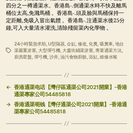
四分之一樽通渠水。香港島-.倒通渠水時不快及離馬
桶位太高,免濺馬桶 。香港島-.頭及臉與馬桶保持一
定距離,免吸入冒出氣體 。香港島-.注通渠水後25分
鐘,可入大量清水灌洗,清除殘留渠內化學物 。
24小時緊急求助
,
U型隔器
,
企缸
,
修改
,
化糞
,
吸糞車
,
地台
渠嚴重淤塞
,
大型彈弓機
,
大廈街鋪渠淤塞
,
專業通渠方法
,
标
廚房星盤
,
彈弓機
,
沙井
,
油污食物廚餘
,
浴缸
,
維修水喉
签
←
香港通渠电话【灣仔區通渠公司2021開業】-香港
通渠專家公司54485818
→
香港通渠呃钱【灣仔通渠公司2021開業】-香港通
渠專家公司54485818