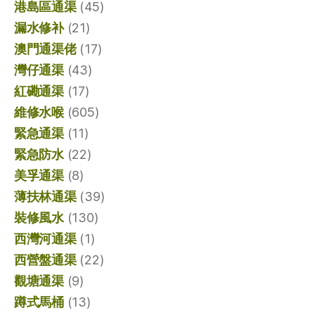
港島區通渠
(45)
漏水修补
(21)
澳門通渠佬
(17)
灣仔通渠
(43)
紅磡通渠
(17)
維修水喉
(605)
緊急通渠
(11)
緊急防水
(22)
美孚通渠
(8)
薄扶林通渠
(39)
裝修風水
(130)
西灣河通渠
(1)
西營盤通渠
(22)
觀塘通渠
(9)
蹲式馬桶
(13)