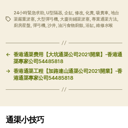
24小時緊急求助
,
U型隔器
,
企缸
,
修改
,
化糞
,
吸糞車
,
地台
渠嚴重淤塞
,
大型彈弓機
,
大廈街鋪渠淤塞
,
專業通渠方法
,
标
廚房星盤
,
彈弓機
,
沙井
,
油污食物廚餘
,
浴缸
,
維修水喉
签
←
香港通渠费用【大坑通渠公司2021開業】-香港通
渠專家公司54485818
→
香港通渠工程【加路連山通渠公司2021開業】-香
港通渠專家公司54485818
通渠小技巧