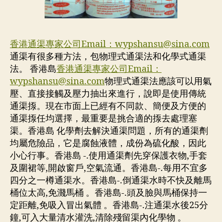
香港通渠專家公司Email：
wypshansu@sina.com
通渠有很多種方法，包物理式通渠法和化學式通渠
法。 香港島
香港通渠專家公司Email：
wypshansu@sina.com
物理式通渠法應該可以用氣
壓、直接接觸及壓力抽出來進行，說即是使用傳統
通渠揼。現在市面上已經有不同款、簡便及方便的
通渠揼任均選擇，最重要是挑合適的揼去處理塞
渠。香港島 化學劑去解決通渠問題，所有的通渠劑
均屬危險品，它是腐蝕液體，成份為硫化酸，因此
小心行事。香港島 -.使用通渠劑先穿保護衣物,手套
及圍裙等,開啟窗戶,空氣流通。香港島-.每用不宜多
四分之一樽通渠水。香港島-.倒通渠水時不快及離馬
桶位太高,免濺馬桶 。香港島-.頭及臉與馬桶保持一
定距離,免吸入冒出氣體 。香港島-.注通渠水後25分
鐘,可入大量清水灌洗,清除殘留渠內化學物 。