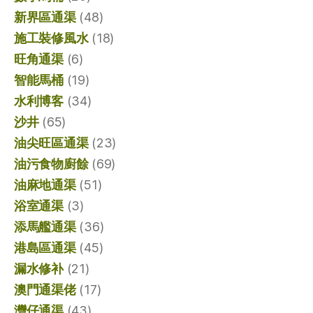
新界區通渠
(48)
施工裝修風水
(18)
旺角通渠
(6)
智能馬桶
(19)
水利博客
(34)
沙井
(65)
油尖旺區通渠
(23)
油污食物廚餘
(69)
油麻地通渠
(51)
浴室通渠
(3)
添馬艦通渠
(36)
港島區通渠
(45)
漏水修补
(21)
澳門通渠佬
(17)
灣仔通渠
(43)