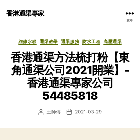
香港通渠專家
菜单
分
維修水喉
通渠教學
通渠服務
防水工程
高壓通渠
类
香港通渠方法梳打粉【東
角通渠公司2021開業】-
香港通渠專家公司
54485818
王師傅
2021-03-29
文
发
章
布
作
日
者
期