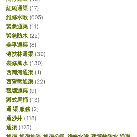
紅磡通渠
(17)
維修水喉
(605)
緊急通渠
(11)
緊急防水
(22)
美孚通渠
(8)
薄扶林通渠
(39)
裝修風水
(130)
西灣河通渠
(1)
西營盤通渠
(22)
觀塘通渠
(9)
蹲式馬桶
(13)
通 渠 服務
(2)
通沙井
(118)
通渠
(125)
通渠, 通渠神器, 通渠公司, 維修水喉, 建築物防水,通渠