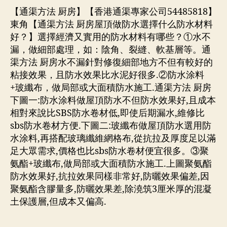
【通渠方法 厨房】【香港通渠專家公司54485818】
東角【通渠方法 厨房屋頂做防水選擇什么防水材料
好？】選擇經濟又實用的防水材料有哪些？①水不
漏，做細部處理，如：陰角、裂縫、軟基層等。通
渠方法 厨房水不漏針對修復細部地方不但有較好的
粘接效果，且防水效果比水泥好很多.②防水涂料
+玻纖布，做局部或大面積防水施工.通渠方法 厨房
下圖一:防水涂料做屋頂防水不但防水效果好,且成本
相對來說比SBS防水卷材低,即使后期漏水,維修比
sbs防水卷材方便.下圖二:玻纖布做屋頂防水選用防
水涂料,再搭配玻璃纖維網格布,從抗拉及厚度足以滿
足大眾需求,價格也比sbs防水卷材便宜很多。③聚
氨酯+玻纖布,做局部或大面積防水施工.上圖聚氨酯
防水效果好,抗拉效果同樣非常好,防曬效果偏差,因
聚氨酯含膠量多,防曬效果差,除澆筑3厘米厚的混凝
土保護層,但成本又偏高.