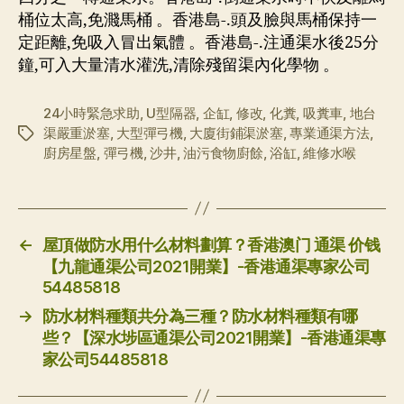
桶位太高,免濺馬桶 。香港島-.頭及臉與馬桶保持一
定距離,免吸入冒出氣體 。香港島-.注通渠水後25分
鐘,可入大量清水灌洗,清除殘留渠內化學物 。
24小時緊急求助
,
U型隔器
,
企缸
,
修改
,
化糞
,
吸糞車
,
地台
渠嚴重淤塞
,
大型彈弓機
,
大廈街鋪渠淤塞
,
專業通渠方法
,
标
廚房星盤
,
彈弓機
,
沙井
,
油污食物廚餘
,
浴缸
,
維修水喉
签
←
屋頂做防水用什么材料劃算？香港澳门 通渠 价钱
【九龍通渠公司2021開業】-香港通渠專家公司
54485818
→
防水材料種類共分為三種？防水材料種類有哪
些？【深水埗區通渠公司2021開業】-香港通渠專
家公司54485818