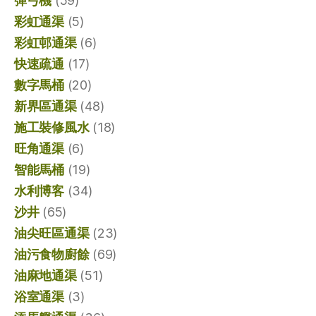
彈弓機
(59)
彩虹通渠
(5)
彩虹邨通渠
(6)
快速疏通
(17)
數字馬桶
(20)
新界區通渠
(48)
施工裝修風水
(18)
旺角通渠
(6)
智能馬桶
(19)
水利博客
(34)
沙井
(65)
油尖旺區通渠
(23)
油污食物廚餘
(69)
油麻地通渠
(51)
浴室通渠
(3)