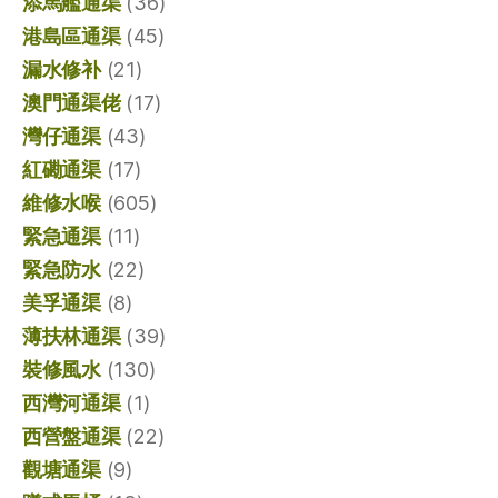
添馬艦通渠
(36)
港島區通渠
(45)
漏水修补
(21)
澳門通渠佬
(17)
灣仔通渠
(43)
紅磡通渠
(17)
維修水喉
(605)
緊急通渠
(11)
緊急防水
(22)
美孚通渠
(8)
薄扶林通渠
(39)
裝修風水
(130)
西灣河通渠
(1)
西營盤通渠
(22)
觀塘通渠
(9)