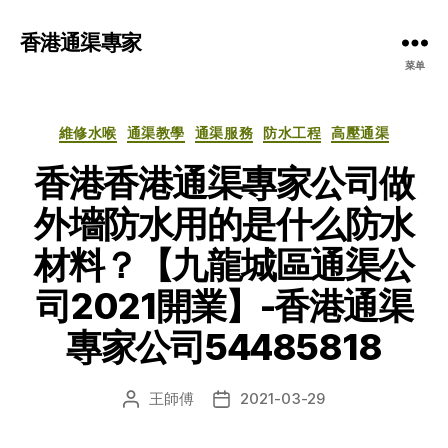
香港通渠專家
菜单
分
維修水喉
通渠教學
通渠服務
防水工程
高壓通渠
类
香港香港通渠專家公司做
外墻防水用的是什么防水
材料？【九龍城區通渠公
司2021開業】-香港通渠
專家公司54485818
王師傅
2021-03-29
文
发
章
布
作
日