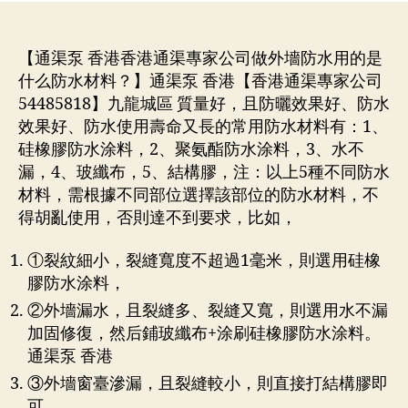
者
期
【通渠泵 香港香港通渠專家公司做外墻防水用的是
什么防水材料？】通渠泵 香港【香港通渠專家公司
54485818】九龍城區 質量好，且防曬效果好、防水
效果好、防水使用壽命又長的常用防水材料有：1、
硅橡膠防水涂料，2、聚氨酯防水涂料，3、水不
漏，4、玻纖布，5、結構膠，注：以上5種不同防水
材料，需根據不同部位選擇該部位的防水材料，不
得胡亂使用，否則達不到要求，比如，
①裂紋細小，裂縫寬度不超過1毫米，則選用硅橡
膠防水涂料，
②外墻漏水，且裂縫多、裂縫又寬，則選用水不漏
加固修復，然后鋪玻纖布+涂刷硅橡膠防水涂料。
通渠泵 香港
③外墻窗臺滲漏，且裂縫較小，則直接打結構膠即
可。