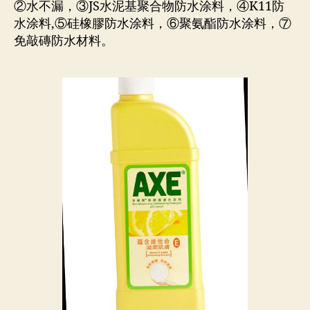
②水不漏，③JS水泥基聚合物防水涂料，④K11防
水涂料,⑤硅橡膠防水涂料，⑥聚氨酯防水涂料，⑦
免敲磚防水材料。