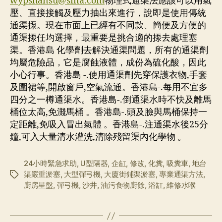
wypshansu@sina.com
物理式通渠法應該可以用氣
壓、直接接觸及壓力抽出來進行，說即是使用傳統
通渠揼。現在市面上已經有不同款、簡便及方便的
通渠揼任均選擇，最重要是挑合適的揼去處理塞
渠。香港島 化學劑去解決通渠問題，所有的通渠劑
均屬危險品，它是腐蝕液體，成份為硫化酸，因此
小心行事。香港島 -.使用通渠劑先穿保護衣物,手套
及圍裙等,開啟窗戶,空氣流通。香港島-.每用不宜多
四分之一樽通渠水。香港島-.倒通渠水時不快及離馬
桶位太高,免濺馬桶 。香港島-.頭及臉與馬桶保持一
定距離,免吸入冒出氣體 。香港島-.注通渠水後25分
鐘,可入大量清水灌洗,清除殘留渠內化學物 。
24小時緊急求助
,
U型隔器
,
企缸
,
修改
,
化糞
,
吸糞車
,
地台
渠嚴重淤塞
,
大型彈弓機
,
大廈街鋪渠淤塞
,
專業通渠方法
,
标
廚房星盤
,
彈弓機
,
沙井
,
油污食物廚餘
,
浴缸
,
維修水喉
签