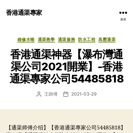
香港通渠專家
菜单
分
維修水喉
通渠教學
通渠服務
防水工程
高壓通渠
类
香港通渠神器【瀑布灣通
渠公司2021開業】-香港
通渠專家公司54485818
王師傅
2021-03-29
文
发
章
布
作
日
者
期
【通渠师傅介绍】【香港通渠專家公司54485818】