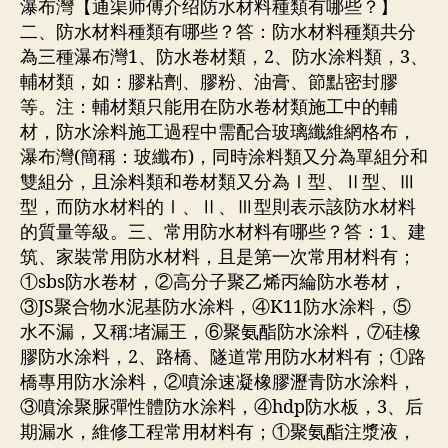
瀑布灣【通渠师傅介绍防水材料種類有哪些？】
二、防水材料種類有哪些？答：防水材料種類共分
為三種瀑布灣1、防水卷材類，2、防水涂料類，3、
輔材類，如：膠粘劑、膠粉、油膏、節點密封膠
等。注：輔材類只能用在防水卷材類施工中的輔
材，防水涂料施工過程中需配合玻璃纖維網格布，
瀑布灣(簡稱：玻纖布)，同時涂料類又分為單組分和
雙組分，且涂料類和卷材類又分為Ⅰ型、Ⅱ型、Ⅲ
型，而防水材料的Ⅰ、Ⅱ、Ⅲ型則表示該防水材料
的質量等級。三、常用防水材料有哪些？答：1、建
筑、家裝常用防水材料，且是第一次常用材料有；
①sbs防水卷材，②高分子聚乙烯丙綸防水卷材，
③JS聚合物水泥基防水涂料，④K11防水涂料，⑤
水不漏，又稱:堵漏王，⑥聚氨酯防水涂料，⑦硅橡
膠防水涂料，2、路橋、隧道常用防水材料有；①路
橋專用防水涂料，②噴涂速凝橡膠瀝青防水涂料，
③噴涂聚脲彈性體防水涂料，④hdp防水板，3、后
期漏水，維修工程常用材料有；①聚氨酯注漿液，