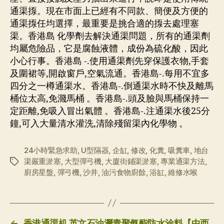
通渠揼。現在市面上已經有不同款、簡便及方便的
通渠揼任均選擇，最重要是挑合適的揼去處理塞
渠。香港島 化學劑去解決通渠問題，所有的通渠劑
均屬危險品，它是腐蝕液體，成份為硫化酸，因此
小心行事。香港島 -.使用通渠劑先穿保護衣物,手套
及圍裙等,開啟窗戶,空氣流通。香港島-.每用不宜多
四分之一樽通渠水。香港島-.倒通渠水時不快及離馬
桶位太高,免濺馬桶 。香港島-.頭及臉與馬桶保持一
定距離,免吸入冒出氣體 。香港島-.注通渠水後25分
鐘,可入大量清水灌洗,清除殘留渠內化學物 。
24小時緊急求助
,
U型隔器
,
企缸
,
修改
,
化糞
,
吸糞車
,
地台
渠嚴重淤塞
,
大型彈弓機
,
大廈街鋪渠淤塞
,
專業通渠方法
,
标
廚房星盤
,
彈弓機
,
沙井
,
油污食物廚餘
,
浴缸
,
維修水喉
签
←
香港通渠机 英文石油瀝青聚氨酯防水涂料【中西