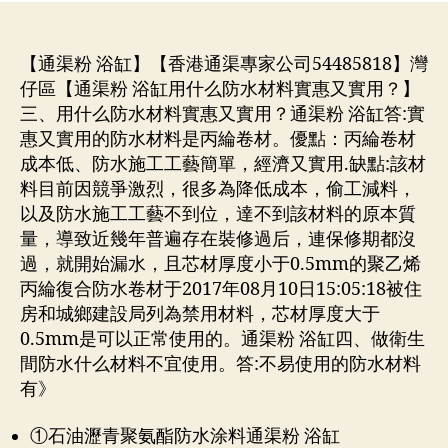
者
期
【通渠粉 浴缸】【香港通渠專家公司54485818】灣
仔區【通渠粉 浴缸用什么防水材料實惠又實用？】
三、用什么防水材料實惠又實用？通渠粉 浴缸答:實
惠又實用的防水材料是丙綸卷材。優點：丙綸卷材
成本低、防水施工工藝簡單，經濟又實用.缺點:該材
料目前因競爭激烈，很多為降低成本，偷工減料，
以及防水施工工藝不到位，達不到該材料的原本質
量，導致近幾年普遍存在裝修過后，連保修期都沒
過，就開始漏水，且芯材厚度小于0.5mm的聚乙烯
丙綸復合防水卷材于2017年08月10日15:05:18被住
房和城鄉建設局列為禁用材料，芯材厚度大于
0.5mm是可以正常使用的。通渠粉 浴缸四、做衛生
間防水什么材料不宜使用。答:不易使用的防水材料
有》
①石油瀝青聚氨酯防水涂料通渠粉 浴缸