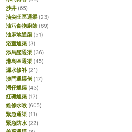
沙井
(65)
油尖旺區通渠
(23)
油污食物廚餘
(69)
油麻地通渠
(51)
浴室通渠
(3)
添馬艦通渠
(36)
港島區通渠
(45)
漏水修补
(21)
澳門通渠佬
(17)
灣仔通渠
(43)
紅磡通渠
(17)
維修水喉
(605)
緊急通渠
(11)
緊急防水
(22)
美孚通渠
(8)