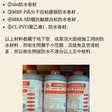
②sbs防水卷材
③MBP-P高分子自粘膠膜防水卷材，
④MBA-S防曬抗皺膜自粘防水卷材，
⑤CL-PVC(聚乙烯)，防水卷材;
以上材料都屬于地下室、或屋頂大面積施工用的防
水材料，而衛生間屬于小范圍，且陰角及管道較
多，所以衛生間做防水不適合以上五中材料。