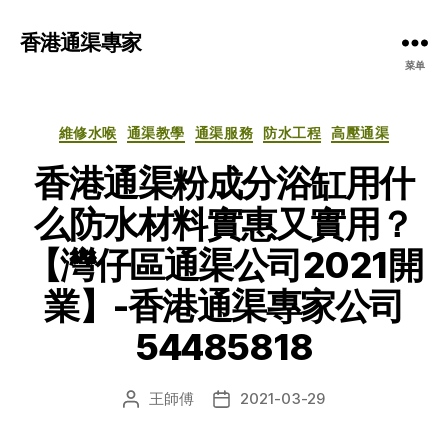
香港通渠專家
菜单
分
維修水喉
通渠教學
通渠服務
防水工程
高壓通渠
类
香港通渠粉成分浴缸用什
么防水材料實惠又實用？
【灣仔區通渠公司2021開
業】-香港通渠專家公司
54485818
王師傅
2021-03-29
文
发
章
布
作
日