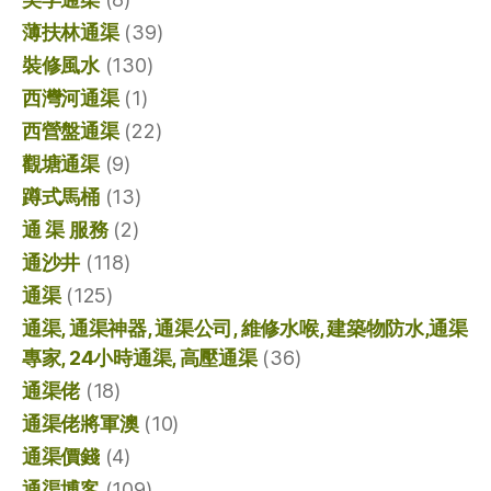
薄扶林通渠
(39)
裝修風水
(130)
西灣河通渠
(1)
西營盤通渠
(22)
觀塘通渠
(9)
蹲式馬桶
(13)
通 渠 服務
(2)
通沙井
(118)
通渠
(125)
通渠, 通渠神器, 通渠公司, 維修水喉, 建築物防水,通渠
專家, 24小時通渠, 高壓通渠
(36)
通渠佬
(18)
通渠佬將軍澳
(10)
通渠價錢
(4)
通渠博客
(109)