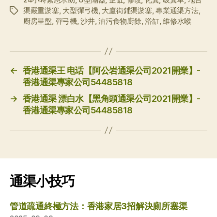
渠嚴重淤塞
,
大型彈弓機
,
大廈街鋪渠淤塞
,
專業通渠方法
,
标
廚房星盤
,
彈弓機
,
沙井
,
油污食物廚餘
,
浴缸
,
維修水喉
签
←
香港通渠王 电话【阿公岩通渠公司2021開業】-
香港通渠專家公司54485818
→
香港通渠 漂白水【黑角頭通渠公司2021開業】-
香港通渠專家公司54485818
通渠小技巧
管道疏通終極方法：香港家居3招解決廁所塞渠