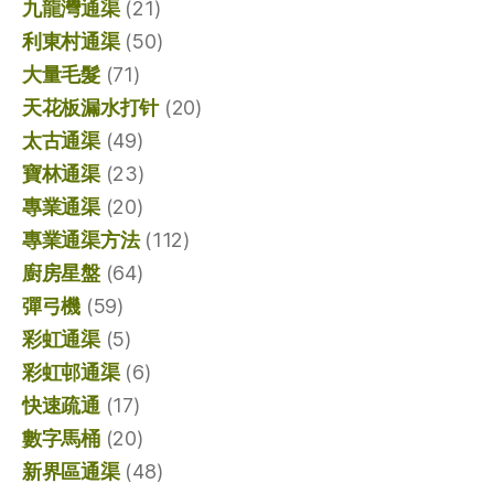
九龍灣通渠
(21)
利東村通渠
(50)
大量毛髮
(71)
天花板漏水打针
(20)
太古通渠
(49)
寶林通渠
(23)
專業通渠
(20)
專業通渠方法
(112)
廚房星盤
(64)
彈弓機
(59)
彩虹通渠
(5)
彩虹邨通渠
(6)
快速疏通
(17)
數字馬桶
(20)
新界區通渠
(48)