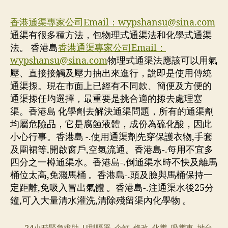
香港通渠專家公司Email：
wypshansu@sina.com
通渠有很多種方法，包物理式通渠法和化學式通渠
法。 香港島
香港通渠專家公司Email：
wypshansu@sina.com
物理式通渠法應該可以用氣
壓、直接接觸及壓力抽出來進行，說即是使用傳統
通渠揼。現在市面上已經有不同款、簡便及方便的
通渠揼任均選擇，最重要是挑合適的揼去處理塞
渠。香港島 化學劑去解決通渠問題，所有的通渠劑
均屬危險品，它是腐蝕液體，成份為硫化酸，因此
小心行事。香港島 -.使用通渠劑先穿保護衣物,手套
及圍裙等,開啟窗戶,空氣流通。香港島-.每用不宜多
四分之一樽通渠水。香港島-.倒通渠水時不快及離馬
桶位太高,免濺馬桶 。香港島-.頭及臉與馬桶保持一
定距離,免吸入冒出氣體 。香港島-.注通渠水後25分
鐘,可入大量清水灌洗,清除殘留渠內化學物 。
24小時緊急求助
,
U型隔器
,
企缸
,
修改
,
化糞
,
吸糞車
,
地台