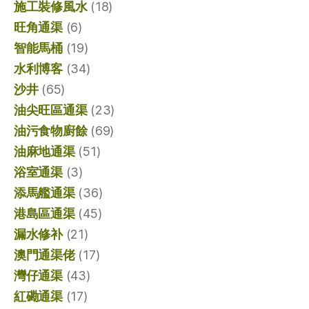
施工裝修風水
(18)
旺角通渠
(6)
智能馬桶
(19)
水利博客
(34)
沙井
(65)
油尖旺區通渠
(23)
油污食物廚餘
(69)
油麻地通渠
(51)
浴室通渠
(3)
添馬艦通渠
(36)
港島區通渠
(45)
漏水修补
(21)
澳門通渠佬
(17)
灣仔通渠
(43)
紅磡通渠
(17)