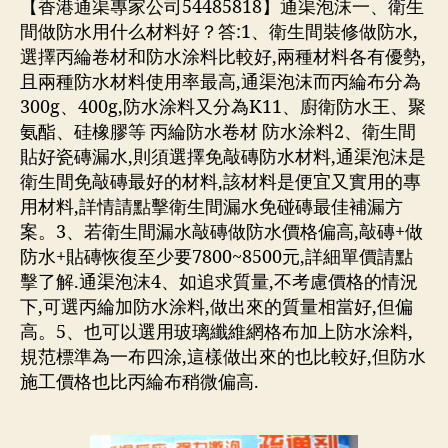
【香港通渠專家公司54485818】通渠泡沫一、衛生
間做防水用什么材料好？答:1、衛生間裝修做防水,
選擇丙綸卷材和防水涂料比較好,兩種材料各有優勢,
且兩種防水材料使用率最高,通渠泡沫而丙綸布分為
300g、400g,防水涂料又分為K11、廚衛防水王、聚
氨酯、硅橡膠等 丙綸防水卷材 防水涂料2、衛生間
貼好瓷磚漏水,則須選擇免敲磚防水材料,通渠泡沫是
衛生間免敲磚最好的材料,該材料是便宜又實用的專
用材料,詳情請點擊衛生間漏水免碰磚最佳補漏方
案。3、若衛生間漏水敲磚做防水價格偏高,敲磚+做
防水+貼磚恢復至少要7800~8500元,詳細單價請點
擊了解.通渠泡沫4、如追求質量,不考慮價格的情況
下,可選丙綸加防水涂料,做出來的質量相當好,但偏
高。5、也可以選用玻璃纖維網格布加上防水涂料,
規范標準為一布四涂,這樣做出來的也比較好,但防水
施工價格也比丙綸布稍微偏高.