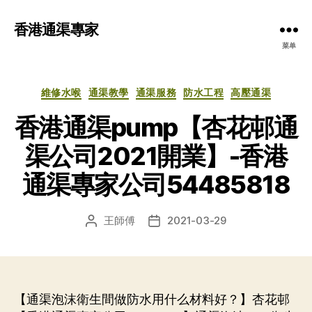
香港通渠專家
菜单
分
維修水喉
通渠教學
通渠服務
防水工程
高壓通渠
类
香港通渠pump【杏花邨通
渠公司2021開業】-香港
通渠專家公司54485818
王師傅
2021-03-29
文
发
章
布
作
日
者
期
【通渠泡沫衛生間做防水用什么材料好？】杏花邨