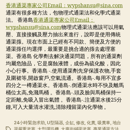
香港通渠專家公司Email：
wypshansu@sina.com
通渠有很多種方法，包物理式通渠法和化學式通渠
法。 香港島
香港通渠專家公司Email：
wypshansu@sina.com
物理式通渠法應該可以用氣
壓、直接接觸及壓力抽出來進行，說即是使用傳統
通渠揼。現在市面上已經有不同款、簡便及方便的
通渠揼任均選擇，最重要是挑合適的揼去處理塞
渠。香港島 化學劑去解決通渠問題，所有的通渠劑
均屬危險品，它是腐蝕液體，成份為硫化酸，因此
小心行事。香港島 -.使用通渠劑先穿保護衣物,手套
及圍裙等,開啟窗戶,空氣流通。香港島-.每用不宜多
四分之一樽通渠水。香港島-.倒通渠水時不快及離馬
桶位太高,免濺馬桶 。香港島-.頭及臉與馬桶保持一
定距離,免吸入冒出氣體 。香港島-.注通渠水後25分
鐘,可入大量清水灌洗,清除殘留渠內化學物 。
24小時緊急求助
,
U型隔器
,
企缸
,
修改
,
化糞
,
吸糞車
,
地台
渠嚴重淤塞
,
大型彈弓機
,
大廈街鋪渠淤塞
,
專業通渠方法
,
标