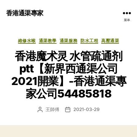
香港通渠專家
菜单
分
維修水喉
通渠教學
通渠服務
防水工程
高壓通渠
类
香港魔术灵 水管疏通剂
ptt【新界西通渠公司
2021開業】-香港通渠專
家公司54485818
王師傅
2021-03-29
文
发
章
布
作
日
者
期