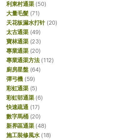
利東村通渠
(50)
大量毛髮
(71)
天花板漏水打针
(20)
太古通渠
(49)
寶林通渠
(23)
專業通渠
(20)
專業通渠方法
(112)
廚房星盤
(64)
彈弓機
(59)
彩虹通渠
(5)
彩虹邨通渠
(6)
快速疏通
(17)
數字馬桶
(20)
新界區通渠
(48)
施工裝修風水
(18)