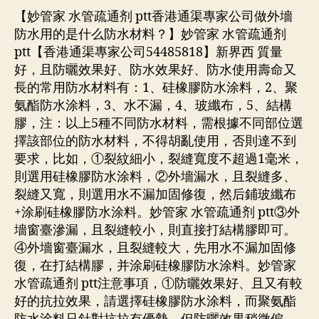
【妙管家 水管疏通剂 ptt香港通渠專家公司做外墻
防水用的是什么防水材料？】妙管家 水管疏通剂
ptt【香港通渠專家公司54485818】新界西 質量
好，且防曬效果好、防水效果好、防水使用壽命又
長的常用防水材料有：1、硅橡膠防水涂料，2、聚
氨酯防水涂料，3、水不漏，4、玻纖布，5、結構
膠，注：以上5種不同防水材料，需根據不同部位選
擇該部位的防水材料，不得胡亂使用，否則達不到
要求，比如，①裂紋細小，裂縫寬度不超過1毫米，
則選用硅橡膠防水涂料，②外墻漏水，且裂縫多、
裂縫又寬，則選用水不漏加固修復，然后鋪玻纖布
+涂刷硅橡膠防水涂料。妙管家 水管疏通剂 ptt③外
墻窗臺滲漏，且裂縫較小，則直接打結構膠即可。
④外墻窗臺漏水，且裂縫較大，先用水不漏加固修
復，在打結構膠，并涂刷硅橡膠防水涂料。妙管家
水管疏通剂 ptt注意事項，①防曬效果好、且又有較
好的抗拉效果，請選擇硅橡膠防水涂料，而聚氨酯