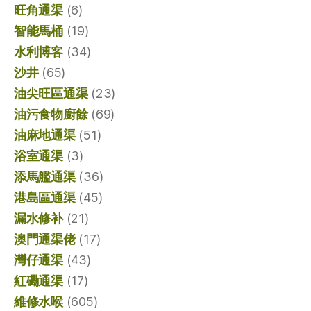
旺角通渠
(6)
智能馬桶
(19)
水利博客
(34)
沙井
(65)
油尖旺區通渠
(23)
油污食物廚餘
(69)
油麻地通渠
(51)
浴室通渠
(3)
添馬艦通渠
(36)
港島區通渠
(45)
漏水修补
(21)
澳門通渠佬
(17)
灣仔通渠
(43)
紅磡通渠
(17)
維修水喉
(605)