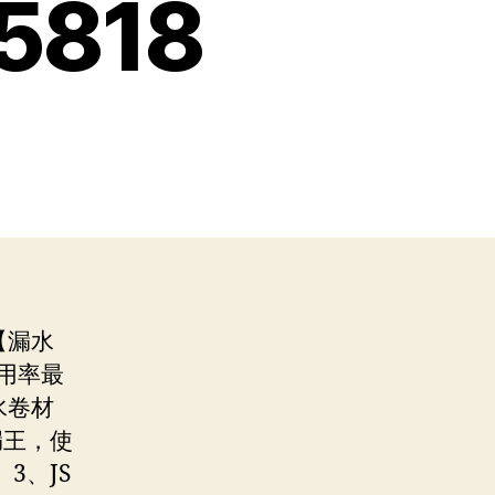
818
【漏水
用率最
水卷材
漏王，使
3、JS