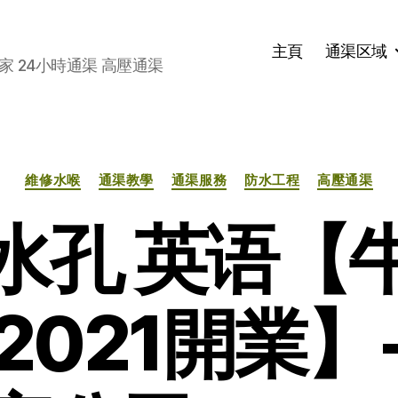
主頁
通渠区域
家 24小時通渠 高壓通渠
分
維修水喉
通渠教學
通渠服務
防水工程
高壓通渠
类
水孔 英语【
2021開業】