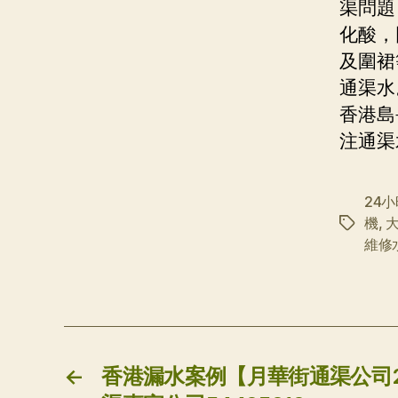
渠問題
化酸，
及圍裙
通渠水
香港島
注通渠
24
機
,
标
維修
签
←
香港漏水案例【月華街通渠公司2