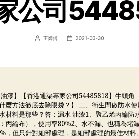
家公司54485
王師傅
2021-03-30
文
发
章
布
作
日
者
期
 油漆】【香港通渠專家公司54485818】牛頭角
什麼方法徹底去除眼袋？】 二、衛生間做防水使
水材料是那些？答：漏水 油漆1、聚乙烯丙綸防
：丙綸布），使用率80%2、水不漏、也稱為堵
0%，但只針對細部處理，是細部處理的最佳材料。