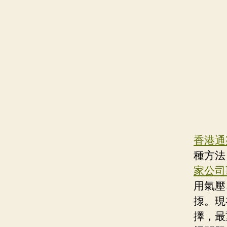
香港通
種方法
家公司E
用氣壓
揼。現
擇，最