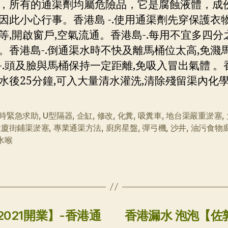
，所有的通渠劑均屬危險品，它是腐蝕液體，成
因此小心行事。香港島 -.使用通渠劑先穿保護衣物
等,開啟窗戶,空氣流通。香港島-.每用不宜多四分
。香港島-.倒通渠水時不快及離馬桶位太高,免濺馬
-.頭及臉與馬桶保持一定距離,免吸入冒出氣體 。香
水後25分鐘,可入大量清水灌洗,清除殘留渠內化學
小時緊急求助
,
U型隔器
,
企缸
,
修改
,
化糞
,
吸糞車
,
地台渠嚴重淤塞
,
大廈街鋪渠淤塞
,
專業通渠方法
,
廚房星盤
,
彈弓機
,
沙井
,
油污食物
水喉
021開業】-香港通
香港漏水 泡泡【佐