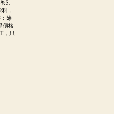
%5、
涂料，
注：除
是價格
工，只