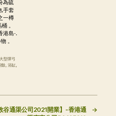
份為硫
,手套
之一樽
桶 。
港島-.
物 。
大型彈弓
廚餘
,
浴缸
,
敦谷通渠公司2021開業】-香港通
→