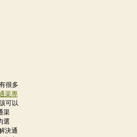
有很多
通渠專
該可以
通渠
均選
解決通