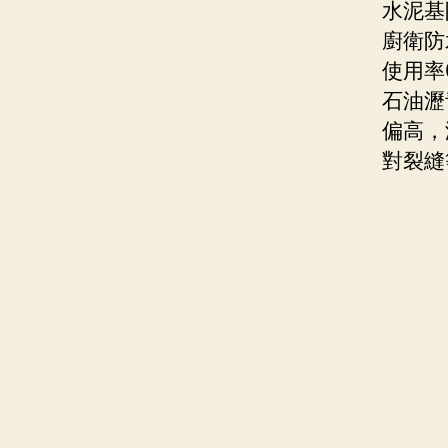
水泥基
廚衛防
使用率
石油瀝
偏高，
對裂縫