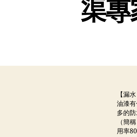
渠專
【漏水
油漆有
多的防
（簡稱
用率8