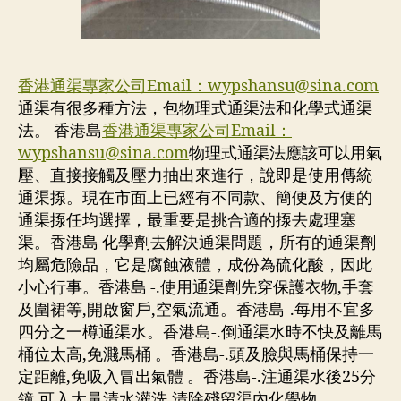
香港通渠專家公司Email：
wypshansu@sina.com
通渠有很多種方法，包物理式通渠法和化學式通渠
法。 香港島
香港通渠專家公司Email：
wypshansu@sina.com
物理式通渠法應該可以用氣
壓、直接接觸及壓力抽出來進行，說即是使用傳統
通渠揼。現在市面上已經有不同款、簡便及方便的
通渠揼任均選擇，最重要是挑合適的揼去處理塞
渠。香港島 化學劑去解決通渠問題，所有的通渠劑
均屬危險品，它是腐蝕液體，成份為硫化酸，因此
小心行事。香港島 -.使用通渠劑先穿保護衣物,手套
及圍裙等,開啟窗戶,空氣流通。香港島-.每用不宜多
四分之一樽通渠水。香港島-.倒通渠水時不快及離馬
桶位太高,免濺馬桶 。香港島-.頭及臉與馬桶保持一
定距離,免吸入冒出氣體 。香港島-.注通渠水後25分
鐘,可入大量清水灌洗,清除殘留渠內化學物 。