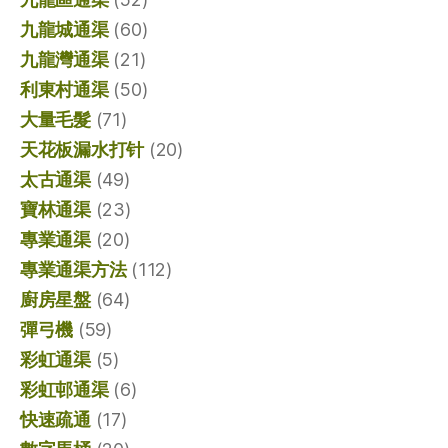
九龍城通渠
(60)
九龍灣通渠
(21)
利東村通渠
(50)
大量毛髮
(71)
天花板漏水打针
(20)
太古通渠
(49)
寶林通渠
(23)
專業通渠
(20)
專業通渠方法
(112)
廚房星盤
(64)
彈弓機
(59)
彩虹通渠
(5)
彩虹邨通渠
(6)
快速疏通
(17)