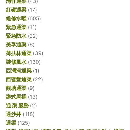
灣仔通渠
(43)
紅磡通渠
(17)
維修水喉
(605)
緊急通渠
(11)
緊急防水
(22)
美孚通渠
(8)
薄扶林通渠
(39)
裝修風水
(130)
西灣河通渠
(1)
西營盤通渠
(22)
觀塘通渠
(9)
蹲式馬桶
(13)
通 渠 服務
(2)
通沙井
(118)
通渠
(125)