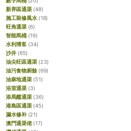
數字馬桶
(20)
新界區通渠
(48)
施工裝修風水
(18)
旺角通渠
(6)
智能馬桶
(19)
水利博客
(34)
沙井
(65)
油尖旺區通渠
(23)
油污食物廚餘
(69)
油麻地通渠
(51)
浴室通渠
(3)
添馬艦通渠
(36)
港島區通渠
(45)
漏水修补
(21)
澳門通渠佬
(17)