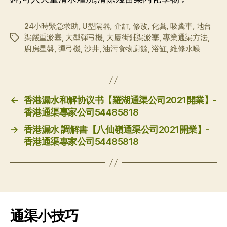
24小時緊急求助
,
U型隔器
,
企缸
,
修改
,
化糞
,
吸糞車
,
地台
渠嚴重淤塞
,
大型彈弓機
,
大廈街鋪渠淤塞
,
專業通渠方法
,
标
廚房星盤
,
彈弓機
,
沙井
,
油污食物廚餘
,
浴缸
,
維修水喉
签
←
香港漏水和解协议书【羅湖通渠公司2021開業】-
香港通渠專家公司54485818
→
香港漏水 調解書【八仙嶺通渠公司2021開業】-
香港通渠專家公司54485818
通渠小技巧