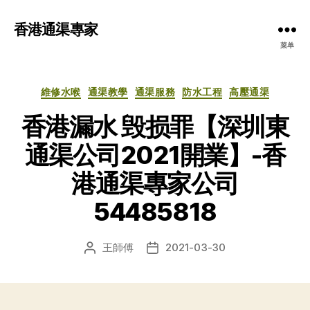
香港通渠專家
菜单
分
維修水喉
通渠教學
通渠服務
防水工程
高壓通渠
类
香港漏水 毁损罪【深圳東
通渠公司2021開業】-香
港通渠專家公司
54485818
王師傅
2021-03-30
文
发
章
布
作
日
者
期