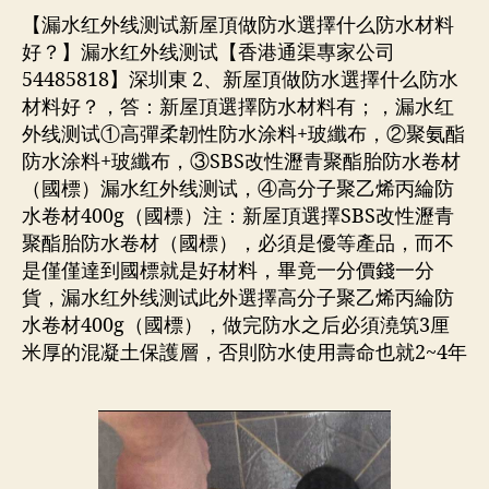
【漏水红外线测试新屋頂做防水選擇什么防水材料
好？】漏水红外线测试【香港通渠專家公司
54485818】深圳東 2、新屋頂做防水選擇什么防水
材料好？，答：新屋頂選擇防水材料有；，漏水红
外线测试①高彈柔韌性防水涂料+玻纖布，②聚氨酯
防水涂料+玻纖布，③SBS改性瀝青聚酯胎防水卷材
（國標）漏水红外线测试，④高分子聚乙烯丙綸防
水卷材400g（國標）注：新屋頂選擇SBS改性瀝青
聚酯胎防水卷材（國標），必須是優等產品，而不
是僅僅達到國標就是好材料，畢竟一分價錢一分
貨，漏水红外线测试此外選擇高分子聚乙烯丙綸防
水卷材400g（國標），做完防水之后必須澆筑3厘
米厚的混凝土保護層，否則防水使用壽命也就2~4年