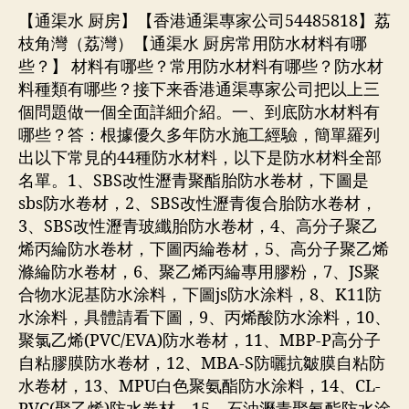
【通渠水 厨房】【香港通渠專家公司54485818】荔
枝角灣（荔灣）【通渠水 厨房常用防水材料有哪
些？】 材料有哪些？常用防水材料有哪些？防水材
料種類有哪些？接下来香港通渠專家公司把以上三
個問題做一個全面詳細介紹。一、到底防水材料有
哪些？答：根據優久多年防水施工經驗，簡單羅列
出以下常見的44種防水材料，以下是防水材料全部
名單。1、SBS改性瀝青聚酯胎防水卷材，下圖是
sbs防水卷材，2、SBS改性瀝青復合胎防水卷材，
3、SBS改性瀝青玻纖胎防水卷材，4、高分子聚乙
烯丙綸防水卷材，下圖丙綸卷材，5、高分子聚乙烯
滌綸防水卷材，6、聚乙烯丙綸專用膠粉，7、JS聚
合物水泥基防水涂料，下圖js防水涂料，8、K11防
水涂料，具體請看下圖，9、丙烯酸防水涂料，10、
聚氯乙烯(PVC/EVA)防水卷材，11、MBP-P高分子
自粘膠膜防水卷材，12、MBA-S防曬抗皺膜自粘防
水卷材，13、MPU白色聚氨酯防水涂料，14、CL-