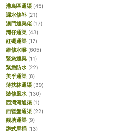
港島區通渠
(45)
漏水修补
(21)
澳門通渠佬
(17)
灣仔通渠
(43)
紅磡通渠
(17)
維修水喉
(605)
緊急通渠
(11)
緊急防水
(22)
美孚通渠
(8)
薄扶林通渠
(39)
裝修風水
(130)
西灣河通渠
(1)
西營盤通渠
(22)
觀塘通渠
(9)
蹲式馬桶
(13)