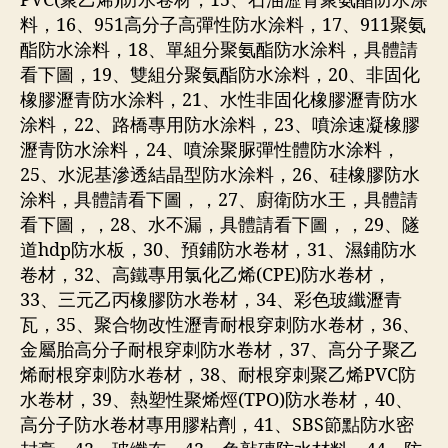
PVC(聚乙烯)防水卷材，15、石油瀝青聚氨酯防水涂
料，16、951高分子高彈性防水涂料，17、911聚氨
酯防水涂料，18、單組分聚氨酯防水涂料，具體請
看下圖，19、雙組分聚氨酯防水涂料，20、非固化
橡膠瀝青防水涂料，21、水性非固化橡膠瀝青防水
涂料，22、路橋專用防水涂料，23、噴涂速凝橡膠
瀝青防水涂料，24、噴涂聚脲彈性體防水涂料，
25、水泥基滲透結晶型防水涂料，26、硅橡膠防水
涂料，具體請看下圖，，27、廚衛防水王，具體請
看下圖，，28、水不漏，具體請看下圖，，29、隧
道hdp防水板，30、預鋪防水卷材，31、濕鋪防水
卷材，32、高鐵專用氯化乙烯(CPE)防水卷材，
33、三元乙丙橡膠防水卷材，34、彩色玻纖瀝青
瓦，35、聚合物改性瀝青耐根穿刺防水卷材，36、
金屬胎高分子耐根穿刺防水卷材，37、高分子聚乙
烯耐根穿刺防水卷材，38、耐根穿刺聚乙烯PVC防
水卷材，39、熱塑性聚烯烴(TPO)防水卷材，40、
高分子防水卷材專用膠粘劑，41、SBS節點防水密