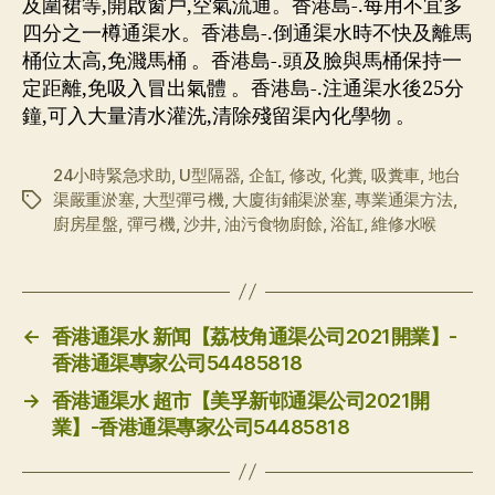
及圍裙等,開啟窗戶,空氣流通。香港島-.每用不宜多
四分之一樽通渠水。香港島-.倒通渠水時不快及離馬
桶位太高,免濺馬桶 。香港島-.頭及臉與馬桶保持一
定距離,免吸入冒出氣體 。香港島-.注通渠水後25分
鐘,可入大量清水灌洗,清除殘留渠內化學物 。
24小時緊急求助
,
U型隔器
,
企缸
,
修改
,
化糞
,
吸糞車
,
地台
渠嚴重淤塞
,
大型彈弓機
,
大廈街鋪渠淤塞
,
專業通渠方法
,
标
廚房星盤
,
彈弓機
,
沙井
,
油污食物廚餘
,
浴缸
,
維修水喉
签
←
香港通渠水 新闻【荔枝角通渠公司2021開業】-
香港通渠專家公司54485818
→
香港通渠水 超市【美孚新邨通渠公司2021開
業】-香港通渠專家公司54485818