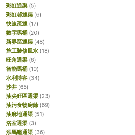
彩虹通渠
(5)
彩虹邨通渠
(6)
快速疏通
(17)
數字馬桶
(20)
新界區通渠
(48)
施工裝修風水
(18)
旺角通渠
(6)
智能馬桶
(19)
水利博客
(34)
沙井
(65)
油尖旺區通渠
(23)
油污食物廚餘
(69)
油麻地通渠
(51)
浴室通渠
(3)
添馬艦通渠
(36)