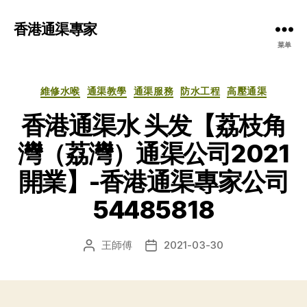
香港通渠專家
菜单
分
維修水喉
通渠教學
通渠服務
防水工程
高壓通渠
类
香港通渠水 头发【荔枝角
灣（荔灣）通渠公司2021
開業】-香港通渠專家公司
54485818
王師傅
2021-03-30
文
发
章
布
作
日
者
期