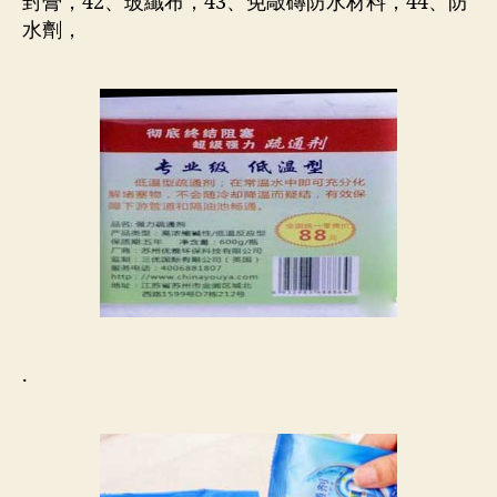
封膏，42、玻纖布，43、免敲磚防水材料，44、防
水劑，
.