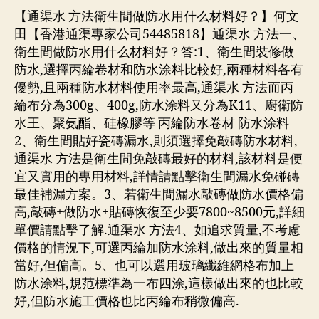
【通渠水 方法衛生間做防水用什么材料好？】何文
田【香港通渠專家公司54485818】通渠水 方法一、
衛生間做防水用什么材料好？答:1、衛生間裝修做
防水,選擇丙綸卷材和防水涂料比較好,兩種材料各有
優勢,且兩種防水材料使用率最高,通渠水 方法而丙
綸布分為300g、400g,防水涂料又分為K11、廚衛防
水王、聚氨酯、硅橡膠等 丙綸防水卷材 防水涂料
2、衛生間貼好瓷磚漏水,則須選擇免敲磚防水材料,
通渠水 方法是衛生間免敲磚最好的材料,該材料是便
宜又實用的專用材料,詳情請點擊衛生間漏水免碰磚
最佳補漏方案。3、若衛生間漏水敲磚做防水價格偏
高,敲磚+做防水+貼磚恢復至少要7800~8500元,詳細
單價請點擊了解.通渠水 方法4、如追求質量,不考慮
價格的情況下,可選丙綸加防水涂料,做出來的質量相
當好,但偏高。5、也可以選用玻璃纖維網格布加上
防水涂料,規范標準為一布四涂,這樣做出來的也比較
好,但防水施工價格也比丙綸布稍微偏高.