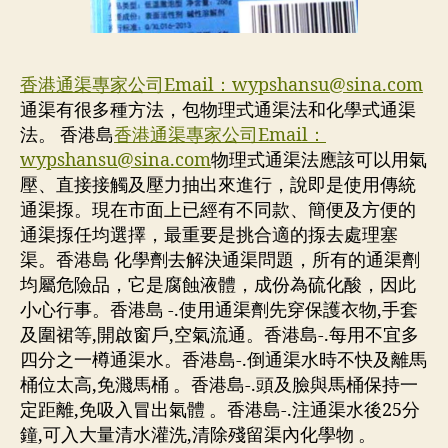
香港通渠專家公司Email：
wypshansu@sina.com
通渠有很多種方法，包物理式通渠法和化學式通渠
法。 香港島
香港通渠專家公司Email：
wypshansu@sina.com
物理式通渠法應該可以用氣
壓、直接接觸及壓力抽出來進行，說即是使用傳統
通渠揼。現在市面上已經有不同款、簡便及方便的
通渠揼任均選擇，最重要是挑合適的揼去處理塞
渠。香港島 化學劑去解決通渠問題，所有的通渠劑
均屬危險品，它是腐蝕液體，成份為硫化酸，因此
小心行事。香港島 -.使用通渠劑先穿保護衣物,手套
及圍裙等,開啟窗戶,空氣流通。香港島-.每用不宜多
四分之一樽通渠水。香港島-.倒通渠水時不快及離馬
桶位太高,免濺馬桶 。香港島-.頭及臉與馬桶保持一
定距離,免吸入冒出氣體 。香港島-.注通渠水後25分
鐘,可入大量清水灌洗,清除殘留渠內化學物 。