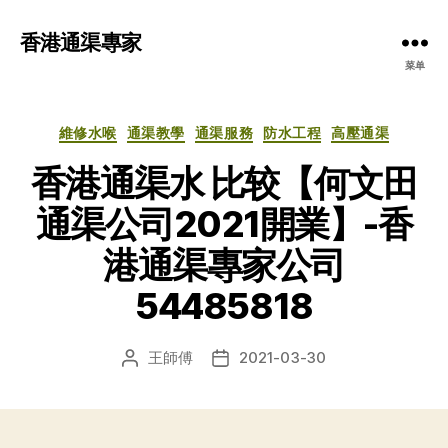
香港通渠專家
菜单
分
維修水喉
通渠教學
通渠服務
防水工程
高壓通渠
类
香港通渠水 比较【何文田
通渠公司2021開業】-香
港通渠專家公司
54485818
王師傅
2021-03-30
文
发
章
布
作
日
者
期