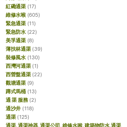
紅磡通渠
(17)
維修水喉
(605)
緊急通渠
(11)
緊急防水
(22)
美孚通渠
(8)
薄扶林通渠
(39)
裝修風水
(130)
西灣河通渠
(1)
西營盤通渠
(22)
觀塘通渠
(9)
蹲式馬桶
(13)
通 渠 服務
(2)
通沙井
(118)
通渠
(125)
通渠, 通渠神器, 通渠公司, 維修水喉, 建築物防水,通渠