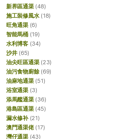
新界區通渠
(48)
施工裝修風水
(18)
旺角通渠
(6)
智能馬桶
(19)
水利博客
(34)
沙井
(65)
油尖旺區通渠
(23)
油污食物廚餘
(69)
油麻地通渠
(51)
浴室通渠
(3)
添馬艦通渠
(36)
港島區通渠
(45)
漏水修补
(21)
澳門通渠佬
(17)
灣仔通渠
(43)