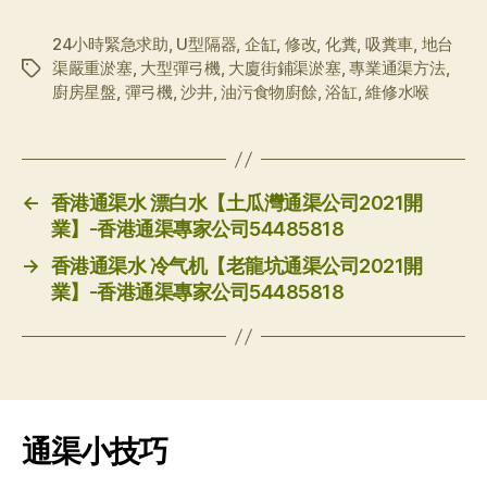
24小時緊急求助
,
U型隔器
,
企缸
,
修改
,
化糞
,
吸糞車
,
地台
渠嚴重淤塞
,
大型彈弓機
,
大廈街鋪渠淤塞
,
專業通渠方法
,
标
廚房星盤
,
彈弓機
,
沙井
,
油污食物廚餘
,
浴缸
,
維修水喉
签
←
香港通渠水 漂白水【土瓜灣通渠公司2021開
業】-香港通渠專家公司54485818
→
香港通渠水 冷气机【老龍坑通渠公司2021開
業】-香港通渠專家公司54485818
通渠小技巧