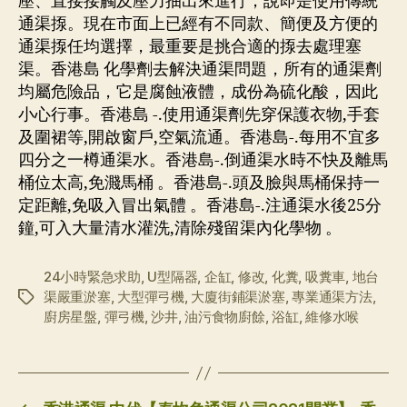
壓、直接接觸及壓力抽出來進行，說即是使用傳統
通渠揼。現在市面上已經有不同款、簡便及方便的
通渠揼任均選擇，最重要是挑合適的揼去處理塞
渠。香港島 化學劑去解決通渠問題，所有的通渠劑
均屬危險品，它是腐蝕液體，成份為硫化酸，因此
小心行事。香港島 -.使用通渠劑先穿保護衣物,手套
及圍裙等,開啟窗戶,空氣流通。香港島-.每用不宜多
四分之一樽通渠水。香港島-.倒通渠水時不快及離馬
桶位太高,免濺馬桶 。香港島-.頭及臉與馬桶保持一
定距離,免吸入冒出氣體 。香港島-.注通渠水後25分
鐘,可入大量清水灌洗,清除殘留渠內化學物 。
24小時緊急求助
,
U型隔器
,
企缸
,
修改
,
化糞
,
吸糞車
,
地台
渠嚴重淤塞
,
大型彈弓機
,
大廈街鋪渠淤塞
,
專業通渠方法
,
标
廚房星盤
,
彈弓機
,
沙井
,
油污食物廚餘
,
浴缸
,
維修水喉
签