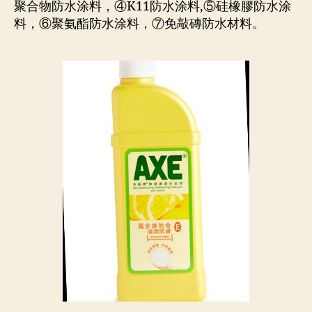
聚合物防水涂料，④K11防水涂料,⑤硅橡膠防水涂
料，⑥聚氨酯防水涂料，⑦免敲磚防水材料。