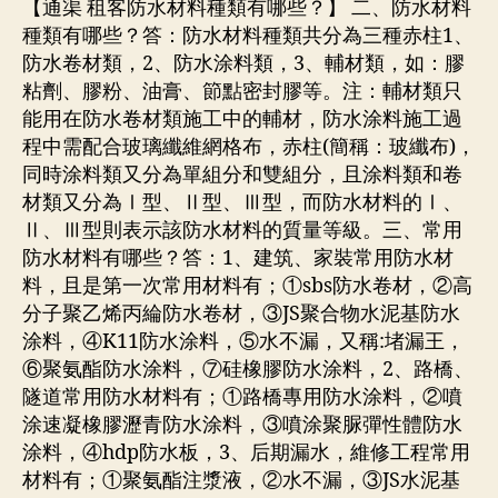
【通渠 租客防水材料種類有哪些？】 二、防水材料
種類有哪些？答：防水材料種類共分為三種赤柱1、
防水卷材類，2、防水涂料類，3、輔材類，如：膠
粘劑、膠粉、油膏、節點密封膠等。注：輔材類只
能用在防水卷材類施工中的輔材，防水涂料施工過
程中需配合玻璃纖維網格布，赤柱(簡稱：玻纖布)，
同時涂料類又分為單組分和雙組分，且涂料類和卷
材類又分為Ⅰ型、Ⅱ型、Ⅲ型，而防水材料的Ⅰ、
Ⅱ、Ⅲ型則表示該防水材料的質量等級。三、常用
防水材料有哪些？答：1、建筑、家裝常用防水材
料，且是第一次常用材料有；①sbs防水卷材，②高
分子聚乙烯丙綸防水卷材，③JS聚合物水泥基防水
涂料，④K11防水涂料，⑤水不漏，又稱:堵漏王，
⑥聚氨酯防水涂料，⑦硅橡膠防水涂料，2、路橋、
隧道常用防水材料有；①路橋專用防水涂料，②噴
涂速凝橡膠瀝青防水涂料，③噴涂聚脲彈性體防水
涂料，④hdp防水板，3、后期漏水，維修工程常用
材料有；①聚氨酯注漿液，②水不漏，③JS水泥基