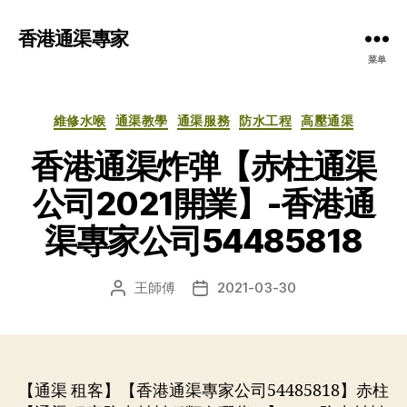
香港通渠專家
菜单
分
維修水喉
通渠教學
通渠服務
防水工程
高壓通渠
类
香港通渠炸弹【赤柱通渠
公司2021開業】-香港通
渠專家公司54485818
王師傅
2021-03-30
文
发
章
布
作
日
者
期
【通渠 租客】【香港通渠專家公司54485818】赤柱