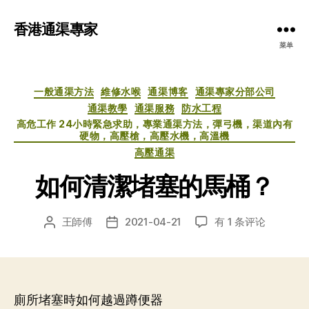
香港通渠專家
菜单
分
一般通渠方法
維修水喉
通渠博客
通渠專家分部公司
类
通渠教學
通渠服務
防水工程
高危工作 24小時緊急求助，專業通渠方法，彈弓機，渠道內有
硬物，高壓槍，高壓水機，高溫機
高壓通渠
如何清潔堵塞的馬桶？
如
王師傅
2021-04-21
有 1 条评论
文
发
何
章
布
清
作
日
潔
者
期
堵
塞
廁所堵塞時如何越過蹲便器