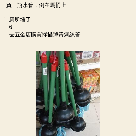
買一瓶水管，倒在馬桶上
廁所堵了
6
去五金店購買掃描彈簧鋼絲管