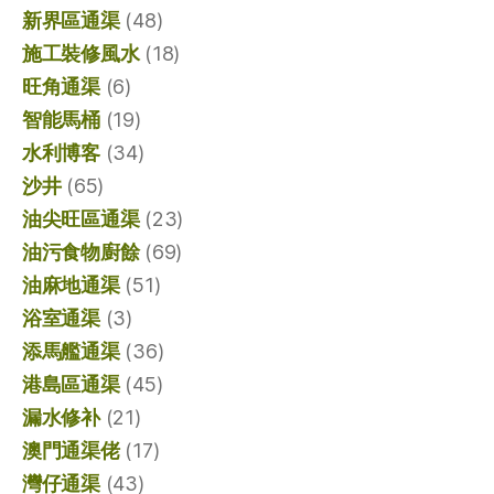
新界區通渠
(48)
施工裝修風水
(18)
旺角通渠
(6)
智能馬桶
(19)
水利博客
(34)
沙井
(65)
油尖旺區通渠
(23)
油污食物廚餘
(69)
油麻地通渠
(51)
浴室通渠
(3)
添馬艦通渠
(36)
港島區通渠
(45)
漏水修补
(21)
澳門通渠佬
(17)
灣仔通渠
(43)