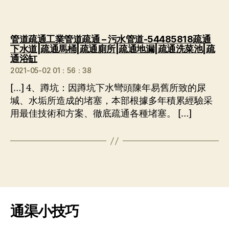
管道疏通工業管道疏通 – 污水管道-54485818疏通
下水道|疏通馬桶|疏通廁所|疏通地漏|疏通洗菜池|疏
说：
通浴缸
2021-05-02 01：56：38
[…] 4、蹲坑：因蹲坑下水彎頭陳年易舊所致的尿
堿、水垢所造成的堵塞，本部根據多年積累經驗采
用最佳技術和方案、徹底疏通各種堵塞。 […]
通渠小技巧