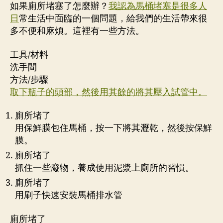
的
如果廁所堵塞了怎麼辦？
我認為馬桶堵塞是很多人
馬
日
常生活中面臨的一個問題，給我們的生活帶來很
桶？
多不便和麻煩。這裡有一些方法。
工具/材料
洗手間
方法/步驟
取下瓶子的頭部，然後用其餘的將其壓入試管中。
廁所堵了
用保鮮膜包住馬桶，按一下將其瀝乾，然後按保鮮
膜。
廁所堵了
抓住一些廢物，養成使用泥漿上廁所的習慣。
廁所堵了
用刷子快速安裝馬桶排水管
廁所堵了