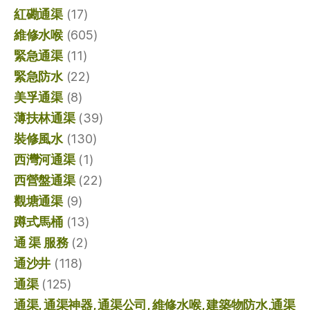
紅磡通渠
(17)
維修水喉
(605)
緊急通渠
(11)
緊急防水
(22)
美孚通渠
(8)
薄扶林通渠
(39)
裝修風水
(130)
西灣河通渠
(1)
西營盤通渠
(22)
觀塘通渠
(9)
蹲式馬桶
(13)
通 渠 服務
(2)
通沙井
(118)
通渠
(125)
通渠, 通渠神器, 通渠公司, 維修水喉, 建築物防水,通渠