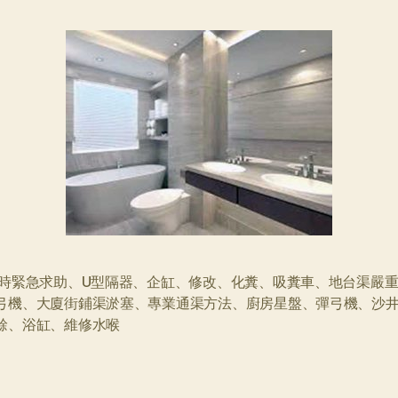
小時緊急求助、U型隔器、企缸、修改、化糞、吸糞車、地台渠嚴
弓機、大廈街鋪渠淤塞、專業通渠方法、廚房星盤、彈弓機、沙
餘、浴缸、維修水喉