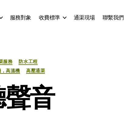
服務對象
收費標準
通渠現場
聯繫我們
渠服務
防水工程
機，高溫機
高壓通渠
聽聲音