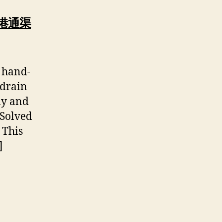
 香港通渠
a hand-
 drain
tly and
. Solved
 This
]