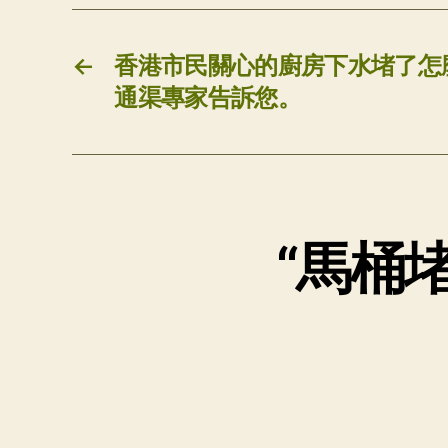
←
香港市民關心的廚房下水堵了怎
通渠專家告訴您。
“馬桶