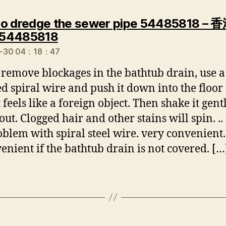
o dredge the sewer pipe 54485818 –
说：
54485818
4-30 04：18：47
 remove blockages in the bathtub drain, use 
d spiral wire and push it down into the floor
t feels like a foreign object. Then shake it gen
 out. Clogged hair and other stains will spin. .
oblem with spiral steel wire. very convenient.
venient if the bathtub drain is not covered. […