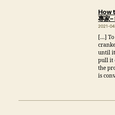
How t
專家– 
2021-0
[…] To
cranke
until i
pull it
the pr
is con