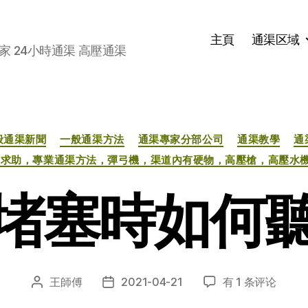
主頁
通渠区域
家 24小時通渠 高壓通渠
分
般通渠新聞
一般通渠方法
通渠專家分部公司
通渠教學
通
类
緊急求助，專業通渠方法，彈弓機，渠道內有硬物，高壓槍，高壓水
堵塞時如何
馬
王師傅
2021-04-21
有 1 条评论
文
发
桶
章
布