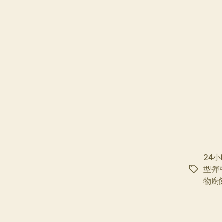
24
型彈
标
物廚
签