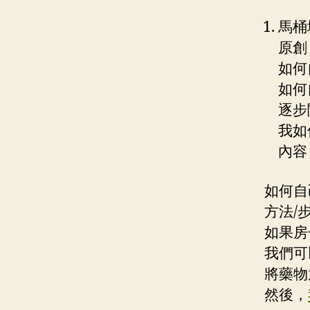
馬桶
原創|
如何
如何
逐步
我如
內容
如何自
方法/
如果房
我們可
將藥物
然後，