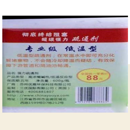
堵
作
日
塞
者
期
時
如
何
聽
聲
音